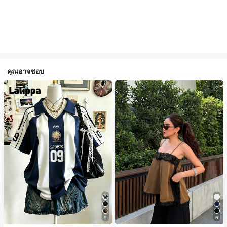
คุณอาจชอบ
#1 ขายดี
ใน สีกากี เสื้อสตรี เสื้อเบลาส์ & Tee
9
6
ลูกค้ากลับมาซื้อซ้ำ!