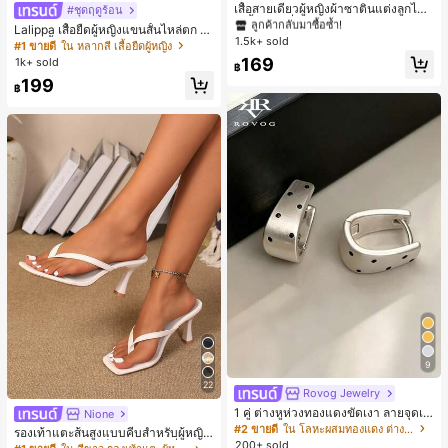
#1 ขายดี
#1 ขายดี
ใน สีกากี เสื้อสตรี เสื้อเบลาส์ & Tee
ใน สีกากี เสื้อสตรี เสื้อเบลาส์ & Tee
เสื้อสายเดี่ยวผู้หญิงผ้าซาตินแต่งลูกไม้
#ชุดฤดูร้อน
- เสื้อสายเดี่ยวฤดูร้อนสีคากีมีรอยผ่าด้า
ลูกค้ากลับมาซื้อซ้ำ!
ลูกค้ากลับมาซื้อซ้ำ!
Lalippa เสื้อยืดผู้หญิงแขนสั้นไหล่ตก ค
นข้างที่น่าดึงดูดแบบสบายๆ
1.5k+ sold
#1 ขายดี
ใน สีกากี เสื้อสตรี เสื้อเบลาส์ & Tee
อวีปกเสื้อ ลายพิมพ์ดิจิทัลลายทาง สไตล์
#1 ขายดี
ใน หลากสี เสื้อยืดผู้หญิง
สปอร์ตแฟชั่นมินิมอล ของขวัญสำหรับเ
ลูกค้ากลับมาซื้อซ้ำ!
169
1k+ sold
฿
พื่อน
199
฿
9
22
Rovog Jewelry
1 คู่ ต่างหูห่วงทองแดงขัดเงา ลายจุดเร
Nione
ขาคณิตสไตล์มินิมอล เหมาะสำหรับสว
#2 ขายดี
ใน โลหะผสมทองแดง ต่างหูผู้หญิง
รองเท้าแตะส้นสูงแบบคีบสำหรับผู้หญิง
มใส่ประจำวันแบบสบายๆ สำหรับผู้หญิง
200+ sold
สไตล์คลาสสิก สีบล็อก สไตล์แฟรี่ฤดูร้อ