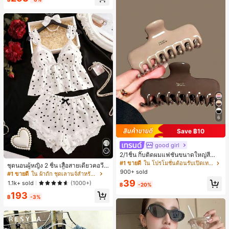
ี, การแข่งม้าดาร์บี้, วันประกาศอิสรภาพ
6
Save ฿10
good girl
2/1ชิ้น กิ๊บติดผมแฟชั่นขนาดใหญ่สีน้ำ
ตาลชานมสำหรับผู้หญิง เหมาะสำหรับก
#1 ขายดี
ใน โปรโมชั่นต้อนรับเปิดเทอม เครื่องประดับผมผู้หญิง
ชุดนอนผู้หญิง 2 ชิ้น เสื้อสายเดี่ยวคอวีลู
ารอาบน้ำ ล้างหน้า และจัดแต่งทรงผม
900+ sold
กไม้ พร้อมกางเกงขาสั้นแต่งลูกไม้ แต่ง
#1 ขายดี
ใน ผ้าถัก ชุดเลานจ์สำหรับผู้หญิง
โบว์ที่เอว ชุดลำลองผู้หญิงนุ่มสบายน่ารั
39
1.1k+ sold
(1000+)
฿
-20%
ก สไตล์เอสเธติก
193
฿
-3%