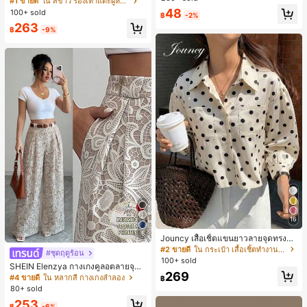
#1 ขายดี
ใน สีขาว รองเท้าแตะผู้หญิง
น ส้นเข็ม รองเท้าแตะแบบคีบ รองเท้าแ
48
100+ sold
฿
-2%
ตะชายหาดแฟชั่นสายไขว้ รองเท้าผู้ห
263
ญิง สำหรับออฟฟิศ บ้าน กลางแจ้ง ดีไซ
฿
-9%
น์หัวเหลี่ยม ชิคและหรูหรา สำหรับเดทไ
นท์
16
5
Jouncy เสื้อเชิ้ตแขนยาวลายจุดทรงหล
วมสำหรับผู้หญิง
#2 ขายดี
ใน กระเป๋า เสื้อเชิ้ตทำงานมีกระเป๋า
#ชุดฤดูร้อน
100+ sold
SHEIN Elenzya กางเกงคูลอตลายจุดเ
269
อวสูงแบบใหม่สำหรับฤดูใบไม้ผลิ/ฤดูร้อ
#4 ขายดี
ใน หลากสี กางเกงลำลอง
฿
น, สไตล์หรูหราเหมาะสำหรับใส่ในชีวิต
80+ sold
ประจำวันและทำงาน, ให้ความรู้สึกวินเ
253
ทจสำหรับฤดูรับปริญญา, เทศกาลดนตร
฿
-6%