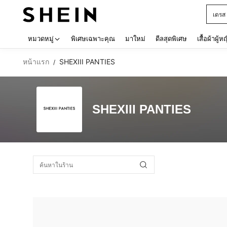
เดรส
Use up 
หมวดหมู่
พิเศษเฉพาะคุณ
มาใหม่
ดีลสุดพิเศษ
เสื้อผ้าผู้ห
หน้าแรก
SHEXIII PANTIES
/
SHEXIII PANTIES