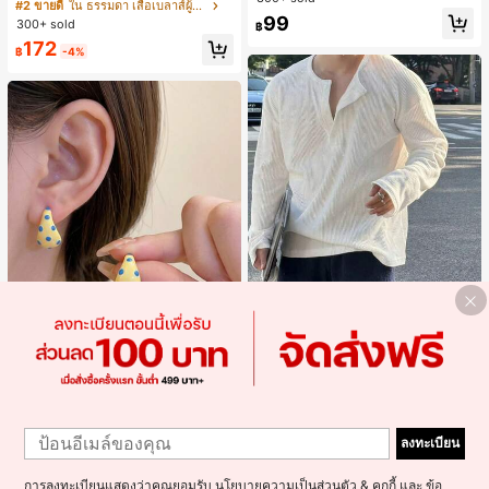
มนวล เอวรูด, แต่งขอบตัดกัน + โบว์ผูก,
#2 ขายดี
ใน ธรรมดา เสื้อเบลาส์ผู้หญิง
นสดใสพิมพ์ลาย เหมาะสำหรับใส่ประ
แขนพอง จับคู่กับกระโปรงชายระบาย,
99
จำวัน
300+ sold
฿
ลดอายุและดูดี, นุ่มและเก๋ไก๋สำหรับใส่ทุ
172
กวัน
฿
-4%
4
Resyla Men
Resyla Men เสื้อยืดแขนยาวกระดุมผ่า
Alley Deep Jewelry
#1 ขายดี
ใน โบโฮ ต่างหูผู้หญิง
1
ครึ่งสีพื้นอเนกประสงค์ลำลองสำหรับผู้ช
#1 ขายดี
ใน ยืดปานกลาง เสื้อผู้ชาย
1
ลูกค้ากลับมาซื้อซ้ำ!
ต่างหูโลหะรูปตัว C 1 คู่ เคลือบหยดสีเห
าย
300+ sold
ลงทะเบียน
ลือง ลายจุดสีน้ำเงิน สไตล์ยุโรปและอเม
เกือบหมดแล้ว!
#1 ขายดี
#1 ขายดี
ใน โบโฮ ต่างหูผู้หญิง
ใน โบโฮ ต่างหูผู้หญิง
223
ริกัน แฟชั่นส่วนตัว หวานและสง่างาม
฿
-20%
3 วันสุดท้าย
300+ sold
ลูกค้ากลับมาซื้อซ้ำ!
ลูกค้ากลับมาซื้อซ้ำ!
สำหรับผู้หญิงและเด็กหญิง สำหรับการเ
โดยประมาณ
เกือบหมดแล้ว!
เกือบหมดแล้ว!
การลงทะเบียนแสดงว่าคุณยอมรับ
นโยบายความเป็นส่วนตัว & คุกกี้
และ
ข้อ
#1 ขายดี
ใน โบโฮ ต่างหูผู้หญิง