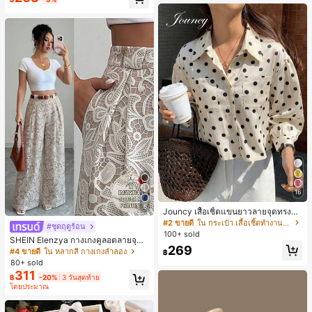
น์หัวเหลี่ยม ชิคและหรูหรา สำหรับเดทไ
นท์
16
5
Jouncy เสื้อเชิ้ตแขนยาวลายจุดทรงหล
วมสำหรับผู้หญิง
#2 ขายดี
ใน กระเป๋า เสื้อเชิ้ตทำงานมีกระเป๋า
#ชุดฤดูร้อน
100+ sold
SHEIN Elenzya กางเกงคูลอตลายจุดเ
269
อวสูงแบบใหม่สำหรับฤดูใบไม้ผลิ/ฤดูร้อ
#4 ขายดี
ใน หลากสี กางเกงลำลอง
฿
น, สไตล์หรูหราเหมาะสำหรับใส่ในชีวิต
80+ sold
ประจำวันและทำงาน, ให้ความรู้สึกวินเ
311
฿
-20%
3 วันสุดท้าย
ทจสำหรับฤดูรับปริญญา, เทศกาลดนตร
โดยประมาณ
ี, การแข่งม้าดาร์บี้, วันประกาศอิสรภาพ