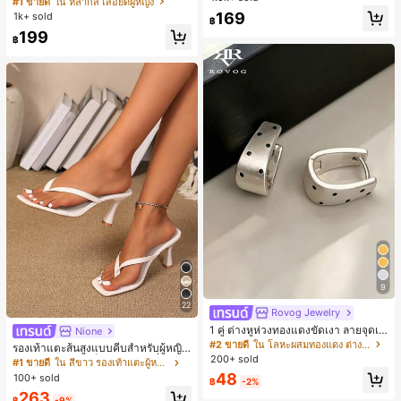
#1 ขายดี
ใน หลากสี เสื้อยืดผู้หญิง
สปอร์ตแฟชั่นมินิมอล ของขวัญสำหรับเ
ลูกค้ากลับมาซื้อซ้ำ!
169
1k+ sold
฿
พื่อน
199
฿
9
22
Rovog Jewelry
1 คู่ ต่างหูห่วงทองแดงขัดเงา ลายจุดเร
Nione
ขาคณิตสไตล์มินิมอล เหมาะสำหรับสว
#2 ขายดี
ใน โลหะผสมทองแดง ต่างหูผู้หญิง
รองเท้าแตะส้นสูงแบบคีบสำหรับผู้หญิง
มใส่ประจำวันแบบสบายๆ สำหรับผู้หญิง
200+ sold
สไตล์คลาสสิก สีบล็อก สไตล์แฟรี่ฤดูร้อ
#1 ขายดี
ใน สีขาว รองเท้าแตะผู้หญิง
น ส้นเข็ม รองเท้าแตะแบบคีบ รองเท้าแ
48
100+ sold
฿
-2%
ตะชายหาดแฟชั่นสายไขว้ รองเท้าผู้ห
263
ญิง สำหรับออฟฟิศ บ้าน กลางแจ้ง ดีไซ
฿
-9%