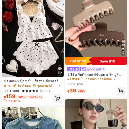
6
Save ฿10
good girl
2/1ชิ้น กิ๊บติดผมแฟชั่นขนาดใหญ่สีน้ำ
ตาลชานมสำหรับผู้หญิง เหมาะสำหรับก
#1 ขายดี
ใน ธรรมดา กรงเล็บผม
ชุดนอนผู้หญิง 2 ชิ้น เสื้อสายเดี่ยวคอวีลู
ารอาบน้ำ ล้างหน้า และจัดแต่งทรงผม
900+ sold
กไม้ พร้อมกางเกงขาสั้นแต่งลูกไม้ แต่ง
#1 ขายดี
ใน ลำลอง-ยัง ชุดเลานจ์สำหรับผู้หญิง
โบว์ที่เอว ชุดลำลองผู้หญิงนุ่มสบายน่ารั
39
1.1k+ sold
(1000+)
฿
-20%
ก สไตล์เอสเธติก
159
฿
-20%
3 วันสุดท้าย
โดยประมาณ