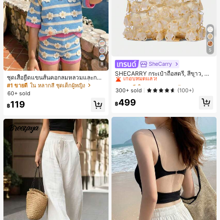
5
SheCarry
#1 ขายดี
ใน บรรยากาศฤดูร้อน กระเป๋าหูหิ้วด้านบนผู้หญิง
8
เกือบหมดแล้ว!
SHECARRY กระเป๋าถือสตรี, สีขาว, แฟ
ชุดเสื้อยืดแขนสั้นคอกลมหลวมและกาง
ชั่น, สง่างาม, วันหยุด, งานปาร์ตี้
#1 ขายดี
#1 ขายดี
ใน บรรยากาศฤดูร้อน กระเป๋าหูหิ้วด้านบนผู้หญิง
ใน บรรยากาศฤดูร้อน กระเป๋าหูหิ้วด้านบนผู้หญิง
เกงขาสั้นไบค์เกอร์รัดรูปสำหรับเด็กผู้ห
#1 ขายดี
ใน หลากสี ชุดเด็กผู้หญิง
เกือบหมดแล้ว!
เกือบหมดแล้ว!
300+ sold
(100+)
ญิง สไตล์มินิมอล เหมาะสำหรับฤดูใบไ
60+ sold
ม้ผลิและฤดูร้อน
#1 ขายดี
ใน บรรยากาศฤดูร้อน กระเป๋าหูหิ้วด้านบนผู้หญิง
499
119
฿
฿
เกือบหมดแล้ว!