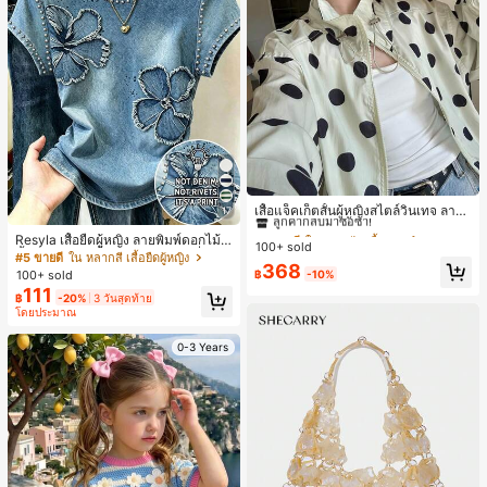
#1 ขายดี
ใน กระเป๋า เสื้อคลุมลำลอง
ลูกค้ากลับมาซื้อซ้ำ!
เสื้อแจ็คเก็ตสั้นผู้หญิงสไตล์วินเทจ ลายจุ
17
ดขนาดใหญ่ คอตั้ง เอวเข้ารูป แขนพอง
#1 ขายดี
#1 ขายดี
ใน กระเป๋า เสื้อคลุมลำลอง
ใน กระเป๋า เสื้อคลุมลำลอง
Resyla เสื้อยืดผู้หญิง ลายพิมพ์ดอกไม้สี
ทรงหลวม แฟชั่นอเนกประสงค์ สำหรับใ
100+ sold
ลูกค้ากลับมาซื้อซ้ำ!
ลูกค้ากลับมาซื้อซ้ำ!
น้ำเงินวินเทจ เสื้อสำหรับออกไปเที่ยวฤ
ส่ประจำวันและไปเที่ยวพักผ่อน
#5 ขายดี
ใน หลากสี เสื้อยืดผู้หญิง
#1 ขายดี
ใน กระเป๋า เสื้อคลุมลำลอง
368
ดูร้อน ดีไซน์กราฟิก สบายๆ อเนกประสง
฿
-10%
100+ sold
ค์ สวมใส่ประจำวัน กลางแจ้ง ช้อปปิ้ง ท่
ลูกค้ากลับมาซื้อซ้ำ!
111
฿
-20%
3 วันสุดท้าย
องเที่ยวกลางแจ้ง
โดยประมาณ
0-3 Years