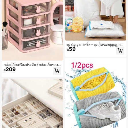
ถุงสุญญากาศใส – ถุงเก็บของสุญญากา
59
ศ – ชุดถุงบีบอัด – ถุงเก็บของในตู้เสื้อผ้า
฿
– ถุงจัดระเบียบกระเป๋าเดินทาง – ถุงจัด
ระเบียบเสื้อผ้าพกพา – ถุงเก็บของเดินท
าง – ถุงบรรจุเสื้อผ้า – สิ่งจำเป็นสำหรับก
ารเดินทาง
กล่องเก็บเครื่องประดับ / กล่องเก็บของต
209
กแต่ง - มีให้เลือกหลายสไตล์และหลาย
฿
ชั้น (2, 3, 4 หรือ 5 ชั้น) ผลิตภัณฑ์อเนก
ประสงค์เหล่านี้เหมาะสำหรับความต้อง
การในการจัดเก็บในชีวิตประจำวัน