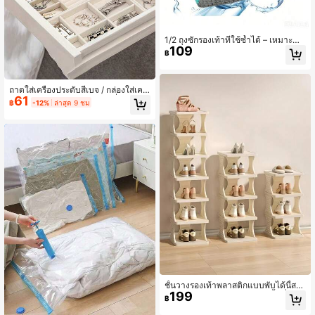
1/2 ถุงซักรองเท้าที่ใช้ซ้ำได้ – เหมาะสำ
109
หรับรองเท้าผ้าใบ รองเท้าตาข่าย และร
฿
องเท้าลำลอง; ถุงซักเร็วแบบหลายประโ
ยชน์ที่ป้องกันการเสียรูปและขจัดสิ่งสกป
รก; ถุงดูแลเสื้อผ้าที่ซักด้วยเครื่องซักผ้าไ
ด้ เหมาะสำหรับรองเท้าทุกประเภท
ถาดใส่เครื่องประดับสีเบจ / กล่องใส่เครื่
61
องประดับ – ถาดจัดระเบียบเครื่องประดั
฿
-12%
ล่าสุด 9 ชม
บกำมะหยี่แบบซ้อนได้ – ถาดแสดงเครื่อ
งประดับแบบลิ้นชัก – ถาดจัดระเบียบเค
รื่องประดับหลายช่องพร้อมส่วนแยก – ค
วามจุสูง ขนาดต่างๆ กัน แผ่นกั้นถอดออ
กได้
ชั้นวางรองเท้าพลาสติกแบบพับได้นี้สา
199
มารถถอดแยกได้และประหยัดพื้นที่ เหม
฿
าะสำหรับการจัดเก็บรองเท้าทางการขอ
งผู้ชาย รองเท้าผ้าใบ และรองเท้าลำลอง