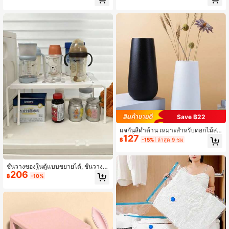
น, ชั้นวางเครื่องเขียนและกล่องเก็บหนัง
รัว, ห้องน้ำ, เครื่องสำอาง และการจัดระ
สือสำหรับนักเรียน, เหมาะสำหรับการใช้
เบียบโต๊ะ; มีการออกแบบตารางสำหรับ
งานประจำวัน
การระบายน้ำ
Save ฿22
แจกันสีดำด้าน เหมาะสำหรับดอกไม้สด
127
และกิ่งไม้ แจกันตกแต่งสไตล์คันทรีคลา
฿
-15%
ล่าสุด 9 ชม
สสิก เหมาะสำหรับการตกแต่งบ้านและ
การจัดโต๊ะ
ชั้นวางของในตู้แบบขยายได้, ชั้นวางข
206
องในครัว, ชั้นวางของอเนกประสงค์, เห
฿
-10%
มาะสำหรับเก็บของในครัว, เก็บของในห้
องน้ำ, เก็บเครื่องสำอาง, โต๊ะทำงาน, ดีไ
ซน์ตาข่าย, ระบายน้ำได้, สีเทา