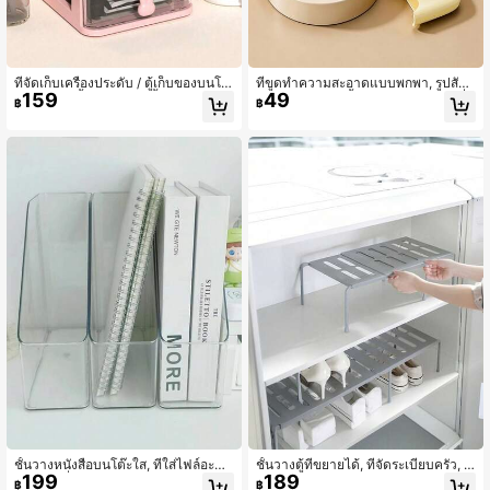
ที่จัดเก็บเครื่องประดับ / ตู้เก็บของบนโต๊
ที่ขูดทำความสะอาดแบบพกพา, รูปสัตว์
159
49
ะ - มีหลายชั้น (2/3/4/5 ชั้น) เหมาะสำ
น่ารัก, มีให้เลือกทั้งสีครีม, สีชมพูเชอร์รี่บ
฿
฿
หรับการใช้งานบนโต๊ะและจัดระเบียบสิ่
ลอสซัม และสีขาวงาช้าง. เครื่องมือในค
งของขนาดเล็กต่างๆ เหมาะสำหรับการ
รัวเรือนอเนกประสงค์ที่ช่วยขจัดสิ่งสกปร
จัดระเบียบโต๊ะประจำวันและเป็นตัวเลือ
กและคราบกาว.
กที่ดีสำหรับอุปกรณ์กลับโรงเรียน
ชั้นวางหนังสือบนโต๊ะใส, ที่ใส่ไฟล์อะคริ
ชั้นวางตู้ที่ขยายได้, ที่จัดระเบียบครัว, ชั้
199
189
ลิกหนา, ที่จัดระเบียบบนโต๊ะหลายฟังก์ชั
นวางของอเนกประสงค์; เหมาะสำหรับค
฿
฿