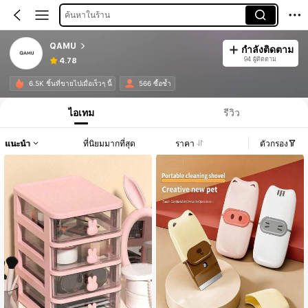
ค้นหาในร้าน
QAMU
กำลังติดตาม
94 ผู้ติดตาม
4.78
6.5K ชิ้นที่ขายไปเมื่อเร็วๆ นี้
566 ซื้อซ้ำ
ไอเทม
รีวิว
แนะนำ
ที่นิยมมากที่สุด
ราคา
ตัวกรอง