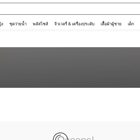
and down arrow keys to navigate search การค้นหาล่าสุด and ค้นหา. Press Enter to
ญิง
ชุดว่ายน้ำ
พลัสไซส์
จิวเวลรี่ & เครื่องประดับ
เสื้อผ้าผู้ชาย
เด็ก