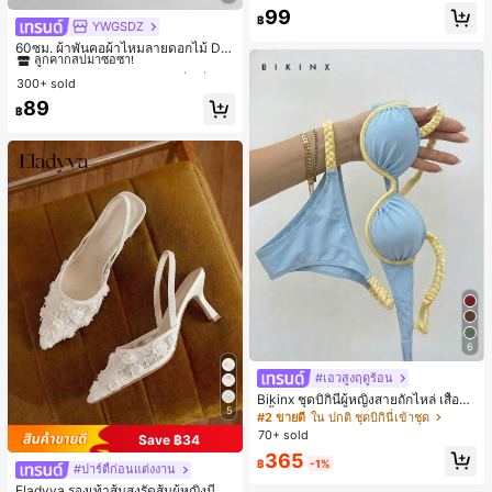
ยออกแบบ, พิมพ์ตัวอักษร & ตัวเลข สีน้ำ
99
฿
เงิน แฟชั่น & อเนกประสงค์ เสื้อยืด, สตรี
YWGSDZ
#1 ขายดี
ใน สีเบจ ผ้าพันคอทรงสี่เหลี่ยมและผ้าพันคอสำหรับผู้
ทแวร์ถ่ายภาพ, สไตล์สตรีท, เทศกาล, เ
ลูกค้ากลับมาซื้อซ้ำ!
60ซม. ผ้าพันคอผ้าไหมลายดอกไม้ Dit
สื้อยืดสำหรับผู้หญิง
sy สีเบจ, เครื่องประดับใหม่สำหรับผู้หญิ
#1 ขายดี
#1 ขายดี
ใน สีเบจ ผ้าพันคอทรงสี่เหลี่ยมและผ้าพันคอสำหรับผู้
ใน สีเบจ ผ้าพันคอทรงสี่เหลี่ยมและผ้าพันคอสำหรับผู้
งฤดูใบไม้ผลิ/ฤดูใบไม้ร่วง, ผ้าพันคอผืน
300+ sold
ลูกค้ากลับมาซื้อซ้ำ!
ลูกค้ากลับมาซื้อซ้ำ!
บางอเนกประสงค์หรูหรา
#1 ขายดี
ใน สีเบจ ผ้าพันคอทรงสี่เหลี่ยมและผ้าพันคอสำหรับผู้
89
฿
ลูกค้ากลับมาซื้อซ้ำ!
6
#เอวสูงฤดูร้อน
Bikinx ชุดบิกินี่ผู้หญิงสายถักไหล่ เสื้อว่า
5
ยน้ำวันพีซมีโครงพร้อมสายผูกหลังสีตัด
#2 ขายดี
ใน ปกติ ชุดบิกินี่เข้าชุด
กัน สำหรับเที่ยวพักผ่อน ชายหาด ฤดูร้อ
70+ sold
Save ฿34
น
365
฿
-1%
#ปาร์ตี้ก่อนแต่งงาน
Eladyva รองเท้าส้นสูงรัดส้นผู้หญิงมีดอ