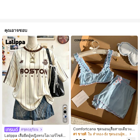
คุณอาจชอบ
19
Comfortcana ชุดนอนเสื้อสายเดี่ยวแต่
#ชุดฤดูร้อน
งระบายและกางเกงขาสั้นสำหรับผู้หญิง
#1 ขายดี
ใน ลำลอง-ยัง ชุดนอนผู้หญิง
Lalippa เสื้อยืดผู้หญิงทรงโอเวอร์ไซส์ค
วามยาวกลาง คอกลม ไหล่ตก ลายพิมพ์