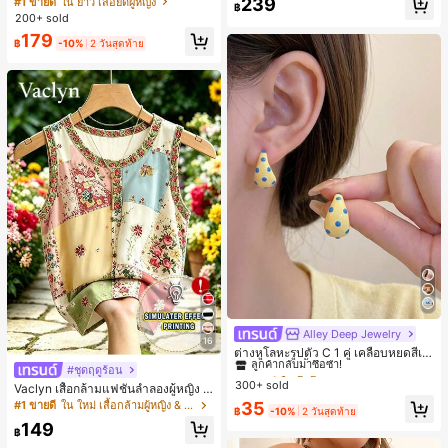
239
#1 ขายดี
ใน ยาว เสื้อยืดผู้หญิง
฿
ตัวอักษรและลายทางแนวตั้ง สไตล์แฟชั่
200+ sold
นมินิมอล ของขวัญให้เพื่อน
179
฿
-10%
2 วันสุดท้าย
Alley Deep Jewelry
#1 ขายดี
ใน โบโฮ ต่างหูผู้หญิง
16
ลูกค้ากลับมาซื้อซ้ำ!
ต่างหูโลหะรูปตัว C 1 คู่ เคลือบหยดสีเห
ลือง ลายจุดสีน้ำเงิน สไตล์ยุโรปและอเม
เกือบหมดแล้ว!
#1 ขายดี
#1 ขายดี
ใน โบโฮ ต่างหูผู้หญิง
ใน โบโฮ ต่างหูผู้หญิง
#ชุดฤดูร้อน
ริกัน แฟชั่นส่วนตัว หวานและสง่างาม
300+ sold
ลูกค้ากลับมาซื้อซ้ำ!
ลูกค้ากลับมาซื้อซ้ำ!
Vaclyn เสื้อกล้ามแฟชั่นลำลองผู้หญิง ล
สำหรับผู้หญิงและเด็กหญิง สำหรับการเ
ายแพตช์เวิร์ก แขนกุด คอกลม ติดกระดุ
เกือบหมดแล้ว!
เกือบหมดแล้ว!
#1 ขายดี
ใน โบโฮ ต่างหูผู้หญิง
35
#1 ขายดี
ใน ใหม่ เสื้อกล้ามผู้หญิง & Camis
ดินทาง งานแต่งงาน ปาร์ตี้ วันเกิด ของ
฿
-10%
2 วันสุดท้าย
ม
ลูกค้ากลับมาซื้อซ้ำ!
ขวัญคริสต์มาส 2026
149
฿
เกือบหมดแล้ว!