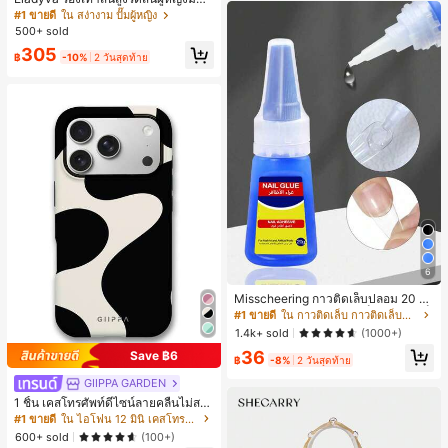
กไม้ประดับตาข่ายเสริมและสามารถสว
#1 ขายดี
ใน สง่างาม ปั๊มผู้หญิง
มได้สองแบบ ส้นสูง 7 ซม. รูปแบบโรมัน
500+ sold
หรูหรา ส้นเข็ม ลุคเทพนิยาย
305
฿
-10%
2 วันสุดท้าย
6
Misscheering กาวติดเล็บปลอม 20 กรั
ม แรงยึดสูง เจลสติกเกอร์เล็บนุ่ม แห้งเร็
#1 ขายดี
ใน กาวติดเล็บ กาวติดเล็บและสารยึดติด
ว เหมาะสำหรับผู้เริ่มต้นทำเล็บ ติดทนน
1.4k+ sold
(1000+)
าน
36
Save ฿6
฿
-8%
2 วันสุดท้าย
GIIPPA GARDEN
1 ชิ้น เคสโทรศัพท์ดีไซน์ลายคลื่นไม่สม
มาตรสำหรับ Phone 17 Pro Max, เหม
#1 ขายดี
ใน ไอโฟน 12 มินิ เคสโทรศัพท์แฟชั่น
าะสำหรับ Phone 16 Pro Max, 15 Pro
600+ sold
(100+)
Max, 14 Pro Max, เคสโทรศัพท์สไตล์เ