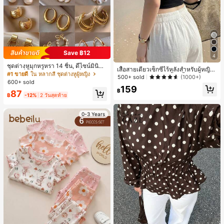
Save ฿12
4
ชุดต่างหูมุกหรูหรา 14 ชิ้น, ดีไซน์มินิมอ
เสื้อสายเดี่ยวเซ็กซี่ไร้หลังสำหรับผู้หญิง
ลใหม่ที่เป็นเอกลักษณ์ ต่างหูที่สง่างาม
#1 ขายดี
ใน หลากสี ชุดต่างหูผู้หญิง
พร้อมบราแบบมีฟองน้ำ, เสื้อกล้ามแขน
500+ sold
(1000+)
สำหรับผู้หญิง, ของขวัญสำหรับเธอ
600+ sold
กุด, เสื้อลำลองสีดำสำหรับฤดูร้อน
159
฿
87
฿
-12%
2 วันสุดท้าย
0-3 Years