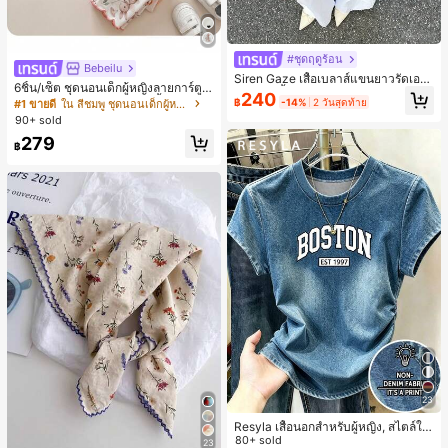
#ชุดฤดูร้อน
Bebeilu
Siren Gaze เสื้อเบลาส์แขนยาวรัดเอว
6ชิ้น/เซ็ต ชุดนอนเด็กผู้หญิงลายการ์ตูน
ลายจุดสีน้ำตาลใหม่สำหรับฤดูใบไม้ร่ว
240
หมีและดอกไม้ คอกลม แขนสั้น กางเกง
฿
-14%
2 วันสุดท้าย
#1 ขายดี
ใน สีชมพู ชุดนอนเด็กผู้หญิง
งสำหรับผู้หญิง
ขาสั้น ขอบระบาย สวมใส่สบาย
90+ sold
279
฿
23
Resyla เสื้อนอกสำหรับผู้หญิง, สไตล์ให
ม่ฤดูร้อน, กีฬากลางแจ้งแบบสบายๆ, ลา
80+ sold
23