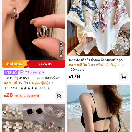
7
16
Resyla เสื้อยืดลำลองพิมพ์ลายปักลูกปัด
Save ฿3
รูปโบว์ขนาดใหญ่สำหรับผู้หญิง
#3 ขายดี
ใน โอเวอร์ไซส์ เสื้อยืดผู้หญิง
100+ sold
YS jewelry
179
฿
1 คู่ ต่างหูหรูหรา - การผสมผสานที่ลงตั
วของแฟชั่นและความซับซ้อน, ดีไซน์ส
#2 ขายดี
ใน เงิน ต่างหูห่วงผู้หญิง
องชั้น, เหมาะสำหรับสุภาพสตรีและนักเ
1k+ sold
(1000+)
รียน, ต่างหูทองแดงฝังไมโคร
26
฿
-10%
2 วันสุดท้าย