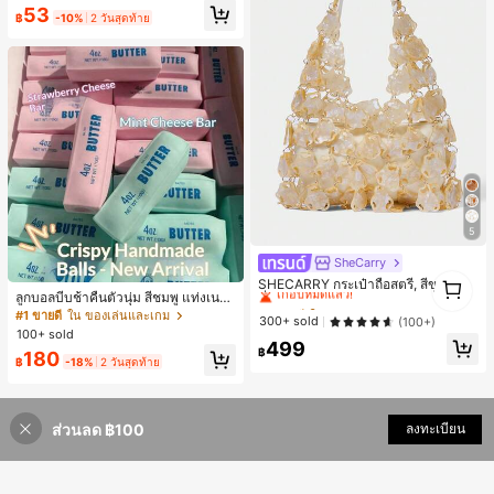
53
กาหลีและน่าสนใจ, เข้ากันได้กับ 11/12/
฿
-10%
2 วันสุดท้าย
13/14/15/16 Pro Max Plus, ดีไซน์หรู
หราเหมาะสำหรับทั้งชายและหญิง, ของ
ขวัญในอุดมคติสำหรับคริสต์มาส, วันว
าเลนไทน์, อีสเตอร์, ฤดูแต่งงานและวันเ
กิดสำหรับแฟนสาว
5
SheCarry
#1 ขายดี
ใน บรรยากาศฤดูร้อน กระเป๋าหูหิ้วด้านบนผู้หญิง
1
เกือบหมดแล้ว!
SHECARRY กระเป๋าถือสตรี, สีขาว, แฟ
1
ลูกบอลบีบช้าคืนตัวนุ่ม สีชมพู แท่งเนย
ชั่น, สง่างาม, วันหยุด, งานปาร์ตี้
#1 ขายดี
#1 ขายดี
ใน บรรยากาศฤดูร้อน กระเป๋าหูหิ้วด้านบนผู้หญิง
ใน บรรยากาศฤดูร้อน กระเป๋าหูหิ้วด้านบนผู้หญิง
บีบคลายเครียด นุ่มยืดหยุ่น ของเล่นบีบ
#1 ขายดี
ใน ของเล่นและเกม
เกือบหมดแล้ว!
เกือบหมดแล้ว!
300+ sold
(100+)
4 ออนซ์ ของเล่นเกลือ เหมาะสำหรับขอ
100+ sold
#1 ขายดี
ใน บรรยากาศฤดูร้อน กระเป๋าหูหิ้วด้านบนผู้หญิง
งขวัญวันหยุด ของขวัญสนุกและน่ารัก
499
฿
180
ของขวัญวันเกิด ของขวัญอีสเตอร์ ของ
เกือบหมดแล้ว!
฿
-18%
2 วันสุดท้าย
ขวัญฮาโลวีน ของขวัญคริสต์มาส ของข
วัญปาร์ตี้ สกวิชชี่ ของเล่นสกวิชชี่ ของเ
ล่นคลายเครียดสกวิชชี่ สกวิชชี่เกี๊ยว ขอ
งเล่นสำหรับผู้ใหญ่ ผู้หญิง สกวิชชี่กรอบ
ส่วนลด ฿100
ลงทะเบียน
สกวิชชี่เนยกรอบ บีบ ลูกบอลสลัชชี่