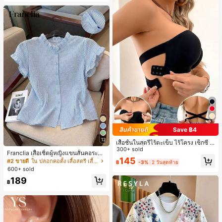
Save ฿4
12
เสื้อชั้นในสตรีไร้ตะเข็บ ไร้โครง เซ็กซี่ ด้
านข้างไม่ลื่น แผ่นรองถอดได้ ลายไขว้ห
300+ sold
Franclia เสื้อเชิ้ตผู้หญิงแขนสั้นคอระบา
ลัง ไร้สาย สบายตลอดวัน
145
ยกระดุมเดี่ยวลายทาง
#2 ขายดี
ใน ปลอกคอตั้ง เสื้อสตรี เสื้อเบลาส์ & Tee
฿
-3%
2 วันสุดท้าย
600+ sold
189
฿