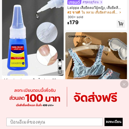
#ชุดฤดูร้อน
Lalippa เสื้อยืดคอวีผู้หญิง, เสื้อยืดสีน้ำเ
งินสไตล์มินิมอลเรโทร, เสื้อยืดผู้หญิงทร
#2 ขายดี
ใน หลวม เสื้อยืดลำลองพื้นฐาน
งหลวมสบาย, พิมพ์ตัวอักษรและตัวเลข
300+ sold
ภาษาอังกฤษ, เสื้อสำหรับออกไปเที่ยวฤ
179
฿
ดูร้อน, ลวดลายดีไซน์, ความรู้สึกพรีเมีย
ม, ลำลองอเนกประสงค์, สวมใส่ประจำวั
น, กลางแจ้ง, ช้อปปิ้ง, การเดินทาง, เสื้อ
ผ้ากลางแจ้ง
5
Misscheering กาวติดเล็บปลอม 20 กรั
ม แรงยึดสูง เจลสติกเกอร์เล็บนุ่ม แห้งเร็
#1 ขายดี
ใน กาวติดเล็บ กาวติดเล็บและสารยึดติด
ว เหมาะสำหรับผู้เริ่มต้นทำเล็บ ติดทนน
1.5k+ sold
(1000+)
าน
39
฿
#1 ขายดี
ใน ลำลอง-ยัง ชุดนอนผู้หญิง
1
1
เกือบหมดแล้ว!
Comfortcana ชุดนอนเสื้อสายเดี่ยวแต่
ลงทะเบียน
งระบายและกางเกงขาสั้นสำหรับผู้หญิง
#1 ขายดี
#1 ขายดี
ใน ลำลอง-ยัง ชุดนอนผู้หญิง
ใน ลำลอง-ยัง ชุดนอนผู้หญิง
50+ sold
เกือบหมดแล้ว!
เกือบหมดแล้ว!