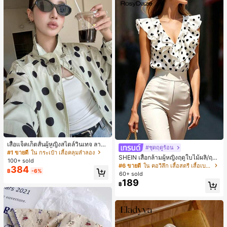
เสื้อแจ็คเก็ตสั้นผู้หญิงสไตล์วินเทจ ลายจุ
#ชุดฤดูร้อน
ดขนาดใหญ่ คอตั้ง เอวเข้ารูป แขนพอง
#1 ขายดี
ใน กระเป๋า เสื้อคลุมลำลอง
SHEIN เสื้อกล้ามผู้หญิงฤดูใบไม้ผลิ/ฤดูร้
ทรงหลวม แฟชั่นอเนกประสงค์ สำหรับใ
100+ sold
อน ใหม่ สไตล์มินิมอลลำลองหรูหรา สีบ
ส่ประจำวันและไปเที่ยวพักผ่อน
#6 ขายดี
ใน คอวีลึก เสื้อสตรี เสื้อเบลาส์ & Tee
384
ล็อก ลายจุด คอวี แพตช์เวิร์ก ชายระบา
฿
-6%
60+ sold
ย แขนกุด ทรงเข้ารูป อเนกประสงค์, เสื้อ
189
฿
ผู้หญิงฤดูใบไม้ผลิ/ฤดูร้อน, เสื้อหรูหราผู้
หญิง, เสื้อเที่ยวพักผ่อนผู้หญิง