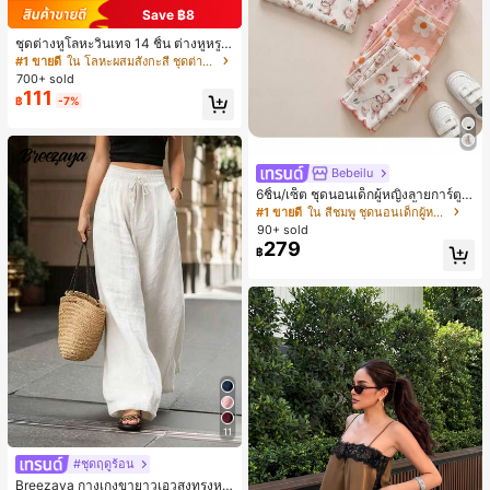
Save ฿8
ชุดต่างหูโลหะวินเทจ 14 ชิ้น ต่างหูหรูห
ราเฉพาะตัวสำหรับสวมใส่ประจำวัน ขอ
#1 ขายดี
ใน โลหะผสมสังกะสี ชุดต่างหูผู้หญิง
งขวัญสำหรับผู้หญิง
700+ sold
111
฿
-7%
Bebeilu
6ชิ้น/เซ็ต ชุดนอนเด็กผู้หญิงลายการ์ตูน
หมีและดอกไม้ คอกลม แขนสั้น กางเกง
#1 ขายดี
ใน สีชมพู ชุดนอนเด็กผู้หญิง
ขาสั้น ขอบระบาย สวมใส่สบาย
90+ sold
279
฿
11
#ชุดฤดูร้อน
Breezaya กางเกงขายาวเอวสูงทรงหล