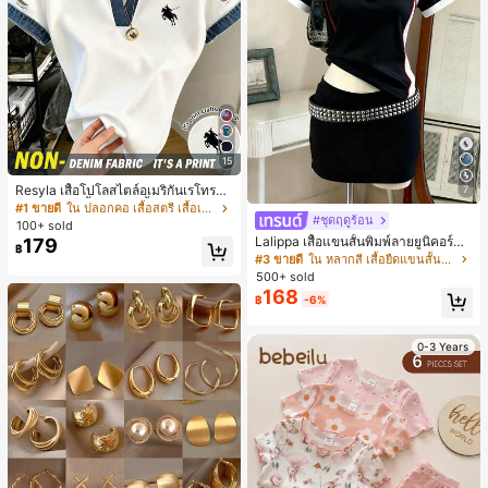
15
Resyla เสื้อโปโลสไตล์อเมริกันเรโทรสำ
7
หรับผู้หญิง, เสื้อยืดแขนสั้นสำหรับผู้หญิ
#1 ขายดี
ใน ปลอกคอ เสื้อสตรี เสื้อเบลาส์ & Tee
#ชุดฤดูร้อน
ง, ลายม้า, สไตล์ Y2K, เสื้อโปโลแขนสั้น
100+ sold
แบบคัลเลอร์บล็อกสำหรับผู้หญิง
Lalippa เสื้อแขนสั้นพิมพ์ลายยูนิคอร์นล
179
฿
ายทางสีตัดกันสำหรับผู้หญิง สไตล์วิทย
#3 ขายดี
ใน หลากสี เสื้อยืดแขนสั้นเนื้อนุ่มสำหรับใส่ทุกวัน
าลัย
500+ sold
168
฿
-6%
0-3 Years