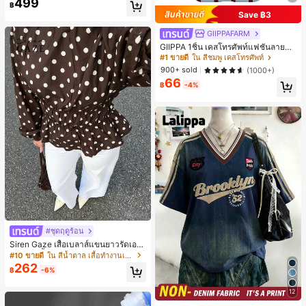
499
#1 ขายดี
ใน บรรยากาศฤดูร้อน กระเป๋าหูหิ้วด้านบนผู้หญิง
฿
เกือบหมดแล้ว!
Save ฿3
GIIPPAFARM
GIIPPA 1ชิ้น เคสโทรศัพท์แฟชั่นลายจุด
สีฟ้าอ่อนสีแดงเลือดหมู ฐานสีชมพูอ่อน
#1 ขายดี
ใน สีชมพู เคสโทรศัพท์
พร้อมลายจุดสีเขียว เคสโทรศัพท์ 17 Pr
900+ sold
(1000+)
o Max, เหมาะสำหรับโทรศัพท์ 16 Pro
66
Max, 15 Pro Max, 14 Pro Max, เคสโ
฿
-4%
ทรศัพท์สไตล์เกาหลีและน่าสนใจ, เข้ากั
นได้กับ 11/12/13/14/15/16 Pro Max P
lus, ดีไซน์หรูหราเหมาะสำหรับทั้งชาย
และหญิง, ของขวัญในอุดมคติสำหรับแ
ฟนสาวในวันอีสเตอร์, ฤดูใบไม้ผลิ, ฤดูแ
ต่งงานและวันเกิด
#ชุดฤดูร้อน
Siren Gaze เสื้อเบลาส์แขนยาวรัดเอว
ลายจุดสีน้ำตาลใหม่สำหรับฤดูใบไม้ร่ว
#10 ขายดี
ใน สีน้ำตาล เสื้อทำงานเนื้อผ้านุ่ม
งสำหรับผู้หญิง
262
฿
-6%
12