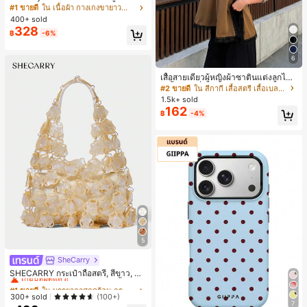
วมขาบานสำหรับผู้หญิง สีขาวเรียบหรูส
#1 ขายดี
ใน เนื้อผ้า กางเกงขายาวลำลองผ้า
ไตล์ชิค เหมาะสำหรับใส่เที่ยวทะเล วันห
400+ sold
ยุดพักผ่อนฤดูร้อน ลุคสบายๆ ใส่ได้หลา
328
฿
-6%
ยโอกาสในชีวิตประจำวัน
6
เสื้อสายเดี่ยวผู้หญิงผ้าซาตินแต่งลูกไม้
- เสื้อสายเดี่ยวฤดูร้อนสีคากีมีรอยผ่าด้า
#2 ขายดี
ใน สีกากี เสื้อสตรี เสื้อเบลาส์ & Tee
นข้างที่น่าดึงดูดแบบสบายๆ
1.5k+ sold
162
฿
-4%
5
SheCarry
#1 ขายดี
ใน บรรยากาศฤดูร้อน กระเป๋าหูหิ้วด้านบนผู้หญิง
เกือบหมดแล้ว!
SHECARRY กระเป๋าถือสตรี, สีขาว, แฟ
ชั่น, สง่างาม, วันหยุด, งานปาร์ตี้
#1 ขายดี
#1 ขายดี
ใน บรรยากาศฤดูร้อน กระเป๋าหูหิ้วด้านบนผู้หญิง
ใน บรรยากาศฤดูร้อน กระเป๋าหูหิ้วด้านบนผู้หญิง
เกือบหมดแล้ว!
เกือบหมดแล้ว!
300+ sold
(100+)
7