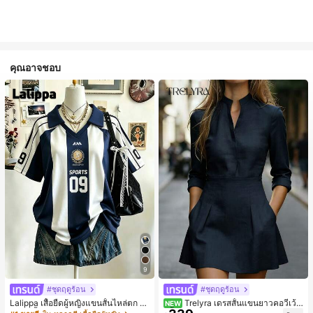
คุณอาจชอบ
9
#ชุดฤดูร้อน
#ชุดฤดูร้อน
Lalippa เสื้อยืดผู้หญิงแขนสั้นไหล่ตก ค
Trelyra เดรสสั้นแขนยาวคอวีเว้า
NEW
อวีปกเสื้อ ลายพิมพ์ดิจิทัลลายทาง สไตล์
สีพื้นสำหรับผู้หญิง