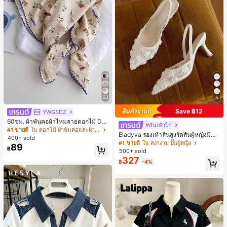
23
5
Save ฿12
YWGSDZ
60ซม. ผ้าพันคอผ้าไหมลายดอกไม้ Dit
#ส้นเท้าไก่
sy สีเบจ, เครื่องประดับใหม่สำหรับผู้หญิ
#1 ขายดี
ใน ดอกไม้ ผ้าพันคอและผ้าพันคอผู้หญิง
Eladyva รองเท้าส้นสูงรัดส้นผู้หญิงมีดอ
งฤดูใบไม้ผลิ/ฤดูใบไม้ร่วง, ผ้าพันคอผืน
400+ sold
กไม้ประดับตาข่ายเสริมและสามารถสว
บางอเนกประสงค์หรูหรา
#1 ขายดี
ใน สง่างาม ปั๊มผู้หญิง
89
มได้สองแบบ ส้นสูง 7 ซม. รูปแบบโรมัน
฿
500+ sold
หรูหรา ส้นเข็ม ลุคเทพนิยาย
327
฿
-4%