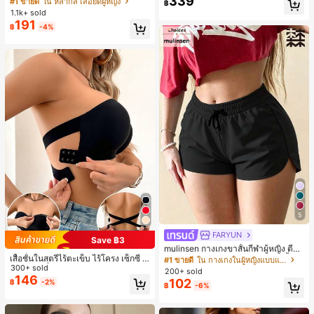
339
#1 ขายดี
ใน หลากสี เสื้อยืดผู้หญิง
฿
สปอร์ตแฟชั่นมินิมอล ของขวัญสำหรับเ
1.1k+ sold
พื่อน
191
฿
-4%
5
FARYUN
Save ฿3
mulinsen กางเกงขาสั้นกีฬาผู้หญิง ดีไซ
เสื้อชั้นในสตรีไร้ตะเข็บ ไร้โครง เซ็กซี่ ด้
น์ปลายเปิด เอวยืดหยุ่น กางเกงขาสั้น
#1 ขายดี
ใน กางเกงในผู้หญิงแบบแอคทีฟ
านข้างไม่ลื่น แผ่นรองถอดได้ ลายไขว้ห
300+ sold
ลำลองกีฬาฤดูร้อน ความยาว 3/4
200+ sold
ลัง ไร้สาย สบายตลอดวัน
146
102
฿
-2%
฿
-6%