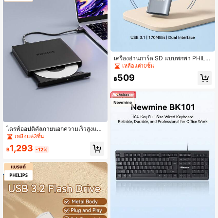
เครื่องอ่านการ์ด SD แบบพกพา PHILIP
S อินเทอร์เฟซ USB 3.1 สำหรับประสิทธิ
เหลือแค่10ชิ้น
ภาพที่รวดเร็วและเสถียร อินเทอร์เฟซคู่
509
ปลั๊กแอนด์เพลย์ รูสายคล้องสำหรับพกพ
฿
าง่าย เหมาะสำหรับการถ่ายภาพและกา
รถ่ายโอนข้อมูลในชีวิตประจำวัน
ไดรฟ์ออปติคัลภายนอกความเร็วสูงและ
เสถียร Philips, เสียบและใช้งานได้ทันที,
เหลือแค่3ชิ้น
ไม่ต้องใช้ไดรเวอร์, เข้ากันได้กับอุปกร
1,293
ณ์หลายชนิด
฿
-12%