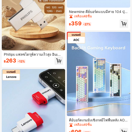
Newmine คีย์บอร์ดแบบมีสาย 104 ปุ่ม,
ดีไซน์ตามหลักสรีรศาสตร์ขนาดเต็ม, ปุ่
เหลือแค่8ชิ้น
มกดแบบลอยบางพิเศษ, เหมาะสำหรับใ
359
ช้ในสำนักงานและที่บ้าน, เข้ากันได้กับ
฿
-27%
คอมพิวเตอร์เดสก์ท็อปและแล็ปท็อป
Philips แฟลชไดรฟ์ความเร็วสูง อินเทอ
ร์เฟซ USB 3.2 ปลั๊กแอนด์เพลย์ เข้ากัน
263
฿
-12%
ได้กับอุปกรณ์หลายชนิด รองรับไฟล์หล
ายประเภท มีให้เลือกความจุ 16GB, 32
GB, 64GB, 128GB, 256GB
คีย์บอร์ดเกมมิ่งเชิงกลมีไฟพื้นหลัง AO
C, รูปแบบ 95 ปุ่มพร้อมปุ่มปรับระดับเสี
เหลือแค่9ชิ้น
ยง, ดีไซน์เรียบง่ายและประณีต, ออกแบ
606