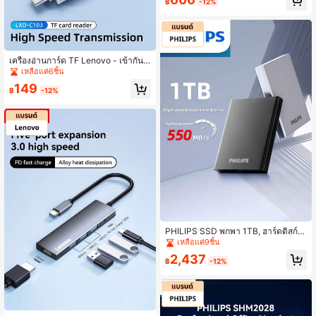
บตามหลักสรีรศาสตร์เพื่อประสบการณ์ก
฿
-12%
ารพิมพ์ที่สะดวกสบาย
เครื่องอ่านการ์ด TF Lenovo - เข้ากันไ
ด้กับอุปกรณ์หลายชนิด, ถ่ายโอนข้อมูลร
เหลือแค่6ชิ้น
วดเร็ว, ขนาดเล็กพกพา, หลายฟังก์ชัน, เ
149
หมาะสำหรับกล้อง, คอมพิวเตอร์, โทรศั
฿
-12%
พท์ และอื่นๆ
PHILIPS SSD พกพา 1TB, ฮาร์ดดิสก์ S
SD ภายนอก USB 3.2, อ่านความเร็วสู
เหลือแค่9ชิ้น
งถึง 550MB/S สำหรับเกม, นักเรียน แล
2,437
ะ ผู้ประกอบการ
฿
-12%