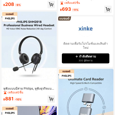
หรับเล่นเกมและสำนักงาน, ปลั๊กแอนด์เ
ชัน, การถ่ายโอนความเร็วสูง USB 3.2,
เหลือแค่5ชิ้น
208
พลย์
฿
-9%
เข้ากันได้กับสมาร์ทโฟน แท็บเล็ต และค
693
อมพิวเตอร์, การออกแบบช่องการ์ดคู่, ก
฿
-11%
ารถ่ายโอนวัสดุภาพถ่ายและเอกสารสำ
นักงานอย่างรวดเร็ว
ติดตามเพื่อรับโปรโมชั่นและสินค้า
ใหม่
กำลังติดตาม
300 ผู้ติดตาม
หูฟังแบบมีสาย Philips, หูฟังธุรกิจแบบ
ครอบหู พร้อมไมโครโฟนที่หมุนได้, ปรับ
เหลือแค่5ชิ้น
มุมได้ยืดหยุ่นเพื่อการรับเสียงที่ดีที่สุด, เ
881
บาะหูนุ่มและระบายอากาศได้, สบายสำ
฿
-10%
หรับการสวมใส่เป็นเวลานาน