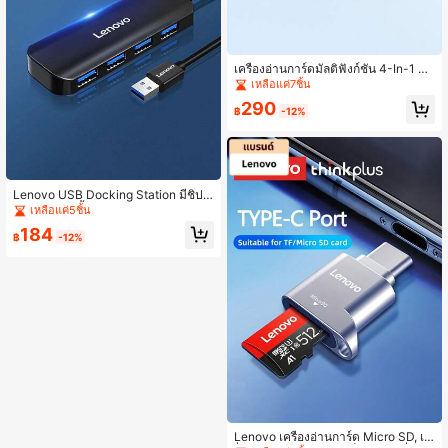
เครื่องอ่านการ์ดมัลติฟังก์ชัน 4-In-1 Le
novo รองรับการ์ดหน่วยความจำ CF/M
เหลือแค่7ชิ้น
S/SD/TF อินเทอร์เฟซ USB 3.0 ความเ
290
ร็วสูง ทนทาน เสียบและใช้งานได้ทันทีโ
฿
-12%
ดยไม่ต้องใช้ไดรเวอร์ เข้ากันได้กับหลา
ยระบบ จัดการรูปภาพและข้อมูลได้อย่า
งง่ายดาย
Lenovo USB Docking Station มีชิปคุ
ณภาพสูงติดตั้งอยู่ภายในและทำจากวัส
เหลือแค่5ชิ้น
ดุ ABS สามารถใช้งานร่วมกับหลายระบ
184
บและเป็นแบบเสียบแล้วใช้งานได้ทันที
฿
-12%
Lenovo เครื่องอ่านการ์ด Micro SD, เค