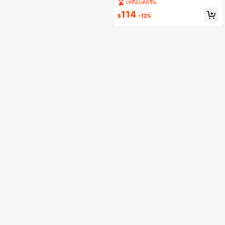
รื่องอ่านการ์ด USB C เป็น SD, เครื่องอ่
เหลือแค่6ชิ้น
านการ์ดหน่วยความจำ Type C TF พร้
114
อมอะแดปเตอร์ USB C เป็น USB, เครื่อ
฿
-12%
งอ่านการ์ด Mepsies USB OTG สำหรั
บแล็ปท็อป, MacBook, โทรศัพท์ Galax
y และอื่น ๆ