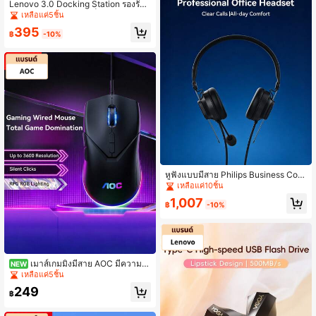
Lenovo 3.0 Docking Station รองรับก
ารถ่ายโอนข้อมูลความเร็วสูง 3.0 มีพอร์
เหลือแค่5ชิ้น
ตหลายพอร์ต มีชิปอัจฉริยะประสิทธิภาพ
395
สูงในตัว ฟังก์ชันปลั๊กแอนด์เพลย์ และเข้
฿
-10%
ากันได้กับระบบปฏิบัติการต่างๆ
หูฟังแบบมีสาย Philips Business Com
munication, หูฟัง USB พร้อมแขนไมโ
เหลือแค่10ชิ้น
ครโฟนที่ปรับได้ยืดหยุ่น, การตัดเสียงรบ
1,007
กวนระดับมืออาชีพช่วยเพิ่มความชัดเจ
฿
-10%
นของการโทร, เข้ากันได้กับซอฟต์แวร์ก
ารประชุมวิดีโอส่วนใหญ่
เมาส์เกมมิ่งมีสาย AOC มีความละ
NEW
เอียดสูงสุด 3600 DPI, คลิกไร้เสียง, เอ
เหลือแค่5ชิ้น
ฟเฟกต์แสง RGB และการออกแบบตาม
249
หลักสรีรศาสตร์ที่เข้ากับมือของคุณได้อ
฿
ย่างลงตัว การคลิกไร้เสียงมอบประสบก
ารณ์การใช้งานที่เงียบและสะดวกสบาย