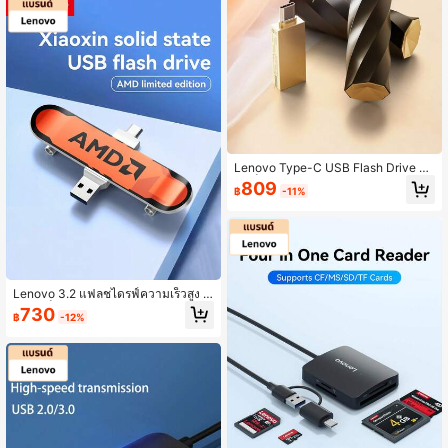
Lenovo Type-C USB Flash Drive คว
ามเร็วสูง, ความจุขนาดใหญ่ 128GB, ก
809
฿
-11%
ารถ่ายโอนข้อมูลที่เสถียรและรวดเร็ว, พ
กพาสะดวกและกะทัดรัด, ออกแบบให้ถอ
ดออกได้ด้วยคลิกเดียว, อุปกรณ์สากล, ก
ารใช้งานในหลายสถานการณ์
Lenovo 3.2 แฟลชไดรฟ์ความเร็วสูง ดี
ไซน์สเก็ตบอร์ดเท่ อินเทอร์เฟซคู่ USB/T
730
฿
-12%
ype-C หมุนได้ 360 องศา ความจุขนา
ดใหญ่ 128GB เหมาะสำหรับอุปกรณ์หล
ายชนิด