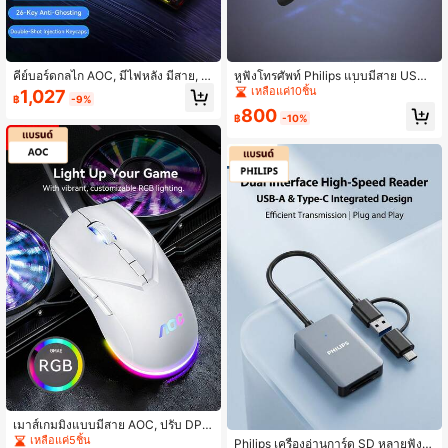
คีย์บอร์ดกลไก AOC, มีไฟหลัง มีสาย, มี
หูฟังโทรศัพท์ Philips แบบมีสาย USB
3 สีให้เลือก, เอฟเฟกต์แสงหลายสี, ป้อง
พร้อมสายคาดศีรษะกันลื่นและเบาะรอง
เหลือแค่10ชิ้น
1,027
฿
-9%
กันการกดซ้ำ 26 ปุ่ม, ปุ่มกดฉีดสองครั้ง,
หูแบบนุ่ม สวมใส่สบาย ระบบตัดเสียงรบ
800
เลย์เอาต์ปุ่มสูง-ต่ำ, ออกแบบตามหลักส
กวน ENC ช่วยเพิ่มประสิทธิภาพการสื่อ
฿
-10%
รีรศาสตร์, เหมาะสำหรับการเล่นเกมแล
สารออนไลน์ เหมาะสำหรับซอฟต์แวร์สื่
ะสำนักงาน
อสารหลากหลายประเภท
เมาส์เกมมิ่งแบบมีสาย AOC, ปรับ DPI
ได้ 3600, ปุ่มเงียบ, ไฟ RGB, เหมาะสำ
เหลือแค่5ชิ้น
Philips เครื่องอ่านการ์ด SD หลายฟังก์