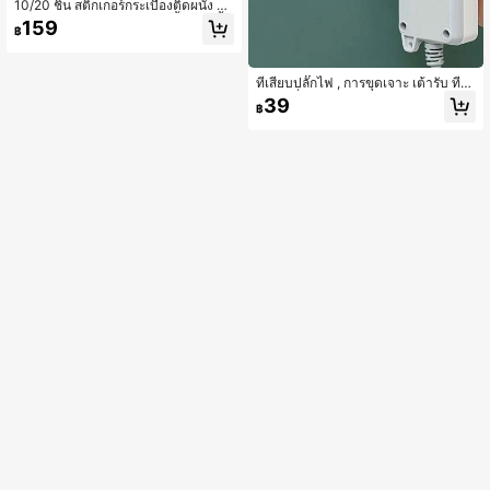
10/20 ชิ้น สติกเกอร์กระเบื้องติดผนัง 3
มิติ, แผงผนังโฟมแปะติด กันน้ำ กระเบื้อ
159
฿
งเพดาน, ติดและถอดง่าย ทำความสะอ
าดและตัดง่าย เหมาะสำหรับห้องครัว ห้
องนั่งเล่น ห้องน้ำ ทางเดิน ขนาด 13.8x
13.8 นิ้ว
ที่เสียบปลั๊กไฟ , การขุดเจาะ เต้ารับ ที่ต
ายตัว ที่แขวน , เดสก์ทอป , กำแพง , มัล
39
฿
ติฟังก์ชั่น ยึดติด ที่แขวน , เหนียว ชั้นเก็
บของ สำหรับ กล่อง