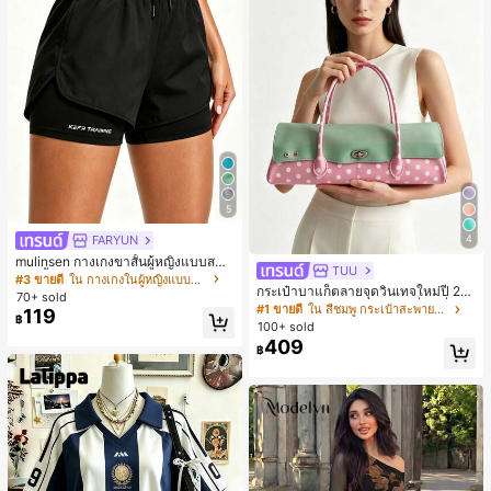
5
FARYUN
4
mulinsen กางเกงขาสั้นผู้หญิงแบบสบา
TUU
ยๆ สีพื้น หลวม อเนกประสงค์ กางเกงขา
#3 ขายดี
ใน กางเกงในผู้หญิงแบบแอคทีฟ
กระเป๋าบาแก็ตลายจุดวินเทจใหม่ปี 20
สั้นกีฬา 2-In-1 สำหรับวิ่ง ฟิตเนส และก
70+ sold
26 สำหรับผู้หญิง กระเป๋าเจลลี่แฟชั่นสไ
ารฝึกซ้อมกีฬาในฤดูร้อน
#1 ขายดี
ใน สีชมพู กระเป๋าสะพายผู้หญิง
119
฿
ตล์หวาน ความจุขนาดใหญ่ กระเป๋าสะ
100+ sold
พายไหล่สำหรับเดินทางไปทำงาน
409
฿