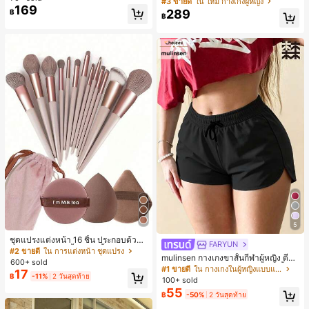
#3 ขายดี
ใน ใหม่ กางเกงผู้หญิง
169
มีเท็กซ์เจอร์ เอวสูงทรงหลวม เอวยางยืด
289
฿
฿
พร้อมเชือกรูด ทรงขาตรงทิ้งตัว ขากว้า
ง สำหรับชายหาด ลำลอง พักผ่อน และเ
ดินทาง
5
ชุดแปรงแต่งหน้า 16 ชิ้น ประกอบด้วยแ
FARYUN
ปรงแต่งหน้า 13 ชิ้น, ฟองน้ำแต่งหน้ารู
#2 ขายดี
ใน การแต่งหน้า ชุดแปรง
mulinsen กางเกงขาสั้นกีฬาผู้หญิง ดีไซ
ปหยดน้ำ 1 ชิ้น, แปรงแป้งรองพื้นกลม 1
600+ sold
น์ปลายเปิด เอวยืดหยุ่น กางเกงขาสั้น
ชิ้น และฟองน้ำแต่งหน้ารูปสามเหลี่ยม
#1 ขายดี
ใน กางเกงในผู้หญิงแบบแอคทีฟ
17
ลำลองกีฬาฤดูร้อน ความยาว 3/4
฿
-11%
2 วันสุดท้าย
1 ชิ้น - ชุดคลาสสิก ทำจากขนสังเคราะ
100+ sold
ห์นุ่มและเป็นมิตรต่อผิว เหมาะสำหรับผู้
55
฿
-50%
2 วันสุดท้าย
หญิงและเด็กผู้หญิง เหมาะสำหรับฤดูใบ
ไม้ร่วงและฤดูหนาว