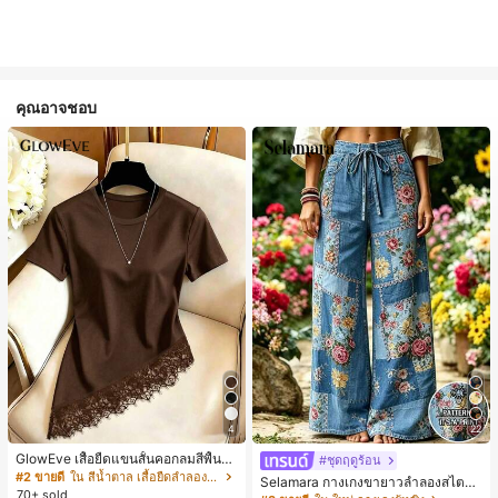
คุณอาจชอบ
4
22
GlowEve เสื้อยืดแขนสั้นคอกลมสีพื้นลำ
#ชุดฤดูร้อน
ลองอเนกประสงค์สำหรับผู้หญิง
#2 ขายดี
ใน สีน้ำตาล เสื้อยืดลำลองพื้นฐาน
Selamara กางเกงขายาวลำลองสไตล์โ
70+ sold
บฮีเมียนสำหรับพักผ่อน สีกากี ผิวสัมผัส