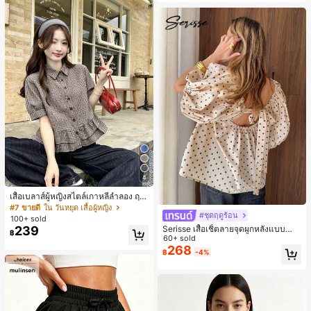
4
เสื้อเบลาส์ผู้หญิงสไตล์เกาหลีลำลอง ฤดู
ใบไม้ผลิ/ฤดูร้อนใหม่ ชายระบาย ชิคแล
#7 ขายดี
ใน วันหยุด เสื้อผู้หญิง
#ชุดฤดูร้อน
ะหรูหรา
100+ sold
Serisse เสื้อเชิ้ตลายจุดผูกหลังแบบลำล
239
฿
องสำหรับฤดูร้อน
60+ sold
268
฿
-4%