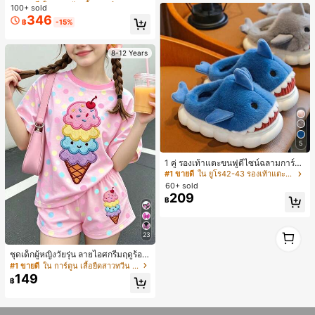
ทรงหลวม แฟชั่นอเนกประสงค์ สำหรับใ
เสื้อผ้ากลางแจ้ง
100+ sold
ลูกค้ากลับมาซื้อซ้ำ!
ลูกค้ากลับมาซื้อซ้ำ!
ส่ประจำวันและไปเที่ยวพักผ่อน
346
#1 ขายดี
ใน กระเป๋า เสื้อคลุมลำลอง
฿
-15%
ลูกค้ากลับมาซื้อซ้ำ!
8-12 Years
5
1 คู่ รองเท้าแตะขนฟูดีไซน์ฉลามการ์ตู
น น่ารักและสนุกสนาน เหมาะสำหรับฤดู
#1 ขายดี
ใน ยูโร42-43 รองเท้าแตะใส่ในบ้าน
ใบไม้ร่วง/ฤดูหนาว รองเท้าแตะยูนิเซ็ก
60+ sold
ซ์เหล่านี้สามารถสวมใส่ได้ทั้งในร่มและ
209
฿
กลางแจ้ง ช่วยให้เท้าของคุณอบอุ่นและ
สบาย ทำให้เป็นของตกแต่งบ้านส่วนตัว
สำหรับห้องนอนหรือห้องน้ำ
1
23
1
ชุดเด็กผู้หญิงวัยรุ่น ลายไอศกรีมฤดูร้อน
แบบมินิมอลน่ารัก ลายจุดสีสันสดใส สไ
#1 ขายดี
ใน การ์ตูน เสื้อยืดสาวทวีน Co-ord
ตล์ครีมหวาน สไตล์วันหยุด ชุด 2 ชิ้น แ
149
฿
ขนสั้นและกางเกงขาสั้น เหมาะสำหรับฤ
ดูร้อน กราฟิก สบาย ชุดเด็กผู้หญิง Y2K
คาวาอิ