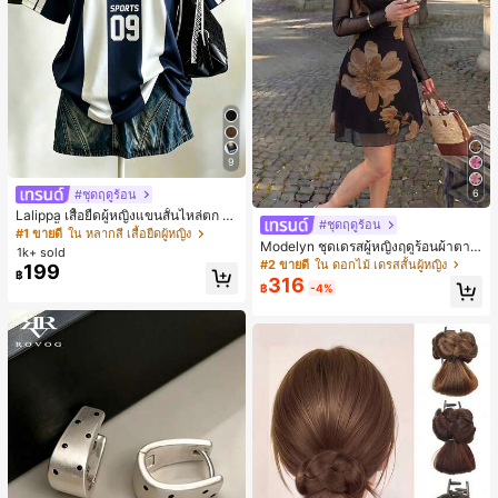
9
#ชุดฤดูร้อน
6
Lalippa เสื้อยืดผู้หญิงแขนสั้นไหล่ตก ค
#ชุดฤดูร้อน
อวีปกเสื้อ ลายพิมพ์ดิจิทัลลายทาง สไตล์
#1 ขายดี
ใน หลากสี เสื้อยืดผู้หญิง
Modelyn ชุดเดรสผู้หญิงฤดูร้อนผ้าตาข่
สปอร์ตแฟชั่นมินิมอล ของขวัญสำหรับเ
1k+ sold
ายพิมพ์ลาย คอไม่สมมาตร จับจีบ หรูหร
พื่อน
#2 ขายดี
ใน ดอกไม้ เดรสสั้นผู้หญิง
199
฿
า เซ็กซี่
316
฿
-4%