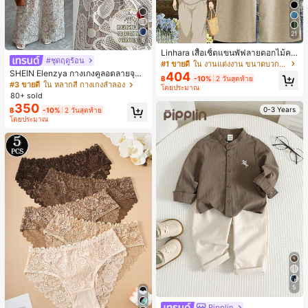
21
5
Linhara เสื้อเชิ้ตแขนพัฟลายดอกไม้คอ
#ชุดฤดูร้อน
ปกไม่สมมาตรสำหรับผู้หญิงไซส์ใหญ่ +
#1 ขายดี
ใน งานแต่งงาน ขนาดบวก Co-Ords
กางเกงลำลองทรงหลวมเอวยางยืด 2 ชิ้
SHEIN Elenzya กางเกงคูลอตลายจุดเ
404
฿
-10%
2 วันสุดท้าย
น สำหรับฤดูใบไม้ผลิ/ฤดูร้อน
อวสูงแบบใหม่สำหรับฤดูใบไม้ผลิ/ฤดูร้อ
#3 ขายดี
ใน หลากสี กางเกงลำลอง
โดยประมาณ
น, สไตล์หรูหราเหมาะสำหรับใส่ในชีวิต
80+ sold
ประจำวันและทำงาน, ให้ความรู้สึกวินเ
350
0-3 Years
฿
-10%
2 วันสุดท้าย
ทจสำหรับฤดูรับปริญญา, เทศกาลดนตร
โดยประมาณ
ี, การแข่งม้าดาร์บี้, วันประกาศอิสรภาพ
5
Pipplin