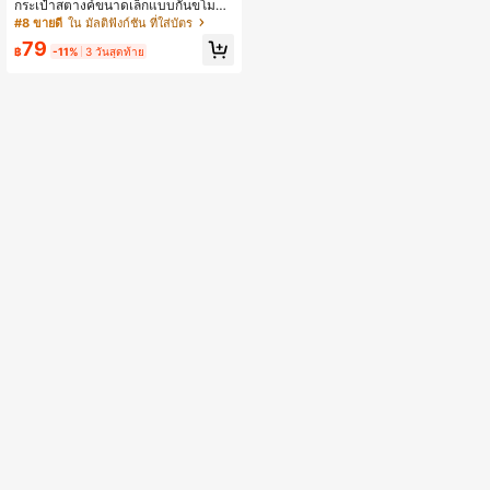
กระเป๋าสตางค์ขนาดเล็กแบบกันขโมย
ทำจากอะลูมิเนียมอัลลอย สำหรับของข
#8 ขายดี
ใน มัลติฟังก์ชัน ที่ใส่บัตร
วัญวันเกิด วันวาเลนไทน์ วันพ่อ กระเป๋า
79
สตางค์เดินทางขนาดเล็กกันสัญญาณอา
฿
-11%
3 วันสุดท้าย
ร์เอฟไอดี สำหรับบุรุษและสตรี