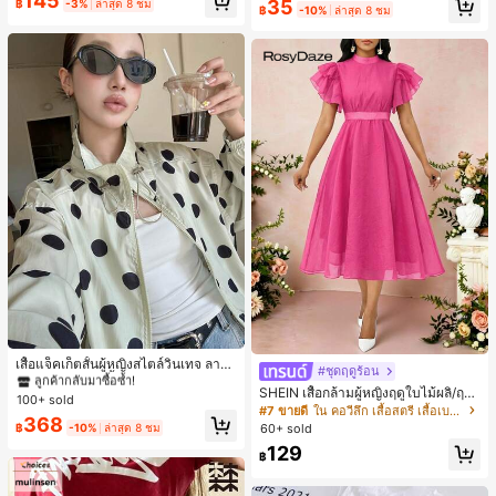
145
ลูกค้ากลับมาซื้อซ้ำ!
35
฿
-3%
ล่าสุด 8 ชม
ดินทาง งานแต่งงาน ปาร์ตี้ วันเกิด ของ
฿
-10%
ล่าสุด 8 ชม
เกือบหมดแล้ว!
ขวัญคริสต์มาส 2026
#1 ขายดี
ใน กระเป๋า เสื้อคลุมลำลอง
ลูกค้ากลับมาซื้อซ้ำ!
#1 ขายดี
#1 ขายดี
ใน กระเป๋า เสื้อคลุมลำลอง
ใน กระเป๋า เสื้อคลุมลำลอง
เสื้อแจ็คเก็ตสั้นผู้หญิงสไตล์วินเทจ ลายจุ
#ชุดฤดูร้อน
ดขนาดใหญ่ คอตั้ง เอวเข้ารูป แขนพอง
ลูกค้ากลับมาซื้อซ้ำ!
ลูกค้ากลับมาซื้อซ้ำ!
SHEIN เสื้อกล้ามผู้หญิงฤดูใบไม้ผลิ/ฤดูร้
ทรงหลวม แฟชั่นอเนกประสงค์ สำหรับใ
100+ sold
#1 ขายดี
ใน กระเป๋า เสื้อคลุมลำลอง
อน ใหม่ สไตล์มินิมอลลำลองหรูหรา สีบ
ส่ประจำวันและไปเที่ยวพักผ่อน
#7 ขายดี
ใน คอวีลึก เสื้อสตรี เสื้อเบลาส์ & Tee
ลูกค้ากลับมาซื้อซ้ำ!
368
ล็อก ลายจุด คอวี แพตช์เวิร์ก ชายระบา
60+ sold
฿
-10%
ล่าสุด 8 ชม
ย แขนกุด ทรงเข้ารูป อเนกประสงค์, เสื้อ
129
ผู้หญิงฤดูใบไม้ผลิ/ฤดูร้อน, เสื้อหรูหราผู้
฿
หญิง, เสื้อเที่ยวพักผ่อนผู้หญิง