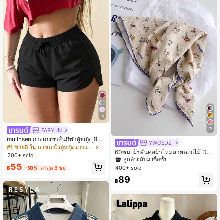
5
23
FARYUN
mulinsen กางเกงขาสั้นกีฬาผู้หญิง ดีไซ
YWGSDZ
#1 ขายดี
ใน ดอกไม้ ผ้าพันคอและผ้าพันคอผู้หญิง
น์ปลายเปิด เอวยืดหยุ่น กางเกงขาสั้น
#1 ขายดี
ใน กางเกงในผู้หญิงแบบแอคทีฟ
ลูกค้ากลับมาซื้อซ้ำ!
60ซม. ผ้าพันคอผ้าไหมลายดอกไม้ Dit
ลำลองกีฬาฤดูร้อน ความยาว 3/4
200+ sold
sy สีเบจ, เครื่องประดับใหม่สำหรับผู้หญิ
#1 ขายดี
#1 ขายดี
ใน ดอกไม้ ผ้าพันคอและผ้าพันคอผู้หญิง
ใน ดอกไม้ ผ้าพันคอและผ้าพันคอผู้หญิง
55
งฤดูใบไม้ผลิ/ฤดูใบไม้ร่วง, ผ้าพันคอผืน
400+ sold
฿
-50%
ล่าสุด 8 ชม
ลูกค้ากลับมาซื้อซ้ำ!
ลูกค้ากลับมาซื้อซ้ำ!
บางอเนกประสงค์หรูหรา
#1 ขายดี
ใน ดอกไม้ ผ้าพันคอและผ้าพันคอผู้หญิง
89
฿
ลูกค้ากลับมาซื้อซ้ำ!