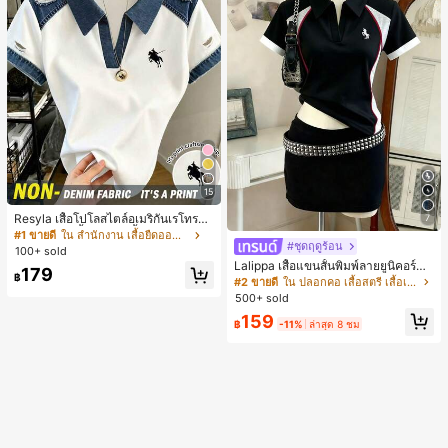
15
Resyla เสื้อโปโลสไตล์อเมริกันเรโทรสำ
7
หรับผู้หญิง, เสื้อยืดแขนสั้นสำหรับผู้หญิ
#1 ขายดี
ใน สำนักงาน เสื้อยืดออฟฟิศ
#ชุดฤดูร้อน
ง, ลายม้า, สไตล์ Y2K, เสื้อโปโลแขนสั้น
100+ sold
แบบคัลเลอร์บล็อกสำหรับผู้หญิง
Lalippa เสื้อแขนสั้นพิมพ์ลายยูนิคอร์นล
179
฿
ายทางสีตัดกันสำหรับผู้หญิง สไตล์วิทย
#2 ขายดี
ใน ปลอกคอ เสื้อสตรี เสื้อเบลาส์ & Tee
าลัย
500+ sold
159
฿
-11%
ล่าสุด 8 ชม