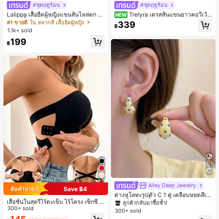
#ชุดฤดูร้อน
#ชุดฤดูร้อน
Lalippa เสื้อยืดผู้หญิงแขนสั้นไหล่ตก ค
Trelyra เดรสสั้นแขนยาวคอวีเว้า
NEW
อวีปกเสื้อ ลายพิมพ์ดิจิทัลลายทาง สไตล์
สีพื้นสำหรับผู้หญิง
#1 ขายดี
ใน หลากสี เสื้อยืดผู้หญิง
339
฿
สปอร์ตแฟชั่นมินิมอล ของขวัญสำหรับเ
1.1k+ sold
พื่อน
199
฿
#1 ขายดี
ใน โบโฮ ต่างหูผู้หญิง
ลูกค้ากลับมาซื้อซ้ำ!
Alley Deep Jewelry
Save ฿4
เกือบหมดแล้ว!
#1 ขายดี
#1 ขายดี
ใน โบโฮ ต่างหูผู้หญิง
ใน โบโฮ ต่างหูผู้หญิง
ต่างหูโลหะรูปตัว C 1 คู่ เคลือบหยดสีเห
เสื้อชั้นในสตรีไร้ตะเข็บ ไร้โครง เซ็กซี่ ด้
ลือง ลายจุดสีน้ำเงิน สไตล์ยุโรปและอเม
ลูกค้ากลับมาซื้อซ้ำ!
ลูกค้ากลับมาซื้อซ้ำ!
านข้างไม่ลื่น แผ่นรองถอดได้ ลายไขว้ห
300+ sold
ริกัน แฟชั่นส่วนตัว หวานและสง่างาม
300+ sold
เกือบหมดแล้ว!
เกือบหมดแล้ว!
#1 ขายดี
ใน โบโฮ ต่างหูผู้หญิง
ลัง ไร้สาย สบายตลอดวัน
สำหรับผู้หญิงและเด็กหญิง สำหรับการเ