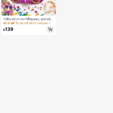
12ชิ้น หน้ากากปาร์ตี้ชุบทอง, อุปกรณ์เส
ริมงานแต่ง, หน้ากากเครื่องแต่งกายบอ
#3 ขายดี
ใน หลากสี หน้ากากตกแต่ง
ลมาสคาเรด, สีสุ่ม
139
฿