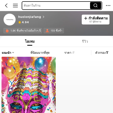
ค้นหาในร้าน
huolonjiafang
กำลังติดตาม
67 ผู้ติดตาม
4.94
1.8K ชิ้นที่ขายไปเมื่อเร็วๆ นี้
155 ซื้อซ้ำ
ไอเทม
รีวิว
แนะนำ
ที่นิยมมากที่สุด
ราคา
ตัวกรอง