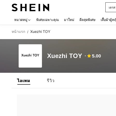
เดรส
Use up 
หมวดหมู่
พิเศษเฉพาะคุณ
มาใหม่
ดีลสุดพิเศษ
เสื้อผ้าผู้ห
หน้าแรก
Xuezhi TOY
/
Xuezhi TOY
5.00
ไอเทม
รีวิว