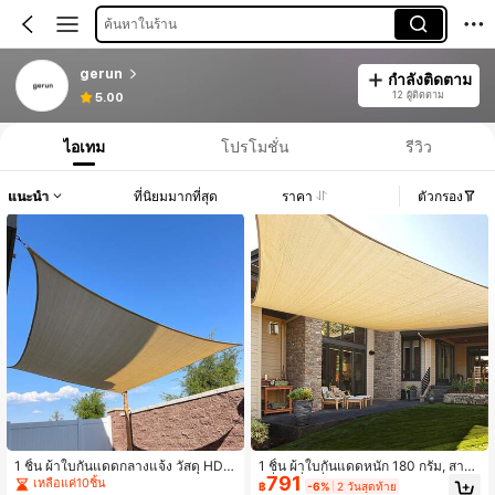
ค้นหาในร้าน
gerun
กำลังติดตาม
12 ผู้ติดตาม
5.00
ไอเทม
โปรโมชั่น
รีวิว
แนะนำ
ที่นิยมมากที่สุด
ราคา
ตัวกรอง
1 ชิ้น ผ้าใบกันแดดกลางแจ้ง วัสดุ HDP
1 ชิ้น ผ้าใบกันแดดหนัก 180 กรัม, สามเ
791
E หนา 180 กรัม/ตารางเมตร ห่วง D สแ
หลี่ยม/สี่เหลี่ยม สีทราย กันแดดกลางแจ้
เหลือแค่10ชิ้น
฿
-6%
2 วันสุดท้าย