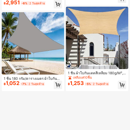
ตนเลส กันลม ป้องกันรังสี UV 95% ทนต่
ง, วัสดุ HDPE, กันลม, ป้องกันรังสี UV, พ
2,951
฿
-6%
2 วันสุดท้าย
อการสึกหรอ ทนต่อการฉีกขาด โครงสร้
ร้อมห่วง D-Rings สแตนเลส, ติดตั้งง่า
างมั่นคง เหมาะสำหรับร่มเงาพืช/ร่มเงา
ย, ผ้าใบชายหาด/ผ้าใบสระว่ายน้ำ/ผ้าใ
รถ/ร่มเงาระเบียง รวมเชือกแบบสุ่ม
บรถ
1 ชิ้น ผ้าใบกันแดดสี่เหลี่ยม 180g/M², วั
สดุ HDPE หนาแน่นสูง, ห่วง D-Rings ส
เหลือแค่10ชิ้น
1 ชิ้น 180 กรัม/ตารางเมตร ผ้าใบกันแด
แตนเลสทนทาน, ป้องกันรังสี UV 95% แ
1,052
1,253
ดสี่เหลี่ยมสีเทาสำหรับกลางแจ้ง วัสดุ H
฿
-7%
2 วันสุดท้าย
฿
-5%
2 วันสุดท้าย
ละระบายความร้อน, เหมาะสำหรับลาน/
DPE เหมาะสำหรับลานบ้าน/สระว่ายน้
ระเบียง/ชายหาด, ใช้ได้ทุกฤดู, ป้องกันก
ำ/ชายหาด ป้องกันแสงแดด ขอบเย็บพร้
ารเสื่อมสภาพ
อมตาไก่ กันลมและรังสี UV ทนทาน ห่ว
ง D-Ring ป้องกันการเสื่อมสภาพ