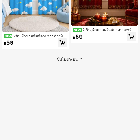
2 ชิ้น, ผ้าม่านคริสต์มาสนกคาร์ดิ
NEW
นัล, ผ้าม่านแบบใส่แท่ง, ผ้าโพลีเอสเตอ
59
2ชิ้น ผ้าม่านพิมพ์ลายว่าวท้องฟ้า
NEW
฿
ร์, พิมพ์ดอกพอยน์เซตเทียและเบอร์รี่, สีแ
สีน้ำเงินเมฆขาว, ผ้าโพลีเอสเตอร์แบบช่
59
ดงเบอร์กันดีสไตล์ยุโรปวินเทจ, ผ้าม่าน
฿
องใส่แท่ง, พิมพ์ลายว่าวสีสันสดใสท้องฟ้
หน้าต่างบ้าน, ตกแต่งบ้านคริสต์มาส
าสีน้ำเงินเมฆขาวทั่วทั้งผืน, สไตล์เรียบง่
ายสดชื่น, ซักด้วยเครื่องซักผ้าได้, สำหรั
บห้องนอน ห้องนั่งเล่น ห้องครัว ตกแต่ง
ขึ้นไปข้างบน
หน้าต่างบ้าน