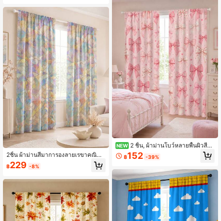
นั่งเล่น การตกแต่งหน้าต่างที่หรูหรา เฟ
แสงสไตล์วาบิซาบิสำหรับห้องนั่งเล่นแล
อร์นิเจอร์ภายใน
ะห้องนอน, สิ่งทอในบ้านสีกลาง
2 ชิ้น, ผ้าม่านโบว์หลายพื้นผิวสีช
NEW
มพู, ช่องใส่แท่งโพลีเอสเตอร์, พิมพ์ลาย
152
2ชิ้น ผ้าม่านสีมาการองลายเรขาคณิตป
฿
-39%
ตารางลายจุดซาติน, ตกแต่งหัวใจฟอย
ะติดปะต่อ, ผ้าม่านโปร่งแสงลายกลีบดอ
229
ล์ทอง, ตกแต่งห้องนอน ห้องนั่งเล่น ห้อง
฿
-8%
กไม้แบบนามธรรมสมัยใหม่, สไตล์นอร์
ครัวแบบโรแมนติก
ดิก ห้องนอน ห้องนั่งเล่น ระเบียง ผ้าสิ่งท
อในบ้าน