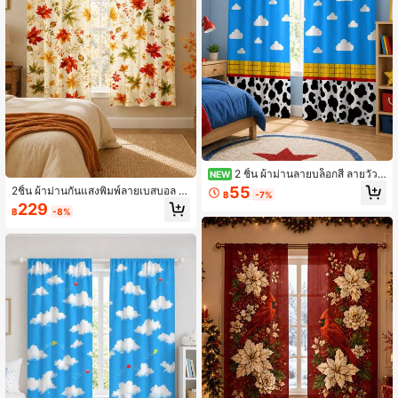
2 ชิ้น ผ้าม่านลายบล็อกสี ลายวัวแ
NEW
ละเมฆ แบบมีช่องใส่แท่ง ผ้าโพลีเอสเตอ
55
2ชิ้น ผ้าม่านกันแสงพิมพ์ลายเบสบอล &
฿
-7%
ร์ พิมพ์แบบอเมริกันสไตล์ ผ้าม่านแฟชั่น
โดนัท, ช่องใส่แท่ง, วัสดุโพลีเอสเตอร์สีช
229
สำหรับห้องนั่งเล่น ห้องนอน และบ้าน
฿
-8%
มพู & สีน้ำเงิน, สไตล์กีฬา & ขนมหวาน,
ตกแต่งบ้าน Ins, ตกแต่งห้องนอนเด็กชา
ย, ตกแต่งหน้าต่างงานวันเกิด, เฟอร์นิเจ
อร์นุ่มในร่ม