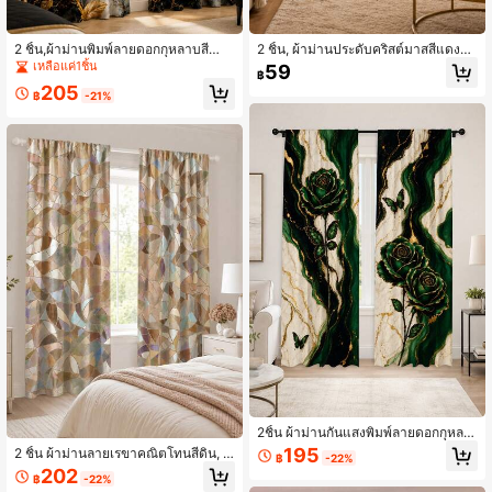
2 ชิ้น,ผ้าม่านพิมพ์ลายดอกกุหลาบสีดำท
2 ชิ้น, ผ้าม่านประดับคริสต์มาสสีแดงทอ
อง,แผงม่านกันแสงลายหินอ่อนแบบใส่แ
ง, ผ้าม่านแบบมีช่องใส่แท่ง, ผ้าโพลีเอสเ
เหลือแค่1ชิ้น
59
฿
ท่ง,ตกแต่งผีเสื้อสีทอง,ตกแต่งบ้านหรูหร
ตอร์, พิมพ์ลายกิ่งสนและโบว์วันหยุด, ดีไ
205
า,ห้องนั่งเล่นสมัยใหม่,ห้องนอนตกแต่งอ
ซน์เรียบหรูสีครีม, ผ้าม่านหน้าต่างบ้าน,
฿
-21%
ย่างสง่างาม,สายผูกม่าน,เครื่องใช้ในบ้า
ตกแต่งบ้านคริสต์มาส
นแบบนุ่ม
2ชิ้น ผ้าม่านกันแสงพิมพ์ลายดอกกุหลา
บหยก สไตล์กระเป๋าแท่ง วัสดุโพลีเอสเต
195
2 ชิ้น ผ้าม่านลายเรขาคณิตโทนสีดิน, ผ้
฿
-22%
อร์ลายหินอ่อน สไตล์วินเทจหรูหรา ตกแ
าม่านกันแสงพิมพ์ลายใบไม้แบบนามธร
202
ต่งบ้าน Ins เหมาะสำหรับห้องนอน ห้อง
฿
-22%
รมสไตล์ฟาร์มเฮาส์สมัยใหม่, ผ้าม่านกัน