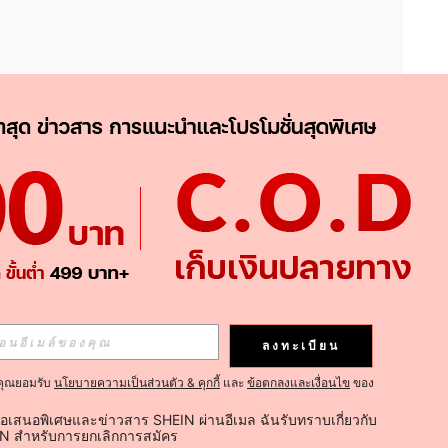
APP
ติดตามเลย
ลงทะเบียน
คุณยอมรับ
นโยบายความเป็นส่วนตัว & คุกกี้
และ
ข้อตกลงและเงื่อนไข
ของ
ติดตาม
้อเสนอพิเศษและข่าวสาร SHEIN ผ่านอีเมล ฉันรับทราบเกี่ยวกับ
IN สำหรับการยกเลิกการสมัคร
ติดตามเลย