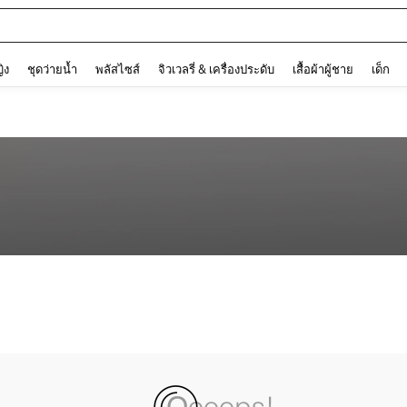
and down arrow keys to navigate search การค้นหาล่าสุด and ค้นหา. Press Enter to
ญิง
ชุดว่ายน้ำ
พลัสไซส์
จิวเวลรี่ & เครื่องประดับ
เสื้อผ้าผู้ชาย
เด็ก