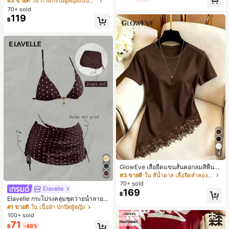
#3 ขายดี
ใน กางเกงในผู้หญิงแบบแอคทีฟ
สั้นกีฬา 2-In-1 สำหรับวิ่ง ฟิตเนส และก
ห์นุ่มและเป็นมิตรต่อผิว เหมาะสำหรับผู้
70+ sold
ารฝึกซ้อมกีฬาในฤดูร้อน
หญิงและเด็กผู้หญิง เหมาะสำหรับฤดูใบ
119
฿
ไม้ร่วงและฤดูหนาว
4
GlowEve เสื้อยืดแขนสั้นคอกลมสีพื้นลำ
ลองอเนกประสงค์สำหรับผู้หญิง
#3 ขายดี
ใน สีน้ำตาล เสื้อยืดลำลองพื้นฐาน
70+ sold
Elavelle
169
฿
Elavelle กระโปรงคลุมชุดว่ายน้ำลายจุ
ดสำหรับผู้หญิง, กระโปรงคลุมชุดว่าย
#1 ขายดี
ใน เนื้อผ้า ปกปิดผู้หญิง
น้ำสีน้ำตาลสำหรับเทศกาลฤดูใบไม้ผลิ/
100+ sold
ฤดูร้อน
71
฿
-49%