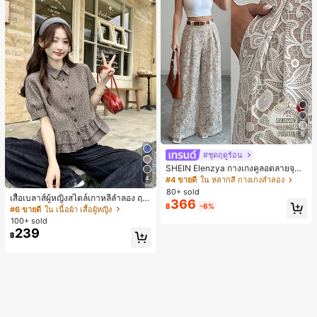
5
#ชุดฤดูร้อน
SHEIN Elenzya กางเกงคูลอตลายจุดเ
อวสูงแบบใหม่สำหรับฤดูใบไม้ผลิ/ฤดูร้อ
4
#4 ขายดี
ใน หลากสี กางเกงลำลอง
น, สไตล์หรูหราเหมาะสำหรับใส่ในชีวิต
80+ sold
เสื้อเบลาส์ผู้หญิงสไตล์เกาหลีลำลอง ฤดู
ประจำวันและทำงาน, ให้ความรู้สึกวินเ
366
฿
-6%
ใบไม้ผลิ/ฤดูร้อนใหม่ ชายระบาย ชิคแล
ทจสำหรับฤดูรับปริญญา, เทศกาลดนตร
#6 ขายดี
ใน เนื้อผ้า เสื้อผู้หญิง
ะหรูหรา
ี, การแข่งม้าดาร์บี้, วันประกาศอิสรภาพ
100+ sold
239
฿