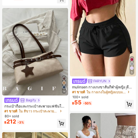
5
FARYUN
mulinsen กางเกงขาสั้นกีฬาผู้หญิง ดีไซ
น์ปลายเปิด เอวยืดหยุ่น กางเกงขาสั้น
14
#1 ขายดี
ใน กางเกงในผู้หญิงแบบแอคทีฟ
ลำลองกีฬาฤดูร้อน ความยาว 3/4
100+ sold
Bagify
55
฿
-50%
กระเป๋าถือและกระเป๋าสะพายแฟชั่นให
ม่ ตกแต่งด้วยเข็มขัด เหมาะสำหรับงาน
#1 ขายดี
ใน สีขาว กระเป๋าสะพายผู้หญิง
ปาร์ตี้ การรวมตัว การออกไปข้างนอก ก
80+ sold
ารท่องเที่ยว การช้อปปิ้ง และการใช้งาน
212
฿
-3%
ประจำวัน สามารถเก็บเหรียญ โทรศัพท์
เหมาะสำหรับกระเป๋าทำงานของพนักง
านออฟฟิศ นักศึกษามหาวิทยาลัย และ
พนักงานออฟฟิศ กระเป๋าผู้หญิงที่หรูหรา