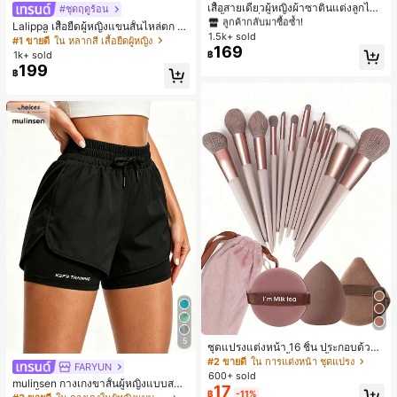
เสื้อสายเดี่ยวผู้หญิงผ้าซาตินแต่งลูกไม้
ลูกค้ากลับมาซื้อซ้ำ!
ลูกค้ากลับมาซื้อซ้ำ!
#ชุดฤดูร้อน
- เสื้อสายเดี่ยวฤดูร้อนสีคากีมีรอยผ่าด้า
#1 ขายดี
ใน สีกากี เสื้อสตรี เสื้อเบลาส์ & Tee
Lalippa เสื้อยืดผู้หญิงแขนสั้นไหล่ตก ค
นข้างที่น่าดึงดูดแบบสบายๆ
1.5k+ sold
อวีปกเสื้อ ลายพิมพ์ดิจิทัลลายทาง สไตล์
ลูกค้ากลับมาซื้อซ้ำ!
#1 ขายดี
ใน หลากสี เสื้อยืดผู้หญิง
169
สปอร์ตแฟชั่นมินิมอล ของขวัญสำหรับเ
1k+ sold
฿
พื่อน
199
฿
5
ชุดแปรงแต่งหน้า 16 ชิ้น ประกอบด้วยแ
ปรงแต่งหน้า 13 ชิ้น, ฟองน้ำแต่งหน้ารู
#2 ขายดี
ใน การแต่งหน้า ชุดแปรง
FARYUN
ปหยดน้ำ 1 ชิ้น, แปรงแป้งรองพื้นกลม 1
600+ sold
mulinsen กางเกงขาสั้นผู้หญิงแบบสบา
ชิ้น และฟองน้ำแต่งหน้ารูปสามเหลี่ยม
17
฿
-11%
ยๆ สีพื้น หลวม อเนกประสงค์ กางเกงขา
1 ชิ้น - ชุดคลาสสิก ทำจากขนสังเคราะ