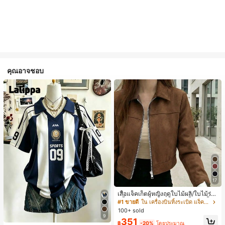
คุณอาจชอบ
17
เสื้อแจ็คเก็ตผู้หญิงฤดูใบไม้ผลิ/ใบไม้ร่วง
สีพื้น หนังเทียม สไตล์ปกคอเสื้อ ซิปขึ้น
#1 ขายดี
ใน เครื่องบินทิ้งระเบิด แจ็คเก็ตผู้หญิง
แขนยาว สไตล์ลำลอง วิทยาลัย สนามบิ
100+ sold
น เสื้อนอก สีน้ำตาล สไตล์สบายๆ ฤดูใบ
9
351
ไม้ร่วง
฿
-20%
โดยประมาณ