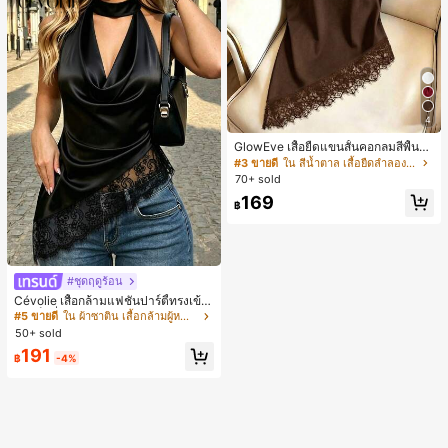
4
GlowEve เสื้อยืดแขนสั้นคอกลมสีพื้นลำ
ลองอเนกประสงค์สำหรับผู้หญิง
#3 ขายดี
ใน สีน้ำตาล เสื้อยืดลำลองพื้นฐาน
70+ sold
169
฿
#ชุดฤดูร้อน
Cévolie เสื้อกล้ามแฟชั่นปาร์ตี้ทรงเข้า
รูป เซ็กซี่ คอเดรป คอคาวล์ จับย่น แต่ง
#5 ขายดี
ใน ผ้าซาติน เสื้อกล้ามผู้หญิง & Camis
ลูกไม้ ดีไซน์ต่อผ้า เปิดหลัง แขนกุด
50+ sold
191
฿
-4%