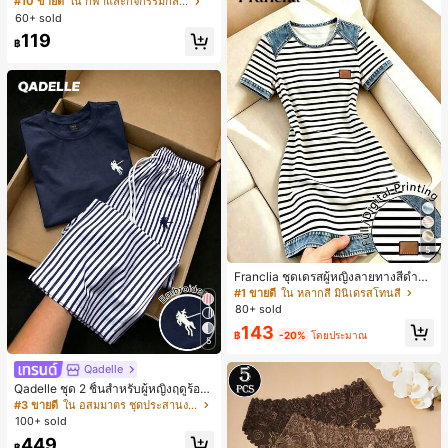
#10 ขายดี
ใน กีฬาและกิจกรรมกลางแจ้ง
สั้นกีฬา 2-In-1 สำหรับวิ่ง ฟิตเนส และก
60+ sold
ารฝึกซ้อมกีฬาในฤดูร้อน
119
฿
5
Franclia ชุดเดรสผู้หญิงลายทางสีดำขา
วแบบแพตช์เวิร์กเอฟเฟกต์เดนิม สำหรั
#1 ขายดี
ใน หลากสี มินิเดรสโทนสี
บฤดูร้อน รุ่นใหม่ พิมพ์ดิจิทัลลายทางแบ
80+ sold
บไม่เดนิม ดีไซน์นิช แขนสั้น
143
฿
-20%
โดยประมาณ
5
Qadelle
Qadelle ชุด 2 ชิ้นสำหรับผู้หญิงฤดูร้อน
แบบสบายๆ สำหรับใส่ทุกวัน, กางเกงขา
#3 ขายดี
ใน อสมมาตร ชุดประสานงานสตรี
ยาวลายทางสีน้ำเงินเข้มและสีขาว, เสื้อ
100+ sold
ยืดแขนสั้นคอกลมปักลายรัดรูป
449
฿