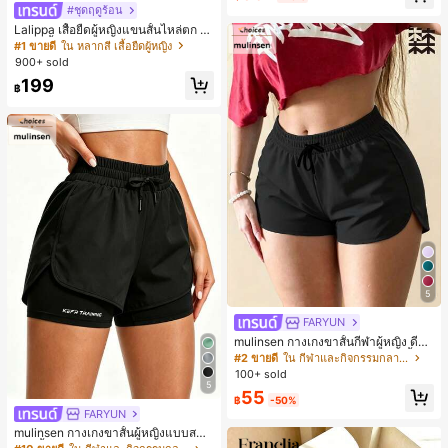
#ชุดฤดูร้อน
Lalippa เสื้อยืดผู้หญิงแขนสั้นไหล่ตก ค
อวีปกเสื้อ ลายพิมพ์ดิจิทัลลายทาง สไตล์
#1 ขายดี
ใน หลากสี เสื้อยืดผู้หญิง
สปอร์ตแฟชั่นมินิมอล ของขวัญสำหรับเ
900+ sold
พื่อน
199
฿
5
FARYUN
mulinsen กางเกงขาสั้นกีฬาผู้หญิง ดีไซ
น์ปลายเปิด เอวยืดหยุ่น กางเกงขาสั้น
#2 ขายดี
ใน กีฬาและกิจกรรมกลางแจ้ง
ลำลองกีฬาฤดูร้อน ความยาว 3/4
100+ sold
5
55
฿
-50%
FARYUN
mulinsen กางเกงขาสั้นผู้หญิงแบบสบา
ยๆ สีพื้น หลวม อเนกประสงค์ กางเกงขา