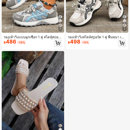
7
7
รองเท้าวิ่งแบบผูกเชือก 1 คู่ สไตล์สปอร์
รองเท้าวิ่งสไตล์สปอร์ต 1 คู่ พื้นหนา เพิ่ม
486
498
ต พื้นหนา เสริมความสูงด้านใน พื้นนุ่ม
ความสูงด้านใน พื้นนุ่ม มีแอร์คูชั่น แบบ
฿
-13%
฿
-11%
พร้อมแอร์คุชชั่น รองเท้ากีฬาแคชชวล
ผูกเชือก ลำลอง ทรงชังกี้
ทรงชังกี้สนีกเกอร์