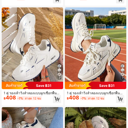
ศได้ พื้นหนา นุ่ม พื้นหนาแบบชังกี้ ลำล
ไตล์เรโทรอเมริกัน รุ่นใหม่ ใส่ได้ทุกฤดู ร
องกีฬา สำหรับฤดูร้อน รุ่นใหม่
องเท้าลำลอง รองเท้าบอร์ด รองเท้าเทร
นนิ่ง พื้นแบน
7
7
Save ฿31
Save ฿31
1 คู่ รองเท้าวิ่งลำลองแบบผูกเชือกพื้นห
1 คู่ รองเท้าวิ่งลำลองแบบผูกเชือกพื้นห
408
408
นาเสริมส้นระบายอากาศได้ดีสำหรับเล่
นาเสริมเบาะลมระบายอากาศ สไตล์สป
฿
-7%
ล่าสุด 12 ชม
฿
-7%
ล่าสุด 12 ชม
นกีฬา, รองเท้าผ้าใบ
อร์ต, รองเท้าผ้าใบ