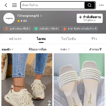
ค้นหาในร้าน
TZtongtong13
กำลังติดตาม
515 ผู้ติดตาม
4.92
ลูกค้ากลับมาซื้อซ้ำ!
ก่อตั้งเมื่อ 1 ปีที่แล้ว
8.3K ชิ้นที่ขายไปเมื่อเร็วๆ นี้
หน้าแรก
ไอเทม
โปรโมชั่น
รีวิว
แนะนำ
ที่นิยมมากที่สุด
ราคา
ตัวกรอง