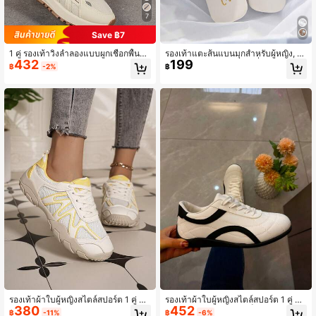
7
Save ฿7
1 คู่ รองเท้าวิ่งลำลองแบบผูกเชือกพื้นห
รองเท้าแตะส้นแบนมุกสำหรับผู้หญิง, รอ
432
199
นาเสริมส้นระบายอากาศได้ดีสำหรับเล่
งเท้าแตะส้นแบนปลายเหลี่ยมแบบสวม
฿
-2%
฿
นกีฬา, รองเท้าผ้าใบ
ง่าย สำหรับชายหาด
รองเท้าผ้าใบผู้หญิงสไตล์สปอร์ต 1 คู่ สำ
รองเท้าผ้าใบผู้หญิงสไตล์สปอร์ต 1 คู่ แบ
380
452
หรับฝึกซ้อม ผ้าตาข่ายบางระบายอากา
บผูกเชือก ลายคัลเลอร์บล็อกสีดำ-ขาว ส
฿
-11%
฿
-6%