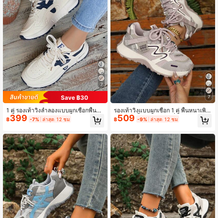
7
Save ฿30
7
1 คู่ รองเท้าวิ่งลำลองแบบผูกเชือกพื้นห
รองเท้าวิ่งแบบผูกเชือก 1 คู่ พื้นหนาเพิ่ม
399
509
นาเสริมเบาะลมระบายอากาศ สไตล์สป
ความสูง พื้นนุ่ม มีแอร์คูชั่น สไตล์สปอร์
฿
-7%
ล่าสุด 12 ชม
฿
-9%
ล่าสุด 12 ชม
อร์ต, รองเท้าผ้าใบ
ต ลำลอง แบบชังกี้