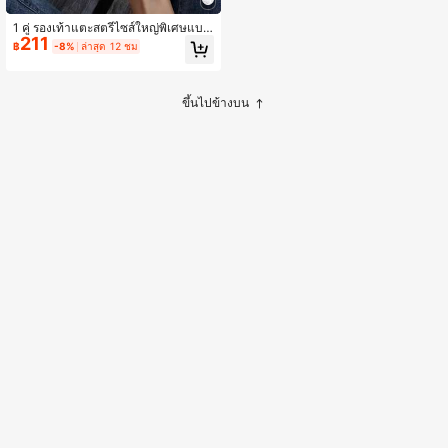
1 คู่ รองเท้าแตะสตรีไซส์ใหญ่พิเศษแบบ
211
สวม สไตล์สปอร์ต สำหรับชายหาด รองเ
฿
-8%
ล่าสุด 12 ชม
ท้าแตะลำลองอเนกประสงค์แบบแบน
สำหรับฤดูร้อน
ขึ้นไปข้างบน