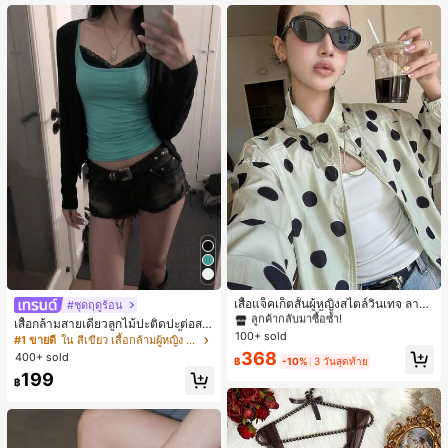
เกือบหมดแล้ว!
#1 ขายดี
ใน กระเป๋า เสื้อคลุมลำลอง
ลูกค้ากลับมาซื้อซ้ำ!
เสื้อแจ็คเก็ตสั้นผู้หญิงสไตล์วินเทจ ลายจุ
#ชุดฤดูร้อน
ดขนาดใหญ่ คอตั้ง เอวเข้ารูป แขนพอง
#1 ขายดี
#1 ขายดี
ใน กระเป๋า เสื้อคลุมลำลอง
ใน กระเป๋า เสื้อคลุมลำลอง
เสื้อกล้ามสายเดี่ยวลูกไม้ปะติดปะต่อสไ
ทรงหลวม แฟชั่นอเนกประสงค์ สำหรับใ
100+ sold
ลูกค้ากลับมาซื้อซ้ำ!
ลูกค้ากลับมาซื้อซ้ำ!
ตล์เกาหลี, สุนทรียศาสตร์ Y2K, เสื้อผ้าส
#1 ขายดี
ใน สีเขียว เสื้อกล้ามผู้หญิง & Camis
ส่ประจำวันและไปเที่ยวพักผ่อน
ตรีทแวร์ลำลองฤดูร้อน
#1 ขายดี
ใน กระเป๋า เสื้อคลุมลำลอง
368
400+ sold
฿
-10%
3 วันสุดท้าย
ลูกค้ากลับมาซื้อซ้ำ!
199
฿