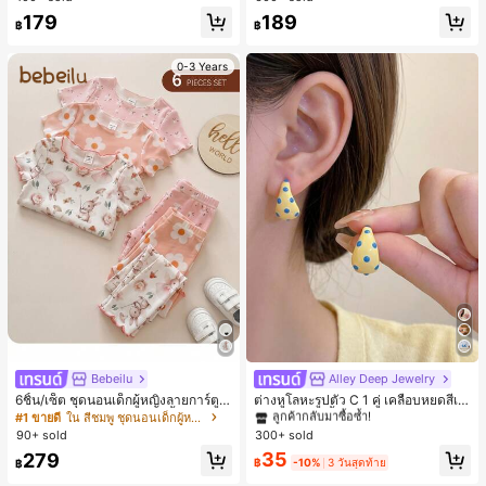
179
189
฿
฿
0-3 Years
Bebeilu
Alley Deep Jewelry
#1 ขายดี
ใน โบโฮ ต่างหูผู้หญิง
ลูกค้ากลับมาซื้อซ้ำ!
6ชิ้น/เซ็ต ชุดนอนเด็กผู้หญิงลายการ์ตูน
ต่างหูโลหะรูปตัว C 1 คู่ เคลือบหยดสีเห
หมีและดอกไม้ คอกลม แขนสั้น กางเกง
ลือง ลายจุดสีน้ำเงิน สไตล์ยุโรปและอเม
เกือบหมดแล้ว!
#1 ขายดี
ใน สีชมพู ชุดนอนเด็กผู้หญิง
#1 ขายดี
#1 ขายดี
ใน โบโฮ ต่างหูผู้หญิง
ใน โบโฮ ต่างหูผู้หญิง
ขาสั้น ขอบระบาย สวมใส่สบาย
ริกัน แฟชั่นส่วนตัว หวานและสง่างาม
90+ sold
300+ sold
ลูกค้ากลับมาซื้อซ้ำ!
ลูกค้ากลับมาซื้อซ้ำ!
สำหรับผู้หญิงและเด็กหญิง สำหรับการเ
เกือบหมดแล้ว!
เกือบหมดแล้ว!
#1 ขายดี
ใน โบโฮ ต่างหูผู้หญิง
35
279
ดินทาง งานแต่งงาน ปาร์ตี้ วันเกิด ของ
฿
-10%
3 วันสุดท้าย
฿
ลูกค้ากลับมาซื้อซ้ำ!
ขวัญคริสต์มาส 2026