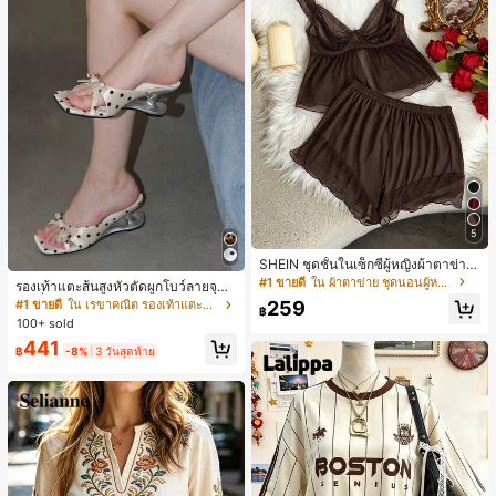
5
SHEIN ชุดชั้นในเซ็กซี่ผู้หญิงผ้าตาข่าย
มีโครงคัพบาง
#1 ขายดี
ใน ผ้าตาข่าย ชุดนอนผู้หญิง
รองเท้าแตะส้นสูงหัวตัดผูกโบว์ลายจุดส
ายเดี่ยวส้นไม่สมมาตรสำหรับผู้หญิง, รอ
259
#1 ขายดี
ใน เรขาคณิต รองเท้าแตะส้นสูงผู้หญิง
฿
งเท้าแตะส้นสูงหนังเทียมสีขาวหรูหรา
100+ sold
สำหรับฤดูร้อน
441
฿
-8%
3 วันสุดท้าย