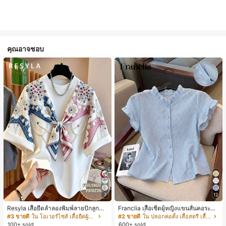
คุณอาจชอบ
7
12
Resyla เสื้อยืดลำลองพิมพ์ลายปักลูกปัด
Franclia เสื้อเชิ้ตผู้หญิงแขนสั้นคอระบา
รูปโบว์ขนาดใหญ่สำหรับผู้หญิง
ยกระดุมเดี่ยวลายทาง
#3 ขายดี
ใน โอเวอร์ไซส์ เสื้อยืดผู้หญิง
#2 ขายดี
ใน ปลอกคอตั้ง เสื้อสตรี เสื้อเบลาส์ & Tee
100+ sold
600+ sold