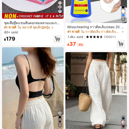
8
6
ชุดเสื้อยืดแขนสั้นคอกลมหลวมและกาง
เกงขาสั้นไบค์เกอร์รัดรูปสำหรับเด็กผู้ห
Misscheering กาวติดเล็บปลอม 20 กรั
#1 ขายดี
ใน หลากสี ชุดเด็กผู้หญิง
ญิง สไตล์มินิมอล เหมาะสำหรับฤดูใบไ
ม แรงยึดสูง เจลสติกเกอร์เล็บนุ่ม แห้งเร็
#1 ขายดี
ใน กาวติดเล็บ กาวติดเล็บและสารยึดติด
60+ sold
ม้ผลิและฤดูร้อน
ว เหมาะสำหรับผู้เริ่มต้นทำเล็บ ติดทนน
1.4k+ sold
(1000+)
179
าน
฿
37
฿
-5%
4