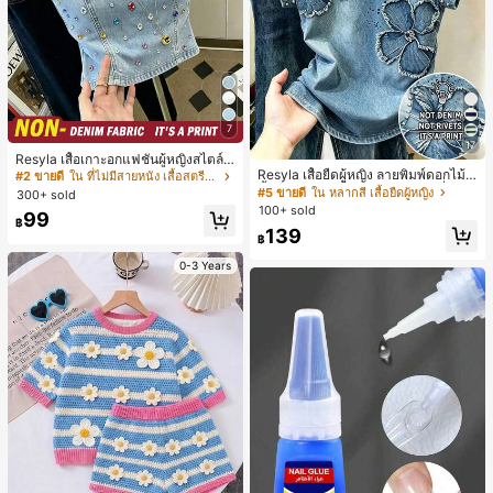
7
17
Resyla เสื้อเกาะอกแฟชั่นผู้หญิงสไตล์ซั
มเมอร์อเนกประสงค์ลายเดนิม แนะนำ
Resyla เสื้อยืดผู้หญิง ลายพิมพ์ดอกไม้สี
#2 ขายดี
ใน ที่ไม่มีสายหนัง เสื้อสตรี เสื้อเบลาส์ & Tee
สำหรับงานหนัก ขายดี ตกแต่งเพชรสีสั
น้ำเงินวินเทจ เสื้อสำหรับออกไปเที่ยวฤ
#5 ขายดี
ใน หลากสี เสื้อยืดผู้หญิง
300+ sold
นสดใสพิมพ์ลาย เหมาะสำหรับใส่ประ
ดูร้อน ดีไซน์กราฟิก สบายๆ อเนกประสง
100+ sold
99
จำวัน
ค์ สวมใส่ประจำวัน กลางแจ้ง ช้อปปิ้ง ท่
฿
139
องเที่ยวกลางแจ้ง
฿
0-3 Years