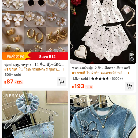
Save ฿12
ชุดต่างหูมุกหรูหรา 14 ชิ้น, ดีไซน์มินิมอ
ชุดนอนผู้หญิง 2 ชิ้น เสื้อสายเดี่ยวคอวีลู
ลใหม่ที่เป็นเอกลักษณ์ ต่างหูที่สง่างาม
#1 ขายดี
ใน โลหะผสมสังกะสี ชุดต่างหูผู้หญิง
กไม้ พร้อมกางเกงขาสั้นแต่งลูกไม้ แต่ง
สำหรับผู้หญิง, ของขวัญสำหรับเธอ
#1 ขายดี
ใน ผ้าถัก ชุดเลานจ์สำหรับผู้หญิง
600+ sold
โบว์ที่เอว ชุดลำลองผู้หญิงนุ่มสบายน่ารั
1.1k+ sold
(1000+)
87
ก สไตล์เอสเธติก
฿
-12%
193
฿
-3%