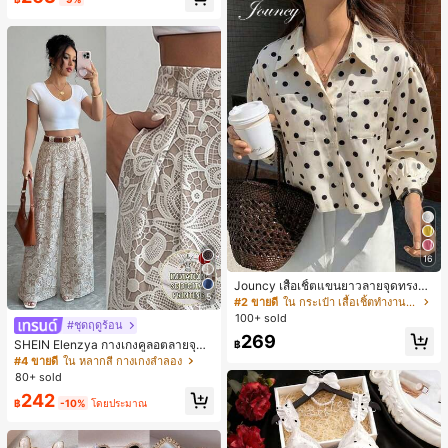
น์หัวเหลี่ยม ชิคและหรูหรา สำหรับเดทไ
นท์
16
Jouncy เสื้อเชิ้ตแขนยาวลายจุดทรงหล
5
วมสำหรับผู้หญิง
#2 ขายดี
ใน กระเป๋า เสื้อเชิ้ตทำงานมีกระเป๋า
100+ sold
#ชุดฤดูร้อน
269
SHEIN Elenzya กางเกงคูลอตลายจุดเ
฿
อวสูงแบบใหม่สำหรับฤดูใบไม้ผลิ/ฤดูร้อ
#4 ขายดี
ใน หลากสี กางเกงลำลอง
น, สไตล์หรูหราเหมาะสำหรับใส่ในชีวิต
80+ sold
ประจำวันและทำงาน, ให้ความรู้สึกวินเ
242
ทจสำหรับฤดูรับปริญญา, เทศกาลดนตร
฿
-10%
โดยประมาณ
ี, การแข่งม้าดาร์บี้, วันประกาศอิสรภาพ