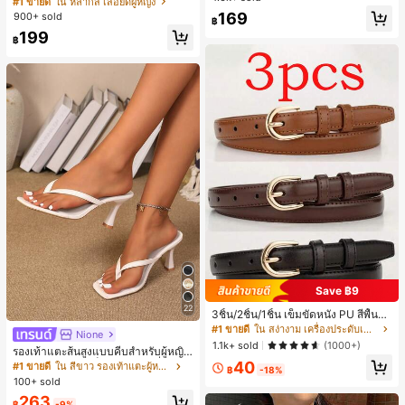
#1 ขายดี
ใน หลากสี เสื้อยืดผู้หญิง
สปอร์ตแฟชั่นมินิมอล ของขวัญสำหรับเ
ลูกค้ากลับมาซื้อซ้ำ!
169
900+ sold
฿
พื่อน
199
฿
Save ฿9
22
3ชิ้น/2ชิ้น/1ชิ้น เข็มขัดหนัง PU สีพื้น
ลำลอง ดีไซน์มินิมอล เหมาะสำหรับผู้ห
#1 ขายดี
ใน สง่างาม เครื่องประดับเข็มขัดและเข็มขัดผู้หญิง
Nione
ญิงในฤดูร้อน ฤดูใบไม้ร่วง วิทยาเขต ป
1.1k+ sold
(1000+)
รองเท้าแตะส้นสูงแบบคีบสำหรับผู้หญิง
ลายฤดูใบไม้ร่วง ฮาโลวีน & คริสต์มาส
สไตล์คลาสสิก สีบล็อก สไตล์แฟรี่ฤดูร้อ
40
ความหรูหราที่เงียบสงบ
#1 ขายดี
ใน สีขาว รองเท้าแตะผู้หญิง
฿
-18%
น ส้นเข็ม รองเท้าแตะแบบคีบ รองเท้าแ
100+ sold
ตะชายหาดแฟชั่นสายไขว้ รองเท้าผู้ห
263
ญิง สำหรับออฟฟิศ บ้าน กลางแจ้ง ดีไซ
฿
-9%