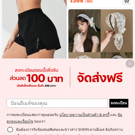
368
฿
-10%
ลูกค้ากลับมาซื้อซ้ำ!
14
Eassivo
Eassivo Eassivo กางเกงขาสั้นผู้หญิงรั
น 2 ใน 1 ฤดูร้อนที่สบายและกางเกงขา
1
#1 ขายดี
ใน กระเป๋า กางเกงขาสั้นกีฬาผู้หญิง
สั้นพรางแสงแดด
1
2ชิ้น/1ชิ้น ที่คาดผมโบว์ลูกไม้ มงกุฎสูง
300+ sold
(1000+)
ลงทะเบียน
แถบกว้าง สีดำ สีขาว สำหรับใส่ประจำ
#1 ขายดี
ใน โพลีเอสเตอร์ ที่คาดผม
261
วัน กิ๊บติดผม ยางรัดผม (ลายปักดอกไม้
฿
-3%
900+ sold
จัดวางแบบสุ่ม)
การลงทะเบียนแสดงว่าคุณยอมรับ
นโยบายความเป็นส่วนตัว & คุกกี้
และ
ข้อ
49
฿
ตกลงและเงื่อนไข
ของเรา
ฉันต้องการรับข้อเสนอพิเศษและข่าวสาร SHEIN ผ่านอีเมล ฉันรับทราบ