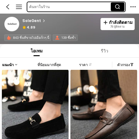
ค้นหาในร้าน
SoleGent
กำลังติดตาม
78 ผู้ติดตาม
4.89
843 ชิ้นที่ขายไปเมื่อเร็วๆ นี้
139 ซื้อซ้ำ
ไอเทม
รีวิว
แนะนำ
ที่นิยมมากที่สุด
ราคา
ตัวกรอง