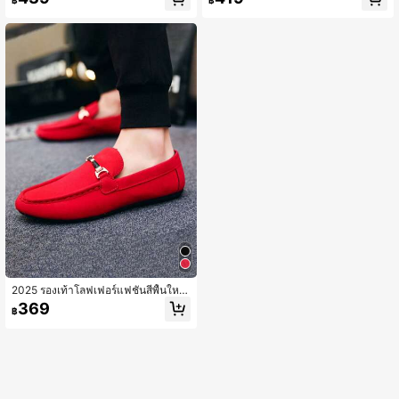
฿
฿
ท้าโลฟเฟอร์แบบสวมง่ายระบายอากาศ
เบาแบบสวม, รองเท้าชุดลำลอง
หนังเทียม PU นุ่มสบาย รองเท้าขับรถ (โ
ลฟเฟอร์ขนาดเล็ก แนะนำให้สั่งขนาดใ
หญ่ขึ้นหนึ่งไซส์สำหรับผู้ที่มีเท้าใหญ่)
2025 รองเท้าโลฟเฟอร์แฟชั่นสีพื้นใหม่
สำหรับฤดูใบไม้ผลิ/ฤดูร้อนสำหรับผู้ชา
369
฿
ย, รองเท้าไม่มีส้นลำลองระบายอากาศไ
ด้ดี, รองเท้าขับรถ, รองเท้าส้นแบน, เหม
าะสำหรับช้อปปิ้งและออกเดท (รองเท้าโ
ลฟเฟอร์มีแนวโน้มที่จะมีขนาดเล็ก, ลูก
ค้าที่มีเท้าใหญ่ควรสั่งซื้อขนาดใหญ่ขึ้น
หนึ่งขนาด)