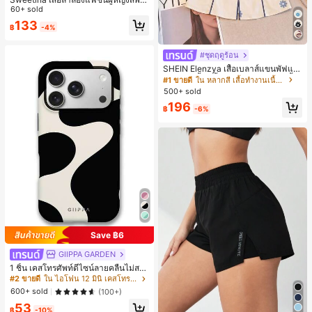
แต่งระบายอเนกประสงค์
60+ sold
133
฿
-4%
#ชุดฤดูร้อน
SHEIN Elenzya เสื้อเบลาส์แขนพัฟแต่
งระบายสีพื้นสีน้ำเงินสำหรับผู้หญิง, เสื้อ
#1 ขายดี
ใน หลากสี เสื้อทำงานเนื้อผ้านุ่ม
ครอปเข้ารูปผูกโบว์คอวีตัดกันสำหรับฤ
500+ sold
ดูร้อน
196
฿
-6%
Save ฿6
GIIPPA GARDEN
1 ชิ้น เคสโทรศัพท์ดีไซน์ลายคลื่นไม่สม
มาตรสำหรับ Phone 17 Pro Max, เหม
#2 ขายดี
ใน ไอโฟน 12 มินิ เคสโทรศัพท์แฟชั่น
าะสำหรับ Phone 16 Pro Max, 15 Pro
600+ sold
(100+)
Max, 14 Pro Max, เคสโทรศัพท์สไตล์เ
53
กาหลีและน่าสนใจ, เข้ากันได้กับ 11/12/
฿
-10%