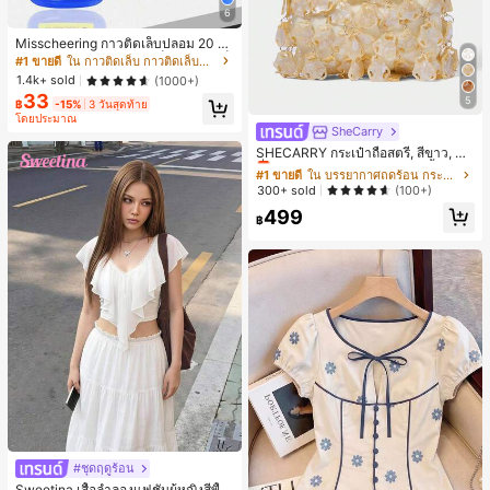
6
Misscheering กาวติดเล็บปลอม 20 กรั
ม แรงยึดสูง เจลสติกเกอร์เล็บนุ่ม แห้งเร็
#1 ขายดี
ใน กาวติดเล็บ กาวติดเล็บและสารยึดติด
ว เหมาะสำหรับผู้เริ่มต้นทำเล็บ ติดทนน
1.4k+ sold
(1000+)
าน
33
5
฿
-15%
3 วันสุดท้าย
โดยประมาณ
SheCarry
#1 ขายดี
ใน บรรยากาศฤดูร้อน กระเป๋าหูหิ้วด้านบนผู้หญิง
เกือบหมดแล้ว!
SHECARRY กระเป๋าถือสตรี, สีขาว, แฟ
ชั่น, สง่างาม, วันหยุด, งานปาร์ตี้
#1 ขายดี
#1 ขายดี
ใน บรรยากาศฤดูร้อน กระเป๋าหูหิ้วด้านบนผู้หญิง
ใน บรรยากาศฤดูร้อน กระเป๋าหูหิ้วด้านบนผู้หญิง
เกือบหมดแล้ว!
เกือบหมดแล้ว!
300+ sold
(100+)
#1 ขายดี
ใน บรรยากาศฤดูร้อน กระเป๋าหูหิ้วด้านบนผู้หญิง
499
฿
เกือบหมดแล้ว!
#ชุดฤดูร้อน
Sweetina เสื้อลำลองแฟชั่นผู้หญิงสีพื้น