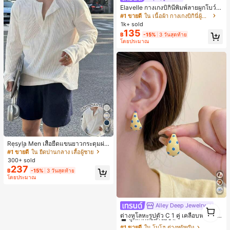
Elavelle กางเกงบิกินี่พิมพ์ลายผูกโบว์เอ
วสูงสำหรับผู้หญิง, ฤดูใบไม้ผลิ/ฤดูร้อน
#1 ขายดี
ใน เนื้อผ้า กางเกงบิกินี่ผู้หญิง
1k+ sold
135
฿
-15%
3 วันสุดท้าย
โดยประมาณ
4
Resyla Men เสื้อยืดแขนยาวกระดุมผ่า
ครึ่งสีพื้นอเนกประสงค์ลำลองสำหรับผู้ช
#1 ขายดี
ใน ยืดปานกลาง เสื้อผู้ชาย
าย
300+ sold
237
฿
-15%
3 วันสุดท้าย
โดยประมาณ
Alley Deep Jewelry
#1 ขายดี
ใน โบโฮ ต่างหูผู้หญิง
1
1
ลูกค้ากลับมาซื้อซ้ำ!
ต่างหูโลหะรูปตัว C 1 คู่ เคลือบหยดสีเห
ลือง ลายจุดสีน้ำเงิน สไตล์ยุโรปและอเม
เกือบหมดแล้ว!
#1 ขายดี
#1 ขายดี
ใน โบโฮ ต่างหูผู้หญิง
ใน โบโฮ ต่างหูผู้หญิง
ริกัน แฟชั่นส่วนตัว หวานและสง่างาม