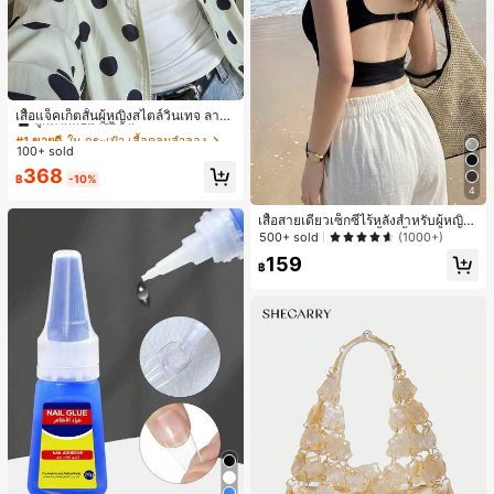
#1 ขายดี
ใน กระเป๋า เสื้อคลุมลำลอง
ลูกค้ากลับมาซื้อซ้ำ!
เสื้อแจ็คเก็ตสั้นผู้หญิงสไตล์วินเทจ ลายจุ
ดขนาดใหญ่ คอตั้ง เอวเข้ารูป แขนพอง
#1 ขายดี
#1 ขายดี
ใน กระเป๋า เสื้อคลุมลำลอง
ใน กระเป๋า เสื้อคลุมลำลอง
ทรงหลวม แฟชั่นอเนกประสงค์ สำหรับใ
100+ sold
ลูกค้ากลับมาซื้อซ้ำ!
ลูกค้ากลับมาซื้อซ้ำ!
ส่ประจำวันและไปเที่ยวพักผ่อน
#1 ขายดี
ใน กระเป๋า เสื้อคลุมลำลอง
368
฿
-10%
ลูกค้ากลับมาซื้อซ้ำ!
4
เสื้อสายเดี่ยวเซ็กซี่ไร้หลังสำหรับผู้หญิง
พร้อมบราแบบมีฟองน้ำ, เสื้อกล้ามแขน
500+ sold
(1000+)
กุด, เสื้อลำลองสีดำสำหรับฤดูร้อน
159
฿