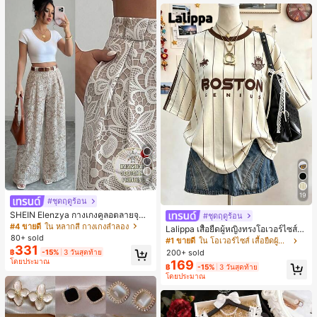
นท์
5
19
#ชุดฤดูร้อน
SHEIN Elenzya กางเกงคูลอตลายจุดเ
#ชุดฤดูร้อน
อวสูงแบบใหม่สำหรับฤดูใบไม้ผลิ/ฤดูร้อ
#4 ขายดี
ใน หลากสี กางเกงลำลอง
Lalippa เสื้อยืดผู้หญิงทรงโอเวอร์ไซส์ค
น, สไตล์หรูหราเหมาะสำหรับใส่ในชีวิต
80+ sold
วามยาวกลาง คอกลม ไหล่ตก ลายพิมพ์
#1 ขายดี
ใน โอเวอร์ไซส์ เสื้อยืดผู้หญิง
ประจำวันและทำงาน, ให้ความรู้สึกวินเ
331
ตัวอักษรและลายทางแนวตั้ง สไตล์แฟชั่
200+ sold
฿
-15%
3 วันสุดท้าย
ทจสำหรับฤดูรับปริญญา, เทศกาลดนตร
นมินิมอล ของขวัญให้เพื่อน
โดยประมาณ
169
ี, การแข่งม้าดาร์บี้, วันประกาศอิสรภาพ
฿
-15%
3 วันสุดท้าย
โดยประมาณ