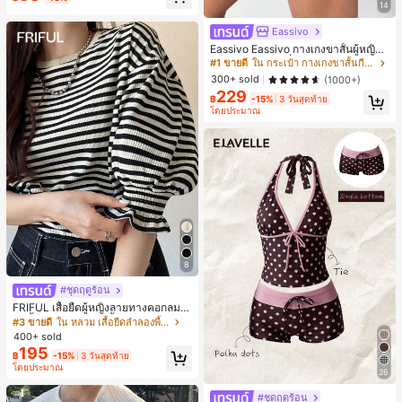
13/14/15/16 Pro Max Plus, ดีไซน์หรู
14
หราเหมาะสำหรับทั้งชายและหญิง, ของ
ขวัญในอุดมคติสำหรับคริสต์มาส, วันว
Eassivo
าเลนไทน์, อีสเตอร์, ฤดูแต่งงานและวันเ
Eassivo Eassivo กางเกงขาสั้นผู้หญิงรั
กิดสำหรับแฟนสาว
น 2 ใน 1 ฤดูร้อนที่สบายและกางเกงขา
#1 ขายดี
ใน กระเป๋า กางเกงขาสั้นกีฬาผู้หญิง
สั้นพรางแสงแดด
300+ sold
(1000+)
229
฿
-15%
3 วันสุดท้าย
โดยประมาณ
8
#ชุดฤดูร้อน
FRIFUL เสื้อยืดผู้หญิงลายทางคอกลมแ
ขนสั้นปลายแขนพับ เสื้อยืดกราฟิกฤดูร้
#3 ขายดี
ใน หลวม เสื้อยืดลำลองพื้นฐาน
อน
400+ sold
195
฿
-15%
3 วันสุดท้าย
โดยประมาณ
26
#ชุดฤดูร้อน