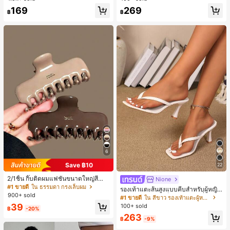
ลูกค้ากลับมาซื้อซ้ำ!
169
269
฿
฿
6
Save ฿10
22
2/1ชิ้น กิ๊บติดผมแฟชั่นขนาดใหญ่สีน้ำ
Nione
ตาลชานมสำหรับผู้หญิง เหมาะสำหรับก
#1 ขายดี
ใน ธรรมดา กรงเล็บผม
รองเท้าแตะส้นสูงแบบคีบสำหรับผู้หญิง
ารอาบน้ำ ล้างหน้า และจัดแต่งทรงผม
900+ sold
สไตล์คลาสสิก สีบล็อก สไตล์แฟรี่ฤดูร้อ
#1 ขายดี
ใน สีขาว รองเท้าแตะผู้หญิง
น ส้นเข็ม รองเท้าแตะแบบคีบ รองเท้าแ
39
100+ sold
฿
-20%
ตะชายหาดแฟชั่นสายไขว้ รองเท้าผู้ห
263
ญิง สำหรับออฟฟิศ บ้าน กลางแจ้ง ดีไซ
฿
-9%
น์หัวเหลี่ยม ชิคและหรูหรา สำหรับเดทไ