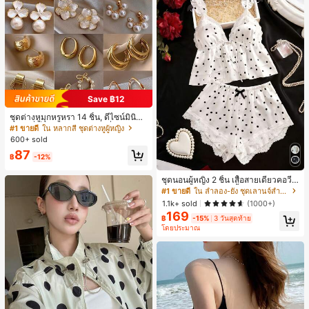
Save ฿12
ชุดต่างหูมุกหรูหรา 14 ชิ้น, ดีไซน์มินิมอ
ลใหม่ที่เป็นเอกลักษณ์ ต่างหูที่สง่างาม
#1 ขายดี
ใน หลากสี ชุดต่างหูผู้หญิง
สำหรับผู้หญิง, ของขวัญสำหรับเธอ
600+ sold
87
฿
-12%
ชุดนอนผู้หญิง 2 ชิ้น เสื้อสายเดี่ยวคอวีลู
กไม้ พร้อมกางเกงขาสั้นแต่งลูกไม้ แต่ง
#1 ขายดี
ใน ลำลอง-ยัง ชุดเลานจ์สำหรับผู้หญิง
โบว์ที่เอว ชุดลำลองผู้หญิงนุ่มสบายน่ารั
1.1k+ sold
(1000+)
ก สไตล์เอสเธติก
169
฿
-15%
3 วันสุดท้าย
โดยประมาณ