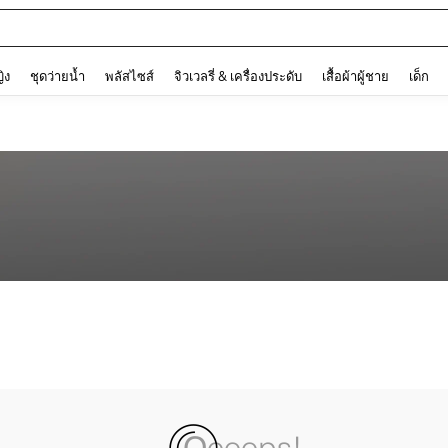
and down arrow keys to navigate search การค้นหาล่าสุด and ค้นหา. Press Enter to
ญิง
ชุดว่ายน้ำ
พลัสไซส์
จิวเวลรี่ & เครื่องประดับ
เสื้อผ้าผู้ชาย
เด็ก