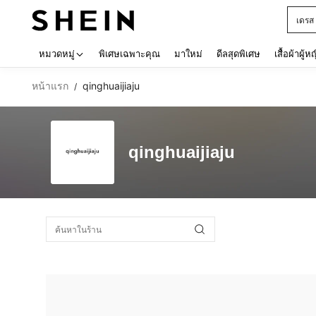
เดรส
Use up 
หมวดหมู่
พิเศษเฉพาะคุณ
มาใหม่
ดีลสุดพิเศษ
เสื้อผ้าผู้ห
หน้าแรก
qinghuaijiaju
/
qinghuaijiaju