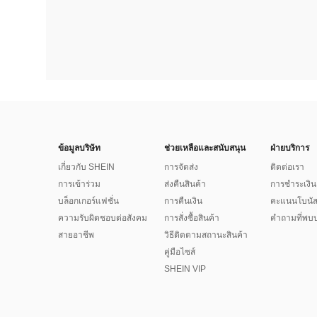
ข้อมูลบริษัท
ช่วยเหลือและสนับสนุน
ฝ่ายบริการ
เกี่ยวกับ SHEIN
การจัดส่ง
ติดต่อเรา
การเข้าร่วม
ส่งคืนสินค้า
การชำระเงิน
บล็อกเกอร์แฟชั่น
การคืนเงิน
คะแนนโบนั
ความรับผิดชอบต่อสังคม
การสั่งซื้อสินค้า
คำถามที่พบบ
สายอาชีพ
วิธีติดตามสถานะสินค้า
คู่มือไซส์
SHEIN VIP