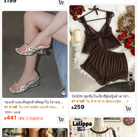
199
฿
5
SHEIN ชุดชั้นในเซ็กซี่ผู้หญิงผ้าตาข่าย
มีโครงคัพบาง
#1 ขายดี
ใน ผ้าตาข่าย ชุดนอนผู้หญิง
รองเท้าแตะส้นสูงหัวตัดผูกโบว์ลายจุดส
259
ายเดี่ยวส้นไม่สมมาตรสำหรับผู้หญิง, รอ
#1 ขายดี
ใน เรขาคณิต รองเท้าแตะส้นสูงผู้หญิง
฿
งเท้าแตะส้นสูงหนังเทียมสีขาวหรูหรา
100+ sold
สำหรับฤดูร้อน
441
฿
-8%
3 วันสุดท้าย