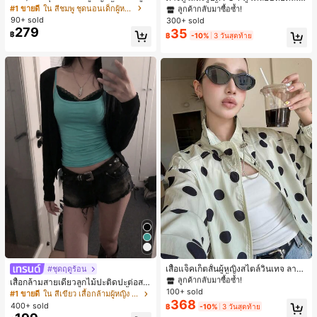
หมีและดอกไม้ คอกลม แขนสั้น กางเกง
ลือง ลายจุดสีน้ำเงิน สไตล์ยุโรปและอเม
#1 ขายดี
ใน สีชมพู ชุดนอนเด็กผู้หญิง
ลูกค้ากลับมาซื้อซ้ำ!
ลูกค้ากลับมาซื้อซ้ำ!
ขาสั้น ขอบระบาย สวมใส่สบาย
ริกัน แฟชั่นส่วนตัว หวานและสง่างาม
90+ sold
300+ sold
เกือบหมดแล้ว!
เกือบหมดแล้ว!
#1 ขายดี
ใน โบโฮ ต่างหูผู้หญิง
สำหรับผู้หญิงและเด็กหญิง สำหรับการเ
279
35
ลูกค้ากลับมาซื้อซ้ำ!
฿
฿
-10%
3 วันสุดท้าย
ดินทาง งานแต่งงาน ปาร์ตี้ วันเกิด ของ
เกือบหมดแล้ว!
ขวัญคริสต์มาส 2026
#1 ขายดี
ใน กระเป๋า เสื้อคลุมลำลอง
ลูกค้ากลับมาซื้อซ้ำ!
#1 ขายดี
#1 ขายดี
ใน กระเป๋า เสื้อคลุมลำลอง
ใน กระเป๋า เสื้อคลุมลำลอง
เสื้อแจ็คเก็ตสั้นผู้หญิงสไตล์วินเทจ ลายจุ
#ชุดฤดูร้อน
ดขนาดใหญ่ คอตั้ง เอวเข้ารูป แขนพอง
ลูกค้ากลับมาซื้อซ้ำ!
ลูกค้ากลับมาซื้อซ้ำ!
เสื้อกล้ามสายเดี่ยวลูกไม้ปะติดปะต่อสไ
ทรงหลวม แฟชั่นอเนกประสงค์ สำหรับใ
100+ sold
ตล์เกาหลี, สุนทรียศาสตร์ Y2K, เสื้อผ้าส
#1 ขายดี
ใน กระเป๋า เสื้อคลุมลำลอง
#1 ขายดี
ใน สีเขียว เสื้อกล้ามผู้หญิง & Camis
ส่ประจำวันและไปเที่ยวพักผ่อน
ตรีทแวร์ลำลองฤดูร้อน
368
ลูกค้ากลับมาซื้อซ้ำ!
400+ sold
฿
-10%
3 วันสุดท้าย