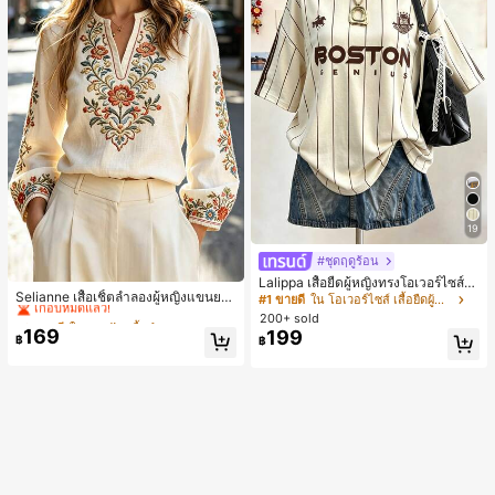
19
#ชุดฤดูร้อน
#2 ขายดี
ใน งานปัก เสื้อทำงาน
Lalippa เสื้อยืดผู้หญิงทรงโอเวอร์ไซส์ค
เกือบหมดแล้ว!
Selianne เสื้อเชิ้ตลำลองผู้หญิงแขนยา
วามยาวกลาง คอกลม ไหล่ตก ลายพิมพ์
#1 ขายดี
ใน โอเวอร์ไซส์ เสื้อยืดผู้หญิง
ว คอวีเว้า ลายดอกไม้
ตัวอักษรและลายทางแนวตั้ง สไตล์แฟชั่
#2 ขายดี
#2 ขายดี
ใน งานปัก เสื้อทำงาน
ใน งานปัก เสื้อทำงาน
200+ sold
นมินิมอล ของขวัญให้เพื่อน
169
199
เกือบหมดแล้ว!
เกือบหมดแล้ว!
฿
฿
#2 ขายดี
ใน งานปัก เสื้อทำงาน
เกือบหมดแล้ว!