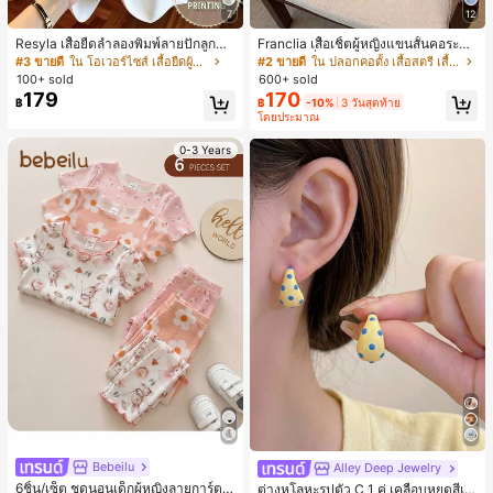
7
12
Resyla เสื้อยืดลำลองพิมพ์ลายปักลูกปัด
Franclia เสื้อเชิ้ตผู้หญิงแขนสั้นคอระบา
รูปโบว์ขนาดใหญ่สำหรับผู้หญิง
ยกระดุมเดี่ยวลายทาง
#3 ขายดี
ใน โอเวอร์ไซส์ เสื้อยืดผู้หญิง
#2 ขายดี
ใน ปลอกคอตั้ง เสื้อสตรี เสื้อเบลาส์ & Tee
100+ sold
600+ sold
179
170
฿
฿
-10%
3 วันสุดท้าย
โดยประมาณ
0-3 Years
#1 ขายดี
ใน โบโฮ ต่างหูผู้หญิง
Bebeilu
ลูกค้ากลับมาซื้อซ้ำ!
Alley Deep Jewelry
6ชิ้น/เซ็ต ชุดนอนเด็กผู้หญิงลายการ์ตูน
เกือบหมดแล้ว!
#1 ขายดี
#1 ขายดี
ใน โบโฮ ต่างหูผู้หญิง
ใน โบโฮ ต่างหูผู้หญิง
ต่างหูโลหะรูปตัว C 1 คู่ เคลือบหยดสีเห