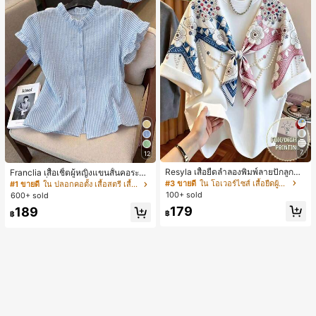
7
12
Resyla เสื้อยืดลำลองพิมพ์ลายปักลูกปัด
Franclia เสื้อเชิ้ตผู้หญิงแขนสั้นคอระบา
รูปโบว์ขนาดใหญ่สำหรับผู้หญิง
ยกระดุมเดี่ยวลายทาง
#3 ขายดี
ใน โอเวอร์ไซส์ เสื้อยืดผู้หญิง
#1 ขายดี
ใน ปลอกคอตั้ง เสื้อสตรี เสื้อเบลาส์ & Tee
100+ sold
600+ sold
179
189
฿
฿