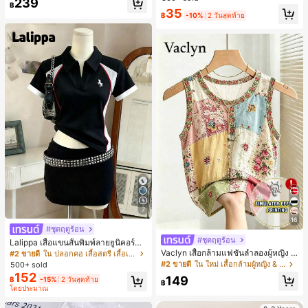
239
สำหรับผู้หญิงและเด็กหญิง สำหรับการเ
฿
เกือบหมดแล้ว!
เกือบหมดแล้ว!
#1 ขายดี
ใน โบโฮ ต่างหูผู้หญิง
35
ดินทาง งานแต่งงาน ปาร์ตี้ วันเกิด ของ
฿
-10%
2 วันสุดท้าย
ลูกค้ากลับมาซื้อซ้ำ!
ขวัญคริสต์มาส 2026
เกือบหมดแล้ว!
7
16
#ชุดฤดูร้อน
#ชุดฤดูร้อน
Lalippa เสื้อแขนสั้นพิมพ์ลายยูนิคอร์นล
ายทางสีตัดกันสำหรับผู้หญิง สไตล์วิทย
Vaclyn เสื้อกล้ามแฟชั่นลำลองผู้หญิง ล
#2 ขายดี
ใน ปลอกคอ เสื้อสตรี เสื้อเบลาส์ & Tee
าลัย
ายแพตช์เวิร์ก แขนกุด คอกลม ติดกระดุ
#2 ขายดี
ใน ใหม่ เสื้อกล้ามผู้หญิง & Camis
500+ sold
ม
152
149
฿
-15%
2 วันสุดท้าย
฿
โดยประมาณ