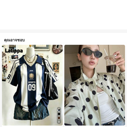
คุณอาจชอบ
9
#1 ขายดี
ใน กระเป๋า เสื้อคลุมลำลอง