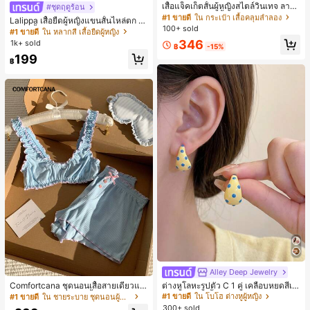
ลูกค้ากลับมาซื้อซ้ำ!
เสื้อแจ็คเก็ตสั้นผู้หญิงสไตล์วินเทจ ลายจุ
#ชุดฤดูร้อน
ดขนาดใหญ่ คอตั้ง เอวเข้ารูป แขนพอง
#1 ขายดี
#1 ขายดี
ใน กระเป๋า เสื้อคลุมลำลอง
ใน กระเป๋า เสื้อคลุมลำลอง
Lalippa เสื้อยืดผู้หญิงแขนสั้นไหล่ตก ค
ทรงหลวม แฟชั่นอเนกประสงค์ สำหรับใ
100+ sold
ลูกค้ากลับมาซื้อซ้ำ!
ลูกค้ากลับมาซื้อซ้ำ!
อวีปกเสื้อ ลายพิมพ์ดิจิทัลลายทาง สไตล์
#1 ขายดี
ใน หลากสี เสื้อยืดผู้หญิง
ส่ประจำวันและไปเที่ยวพักผ่อน
สปอร์ตแฟชั่นมินิมอล ของขวัญสำหรับเ
#1 ขายดี
ใน กระเป๋า เสื้อคลุมลำลอง
346
1k+ sold
฿
-15%
พื่อน
ลูกค้ากลับมาซื้อซ้ำ!
199
฿
Alley Deep Jewelry
#1 ขายดี
ใน โบโฮ ต่างหูผู้หญิง
ลูกค้ากลับมาซื้อซ้ำ!
Comfortcana ชุดนอนเสื้อสายเดี่ยวแต่
ต่างหูโลหะรูปตัว C 1 คู่ เคลือบหยดสีเห
งระบายและกางเกงขาสั้นสำหรับผู้หญิง
ลือง ลายจุดสีน้ำเงิน สไตล์ยุโรปและอเม
เกือบหมดแล้ว!
#1 ขายดี
ใน ชายระบาย ชุดนอนผู้หญิง
#1 ขายดี
#1 ขายดี
ใน โบโฮ ต่างหูผู้หญิง
ใน โบโฮ ต่างหูผู้หญิง
ริกัน แฟชั่นส่วนตัว หวานและสง่างาม
300+ sold
ลูกค้ากลับมาซื้อซ้ำ!
ลูกค้ากลับมาซื้อซ้ำ!