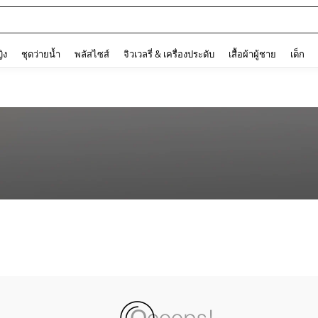
and down arrow keys to navigate search การค้นหาล่าสุด and ค้นหา. Press Enter to
ญิง
ชุดว่ายน้ำ
พลัสไซส์
จิวเวลรี่ & เครื่องประดับ
เสื้อผ้าผู้ชาย
เด็ก