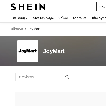
เดรส
Use up 
หมวดหมู่
พิเศษเฉพาะคุณ
มาใหม่
ดีลสุดพิเศษ
เสื้อผ้าผู้ห
หน้าแรก
JoyMart
/
JoyMart