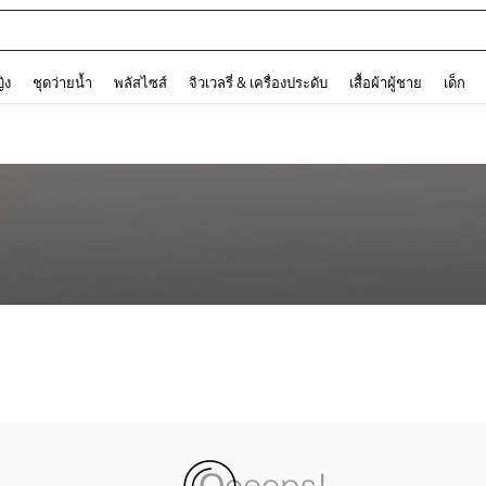
and down arrow keys to navigate search การค้นหาล่าสุด and ค้นหา. Press Enter to
ญิง
ชุดว่ายน้ำ
พลัสไซส์
จิวเวลรี่ & เครื่องประดับ
เสื้อผ้าผู้ชาย
เด็ก