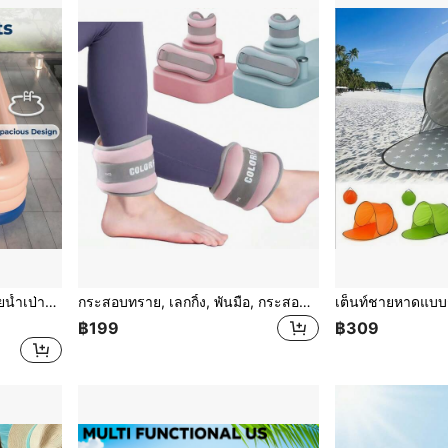
ำกลางแจ้งที่บ้าน สระปาร์ตี้น้ำในสวนหลังบ้าน
กระสอบทราย, เลกกิ้ง, พันมือ, กระสอบทรายฝึกเต้นโยคะออกกำลังกายสำหรับวิ่งสำหรับผู้ชายและผู้หญิง
฿199
฿309