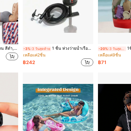
งกายก้น สะโพก การกระโดด การยกน้ำหนัก การก้าวเดิน
1 ชิ้น ห่วงว่ายน้ำเรือยาง 12 นิ้ว ปั๊มลมแบบดึงมือสองทาง ปั๊มลมแบบดึง-ดันสองทาง เรือยาง 12 นิ้ว ปั๊มลมแบบดึงมือ
1ชิ้น ถุงต
-3%
3 วันสุดท้าย
-20%
3 วันสุดท้าย
เหลือแค่2ชิ้น
เหลือแค่9ชิ้น
฿242
฿71