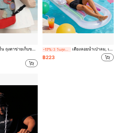
าข่ายเก็บของเล่นสำหรับวัยรุ่น, ถุงตาข่ายขนาดใหญ่สำหรับใส่เครื่องมือเล่นทราย เช่น พลั่ว,
เตียงลอยน้ำเป่าลม, เก้าอี้พักผ่อนในสระน้ำพร้อมที่พิงศีรษะ, เตียงน้ำเป่าลมพร้อมที่พิงหลัง, แผ่นรองชายหาด (ไม่รวมปั๊มลม)
-17%
3 วันสุดท้าย
฿223