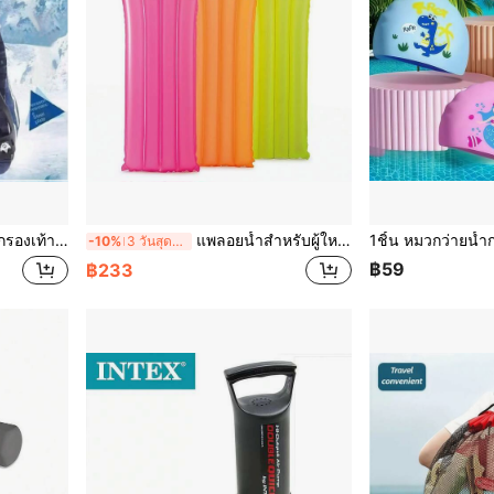
ง, ตะปูเหล็กที่ทนทานสำหรับผู้สูงอายุ, การเดินป่า และการเดินบนน้ำแข็งเพื่อรักษาการทรงตัว
แพลอยน้ำสำหรับผู้ใหญ่ในฤดูร้อน ห่วงว่ายน้ำ กีฬาน้ำ ที่นอนเป่าลมลอยน้ำ กระดานลอยน้ำ เล่นชายหาด เก้าอี้ชายหาด
-10%
3 วันสุดท้าย
฿59
฿233