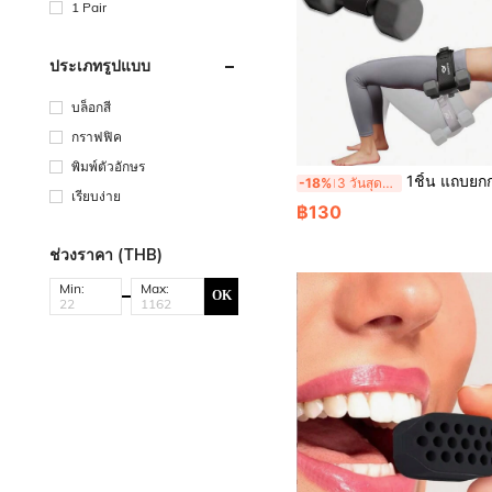
1 Pair
ประเภทรูปแบบ
บล็อกสี
กราฟฟิค
พิมพ์ตัวอักษร
1ชิ้น แถบยกกน สีดำ, แถบต้านทานความต้านทานสำหรับก้น กว้าง 10 ซม. สำหรับออกกำลั
-18%
3 วันสุดท้าย
เรียบง่าย
฿130
ช่วงราคา (THB)
Min:
Max:
OK