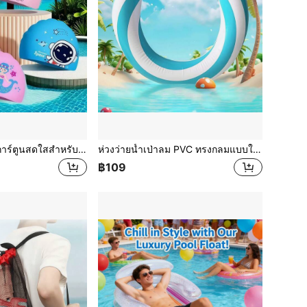
1ชิ้น หมวกว่ายน้ำการ์ตูนสดใสสำหรับเด็ก - ผ้ายืดหยุ่น, ป้องกันหูในสีผสมพร้อมยูนิคอร์น, ฉลาม และอื่นๆ - เหมาะสำหรับกิจกรรมในสระว่ายน้ำและเวลาอาบน้ำ
ห่วงว่ายน้ำเป่าลม PVC ทรงกลมแบบใหม่ สำหรับผิวหน้าสระว่ายน้ำ แบบโค้ง
฿109