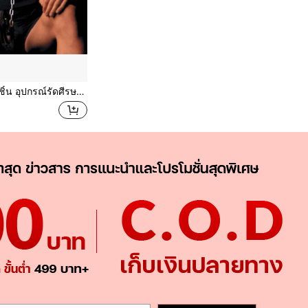
กรณ์รัดศีรษะและคอ พร้อมโซ่ เสริมสร้างกล้ามเนื้อคอและคาง ด้วยสายรัดยกน้ำหนัก อุปกรณ์ฟิตเนส