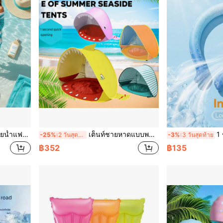
เก้าอี้ลอยน้ำสำหรับสระว่ายน้ำสำหรับคนเดียว
เต็นท์ชายหาดแบบพกพาสุดหรู, เหมาะสำหรับเด็กอายุ 4-6 ปี, มาพร้อมหลังคากันแดดแบบเปิดเร็วและเต็นท์เล่นน้ำ, จัดเก็บสะดวก, อุปกรณ์ตั้งแคมป์
1 ชิ้น แหวนคอเ
-25%
2 วันสุดท้าย
-3%
3 วันสุดท้าย
฿352
฿135