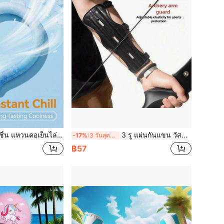
ย็นไล่ระดับ, ผ้าพันคอเย็นน้ำแข็งกันความร้อนใหม่สำหรับฤดูร้อน, แหวนน้ำแข็งพกพา, อุปกรณ์เสริมเย็นเหมาะสำหรับผู้ชายและผู้หญิง
3 รู แผ่นกันแขน วัสดุ PU สีดำ, อุปกรณ์ยิงธนูและธนูทดกำลังแบบดั้งเดิม, อุปกรณ์ป้องกันธนูและลูกธนู
-17%
3 วันสุดท้าย
฿57