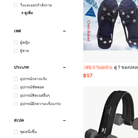
วิ่งและออกกำลังกาย
ดูเพิ่ม
เพศ
ผู้หญิง
ผู้ชาย
คู่ 1 ของปลอกรองเท้ากันลื่น 5 หนอน สำหรับเดินป่าในที่ลาดเอียง เหมาะสำหรับรองเท้าบู๊ทหิมะ, ที่จับน้ำแข็งน้ำหนักเบาสำหรับผู้ชายและผู้หญิ
ประเภท
-3%
3 วันสุดท้าย
฿57
อุปกรณ์กลางแจ้ง
อุปกรณ์ซัพพอต
อุปกรณ์ฟิตเนสอื่นๆ
อุปกรณ์ฝึกความแข็งแกร่ง
สเปค
ชุดหนึ่งชิ้น