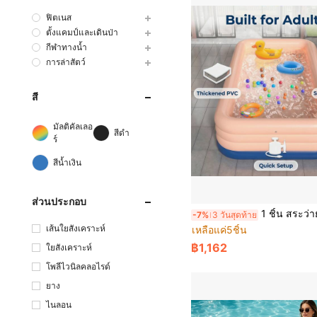
ฟิตเนส
ตั้งแคมป์และเดินป่า
กีฬาทางน้ำ
การล่าสัตว์
สี
มัลติคัลเลอ
สีดำ
ร์
สีน้ำเงิน
ส่วนประกอบ
1 ชิ้น สระว่ายน้ำเป่าลม PVC หนา สระว่ายน้ำขนาดใหญ่สำหรับผู้ใหญ่ สระเล่นน้
-7%
3 วันสุดท้าย
เส้นใยสังเคราะห์
เหลือแค่5ชิ้น
฿1,162
ใยสังเคราะห์
โพลีไวนิลคลอไรด์
ยาง
ไนลอน