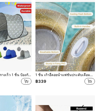
เต็นท์ชายหาดแบบกางเร็ว 1 ชิ้น ป้องกันรังสี UV น้ำหนักเบา กางเสร็จใน 30 วินาที สำหรับครอบพกไปชายหาด แคมป์ปิ้งเทศกาลดนตรี ใช้เป็นร่มเงาในสวนหลังบ้านและงานกีฬา
1 ชิ้น เก้าอี้ลอยน้ำแฟชั่นประดับเลื่อมตาข่ายโปร่งใส ขนาด 130x104 ซม. เตียงลอยน้ำเป่าลมพับได้สำหรับผู้ใหญ่พร้อมมือจับ
฿339