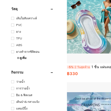
วัสดุ
เส้นใยสังเคราะห์
PVC
ยาง
TPU
ABS
ยางทำจากซิลิคอน
ดูเพิ่ม
1 ชิ้น แผ่นลอยน้ำแฟชั่น, เปลตาข่ายพับได้, เตียงลอยน้ำสำหรับความบันเทิง, 
-5%
2 วันสุดท้าย
กิจกรรม
฿330
ว่ายน้ำ
การว่ายน้ำ
ยิม & ฟิตเนส
เดินป่า& กลางแจ้ง
แคมป์ปิ้ง