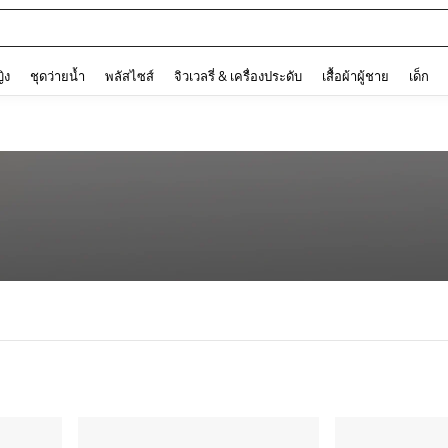
ต
and down arrow keys to navigate search การค้นหาล่าสุด and ค้นหา. Press Enter to
ญิง
ชุดว่ายน้ำ
พลัสไซส์
จิวเวลรี่ & เครื่องประดับ
เสื้อผ้าผู้ชาย
เด็ก