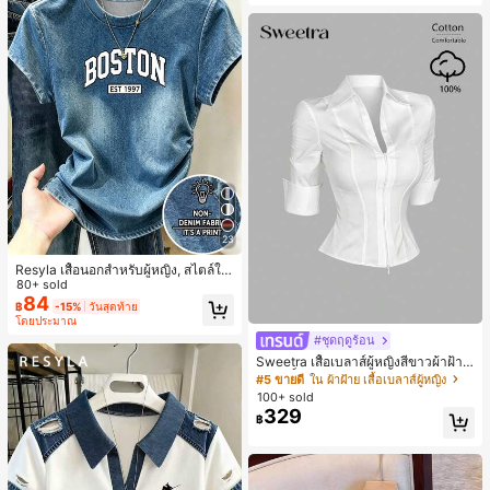
เกือบหมดแล้ว!
23
Resyla เสื้อนอกสำหรับผู้หญิง, สไตล์ให
ม่ฤดูร้อน, กีฬากลางแจ้งแบบสบายๆ, ลา
80+ sold
ยออกแบบ, พิมพ์ตัวอักษร & ตัวเลข สีน้ำ
84
฿
-15%
วันสุดท้าย
เงิน แฟชั่น & อเนกประสงค์ เสื้อยืด, สตรี
โดยประมาณ
ทแวร์ถ่ายภาพ, สไตล์สตรีท, เทศกาล, เ
#ชุดฤดูร้อน
สื้อยืดสำหรับผู้หญิง
Sweetra เสื้อเบลาส์ผู้หญิงสีขาวผ้าฝ้าย
บริสุทธิ์ ทรงสลิมฟิต สไตล์มินิมอล สำหรั
#5 ขายดี
ใน ผ้าฝ้าย เสื้อเบลาส์ผู้หญิง
บใส่ไปทำงานออฟฟิศและเดินทาง ดีไซ
100+ sold
น์หรูหรา ลุคสมาร์ท แขนสั้น คอวี ซิปคู่
329
฿
รุ่นใหม่