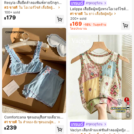
Resyla เสื้อยืดลำลองพิมพ์ลายปักลูกปัด
#ชุดฤดูร้อน
รูปโบว์ขนาดใหญ่สำหรับผู้หญิง
#3 ขายดี
ใน โอเวอร์ไซส์ เสื้อยืดผู้หญิง
Lalippa เสื้อยืดผู้หญิงทรงโอเวอร์ไซส์ค
100+ sold
วามยาวกลาง คอกลม ไหล่ตก ลายพิมพ์
#1 ขายดี
ใน ยาว เสื้อยืดผู้หญิง
179
ตัวอักษรและลายทางแนวตั้ง สไตล์แฟชั่
200+ sold
฿
นมินิมอล ของขวัญให้เพื่อน
169
฿
-15%
วันสุดท้าย
โดยประมาณ
16
Comfortcana ชุดนอนเสื้อสายเดี่ยวแต่
งระบายและกางเกงขาสั้นสำหรับผู้หญิง
#1 ขายดี
ใน ลำลอง-ยัง ชุดนอนผู้หญิง
#ชุดฤดูร้อน
239
฿
Vaclyn เสื้อกล้ามแฟชั่นลำลองผู้หญิง ล