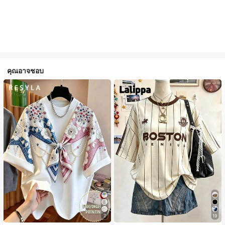
คุณอาจชอบ
7
19