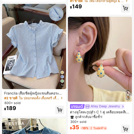
ายแพตช์เวิร์ก แขนกุด คอกลม ติดกระดุ
#1 ขายดี
ใน ใหม่ เสื้อกล้ามผู้หญิง & Camis
ม
149
฿
12
Franclia เสื้อเชิ้ตผู้หญิงแขนสั้นคอระบา
ยกระดุมเดี่ยวลายทาง
#2 ขายดี
ใน ปลอกคอตั้ง เสื้อสตรี เสื้อเบลาส์ & Tee
600+ sold
Alley Deep Jewelry
#1 ขายดี
ใน โบโฮ ต่างหูผู้หญิง
189
฿
ลูกค้ากลับมาซื้อซ้ำ!
ต่างหูโลหะรูปตัว C 1 คู่ เคลือบหยดสีเห
ลือง ลายจุดสีน้ำเงิน สไตล์ยุโรปและอเม
เกือบหมดแล้ว!
#1 ขายดี
#1 ขายดี
ใน โบโฮ ต่างหูผู้หญิง
ใน โบโฮ ต่างหูผู้หญิง
ริกัน แฟชั่นส่วนตัว หวานและสง่างาม
300+ sold
ลูกค้ากลับมาซื้อซ้ำ!
ลูกค้ากลับมาซื้อซ้ำ!
สำหรับผู้หญิงและเด็กหญิง สำหรับการเ
35
เกือบหมดแล้ว!
เกือบหมดแล้ว!
#1 ขายดี
ใน โบโฮ ต่างหูผู้หญิง
฿
-10%
2 วันสุดท้าย
ดินทาง งานแต่งงาน ปาร์ตี้ วันเกิด ของ
ลูกค้ากลับมาซื้อซ้ำ!
ขวัญคริสต์มาส 2026