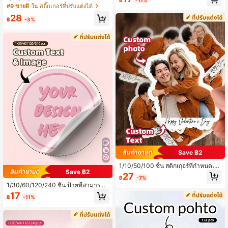
ภาพถ่ายงานแต่งงานส่วนตัว, ภาพถ่าย
ที่กำหนดเอง: มีให้เลือกหลายขนาด ดีไ
#9 ขายดี
ใน สติ๊กเกอร์ที่ปรับแต่งได้
คู่, ภาพถ่ายวันครบรอบ, ของขวัญวันเกิ
ซน์สุนทรียศาสตร์คลาสสิก มีความหนา
ด DIY, ของสะสมตกแต่งสมัยใหม่, ของ
28
ที่แน่นอน สติกเกอร์กันน้ำเหล่านี้เหมาะ
฿
-3%
ขวัญวันครบรอบที่ไม่ซ้ำใคร. เหมาะสำ
สำหรับขวด โลหะ แก้ว พลาสติก กระดา
หรับเจ้าสาวและเจ้าบ่าว, พ่อแม่, เด็ก, คู่
นประกาศ และพื้นผิวอื่นๆ ของขวัญที่สม
รัก. เหมาะสำหรับงานแต่งงาน, งานวันเ
บูรณ์แบบสำหรับพ่อ แม่ ลูกชาย ลูกสาว
กิด, วันวาเลนไทน์, ปีใหม่ และวันครบร
เพื่อน เหมาะสำหรับงานแต่งงาน กลับโร
อบ
งเรียน ฮาโลวีน คริสต์มาส
Save ฿2
1/10/50/100 ชิ้น สติกเกอร์ที่กำหนดเอ
Save ฿2
ง, สติกเกอร์รูปภาพคู่รักที่ปรับแต่งได้ -
27
฿
-7%
สติกเกอร์รูปภาพและข้อความที่ปรับแต่
1/30/60/120/240 ชิ้น ป้ายที่สามารถป
งได้, ตกแต่งบ้าน, เหมาะสำหรับบรรจุภั
รับแต่งได้ - สติกเกอร์ข้อความและรูปภ
ณฑ์สินค้า, ของขวัญโรแมนติกสำหรับแ
17
฿
-11%
าพส่วนบุคคล รวมถึงป้ายขอบคุณที่กำห
ฟน, แฟนสาว, คู่รัก - เหมาะสำหรับวันว
นดเอง สติกเกอร์ปิดผนึก ไม่ต้องรีด สติก
าเลนไทน์, วันครบรอบ, งานแต่งงาน
เกอร์ตกแต่งสีสันสดใสที่กำหนดเอง เหม
าะสำหรับผู้ชาย ผู้หญิง ครอบครัว เพื่อน
วันหยุด บ้าน กลับไปโรงเรียน