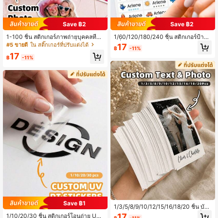
Save ฿2
Save ฿2
1-100 ชิ้น สติกเกอร์ภาพถ่ายบุคคลที่กำ
1/60/120/180/240 ชิ้น สติกเกอร์ป้ายชื่
หนดเอง, สติกเกอร์ภาพถ่ายที่ระลึกการ
อที่ปรับแต่งได้ - ป้ายชื่อส่วนตัว สติกเก
#5 ขายดี
ใน สติ๊กเกอร์ที่ปรับแต่งได้
17
฿
-11%
สำเร็จการศึกษา, สติกเกอร์ PVC กันน้ำ,
อร์ใสกันน้ำกันน้ำมัน ป้ายชื่อ เหมาะสำห
17
ของขวัญ DIY สำหรับพ่อแม่ เด็ก เพื่อนร่
รับการจัดระเบียบในบ้าน การจัดหมวด
฿
-11%
วมงาน พี่สาว คู่สมรสใหม่, เหมาะสำหรั
หมู่ในสำนักงาน การระบุสัมภาระ การ
บการสำเร็จการศึกษา งานแต่งงาน งาน
ทำเครื่องหมายอุปกรณ์กีฬา การติดป้าย
ปาร์ตี้ กลับโรงเรียน, ของขวัญการสำเร็จ
สิ่งของส่วนตัว แฟชั่นสีสันสวยงาม ของ
การศึกษา
ขวัญที่เหมาะสำหรับครอบครัว เพื่อน เพื่
อนร่วมงาน ผู้ชื่นชอบกีฬา เหมาะสำหรับ
การจัดระเบียบประจำวัน กิจกรรมกลาง
แจ้ง ของขวัญวันหยุด
Save ฿1
1/3/5/8/9/10/12/15/16/18/20 ชิ้น บัตร
ภาพที่กำหนดเอง, พิมพ์ภาพขนาดเล็ก,
17
1/10/20/30 ชิ้น สติกเกอร์โอนถ่าย UV
฿
-11%