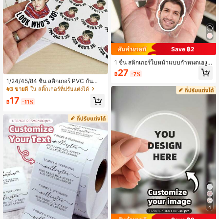
Save ฿2
1 ชิ้น สติกเกอร์ใบหน้าแบบกำหนดเอง,
สติกเกอร์บัณฑิต, สติกเกอร์ PVC กันน้ำ,
27
฿
-7%
สติกเกอร์ตกแต่งแก้ว, สติกเกอร์ติดเอง,
1/24/45/84 ชิ้น สติกเกอร์ PVC กันน้ำที่
สำหรับครอบครัว, รุ่นปี 2026, ของขวัญ
สามารถปรับแต่งรูปภาพและข้อความไ
#3 ขายดี
ใน สติ๊กเกอร์ที่ปรับแต่งได้
ส่วนบุคคล, ของขวัญจบการศึกษา, สติก
ด้ หลายขนาด งานรับปริญญา งานปาร์
เกอร์แล็ปท็อป
17
ตี้สละโสด งานแต่งงาน กลับโรงเรียน ค
฿
-11%
ริสต์มาส ฮาโลวีน วันครบรอบ วันเกิด
4