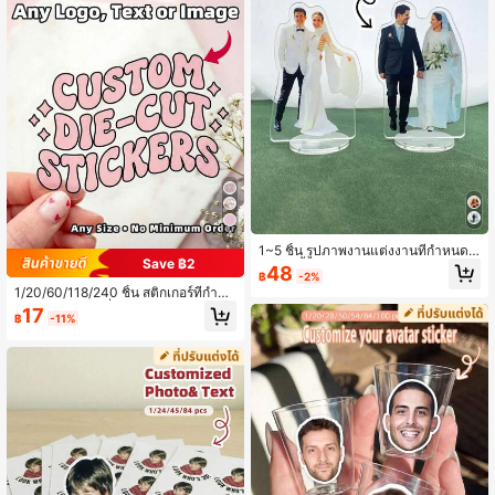
4
1~5 ชิ้น รูปภาพงานแต่งงานที่กำหนดเ
Save ฿2
อง, ขาตั้งอะคริลิคตัวมนุษย์ส่วนบุคคล,
48
฿
-2%
ขาตั้งเดสก์ท็อปตัวอักษรที่กำหนดเอง, ข
1/20/60/118/240 ชิ้น สติกเกอร์ที่กำหน
าตั้งแสดงอะคริลิคคอลเลกชันที่กำหนดเ
ดเอง, ป้ายธุรกิจที่กำหนดเอง, สติกเกอร์
อง - ของขวัญร่างกายงานแต่งงานสอง
17
฿
-11%
และโลโก้ที่กำหนดเอง, สติกเกอร์งานแต่
ด้าน, ของขวัญวันเกิด, ของตกแต่งบ้าน,
งงาน วันเกิด พิธีบัพติศมา, ออกแบบสติ
ของที่ระลึก, เครื่องประดับบรรยากาศอบ
กเกอร์ของคุณเอง, สติกเกอร์วันเกิดที่กำ
อุ่นในบ้าน, กรอบรูปบ้านสำนักงาน
หนดเอง, สติกเกอร์น่ารักที่กำหนดเองแบ
บติดเอง, สติกเกอร์ที่กำหนดเอง, สติกเก
อร์ที่ประณีต, ของขวัญโรแมนติก