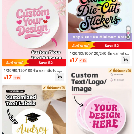
น และลูกค้า เหมาะสำหรับการใช้งานป
ระจำวัน วันหยุดฤดูร้อน งานปาร์ตี้ฟุตบ
อลโลก วันเกิด วันพ่อ วันแม่ และโอกาส
อื่นๆ
Save ฿2
1/20/60/100/120/240 ชิ้น ฉลากส่วน
บุคคล - สติกเกอร์ที่ปรับแต่งได้ด้วยการ
17
฿
-11%
ออกแบบ ภาพ โลโก้ ข้อความใดๆ วัสดุ
Save ฿2
PVC กันน้ำ เหมาะสำหรับงานจบการศึ
กษา งานแต่งงาน วันเกิด และโอกาสอื่น
1/30/60/120/180 ชิ้น ฉลากที่ปรับแต่ง
ๆ ออกแบบสติกเกอร์ส่วนบุคคลของคุณเ
ตามความต้องการ - สติกเกอร์ใสกันน้ำ
17
฿
-11%
อง ตกแต่งอย่างสวยงาม วินเทจประณีต
สามารถพิมพ์ดีไซน์ ภาพ โลโก้ และข้อค
ส่วนบุคคลที่ไม่ซ้ำใคร ของขวัญที่เหมาะ
วามใดๆ ฉลากขอบคุณและตราประทับ
สมสำหรับเขา มัลติฟังก์ชั่น ปรับแต่งได้
ธุรกิจ เหมาะสำหรับบรรจุภัณฑ์ของขวั
เหมาะสำหรับบ้าน สวน สำนักงาน
ญ แล็ปท็อป หนังสือ กล่อง ฯลฯ เหมาะ
สำหรับครอบครัว เพื่อน เพื่อนร่วมงาน ค
รู และเหมาะสำหรับปีใหม่ กลับโรงเรียน
และการใช้งานประจำวัน