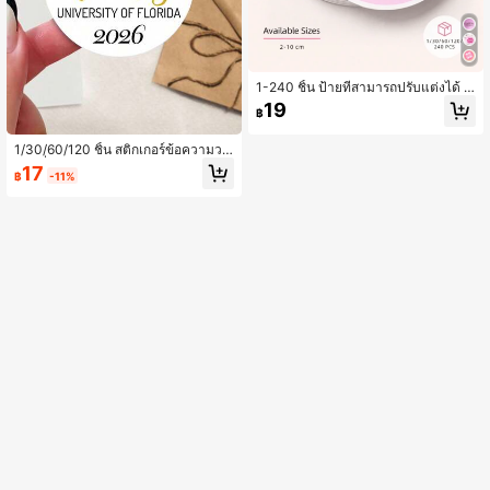
1-240 ชิ้น ป้ายที่สามารถปรับแต่งได้ โ
ลโก้ส่วนตัว ข้อความ รูปภาพ สติกเกอร์
19
฿
กลม สติกเกอร์ซีลใสกันน้ำกันน้ำมัน เหม
าะสำหรับบรรจุภัณฑ์แบรนด์ กล่องของ
ขวัญ ซองจดหมาย สมุดบันทึก การจัดร
1/30/60/120 ชิ้น สติกเกอร์ข้อความวง
ะเบียบสำนักงาน และการตกแต่งบ้าน ข
กลมที่สามารถปรับแต่งได้ สติกเกอร์ PV
17
฿
-11%
องขวัญที่สมบูรณ์แบบสำหรับผู้ชาย ผู้ห
C ส่วนบุคคล กันน้ำ กันน้ำมัน มีหลายข
ญิง ครอบครัว เพื่อน ลูกชาย ลูกสาว วัน
นาดให้เลือก สามารถใช้เป็นของที่ระลึก
ครบรอบ วันหยุด
การสำเร็จการศึกษา ตกแต่งกล่องของข
วัญ ตกแต่งอัลบั้มภาพ สติกเกอร์ตกแต่ง
งานปาร์ตี้การสำเร็จการศึกษา ดีไซน์ที่ป
ระณีตและทันสมัย ของขวัญที่เหมาะสำ
หรับครอบครัว เพื่อน และเด็ก โดยเฉพา
ะอย่างยิ่งเหมาะสำหรับงานฉลองวันคร
บรอบโรงเรียน พิธีบรรลุนิติภาวะ ฤดูกาล
กลับไปโรงเรียน และฤดูกาลการสำเร็จก
ารศึกษา ของที่ระลึกที่สมบูรณ์แบบ