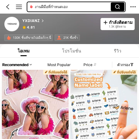
งานฝีมือที่กำหนดเอง
YXDIANZ
กำลังติดตาม
1.3K ผู้ติดตาม
4.81
130K ชิ้นที่ขายไปเมื่อเร็วๆ นี้
21K ซื้อซ้ำ
ไอเทม
โปรโมชั่น
รีวิว
Recommended
Most Popular
Price
ตัวกรอง