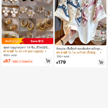
Save ฿12
7
ชุดต่างหูมุกหรูหรา 14 ชิ้น, ดีไซน์มินิมอ
Resyla เสื้อยืดลำลองพิมพ์ลายปักลูกปัด
ลใหม่ที่เป็นเอกลักษณ์ ต่างหูที่สง่างาม
#1 ขายดี
ใน หลากสี ชุดต่างหูผู้หญิง
รูปโบว์ขนาดใหญ่สำหรับผู้หญิง
#3 ขายดี
ใน โอเวอร์ไซส์ เสื้อยืดผู้หญิง
สำหรับผู้หญิง, ของขวัญสำหรับเธอ
600+ sold
100+ sold
87
179
฿
-12%
2 วันสุดท้าย
฿