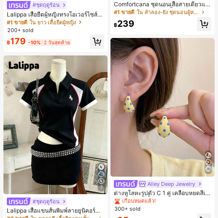
Comfortcana ชุดนอนเสื้อสายเดี่ยวแต่
#ชุดฤดูร้อน
งระบายและกางเกงขาสั้นสำหรับผู้หญิง
#1 ขายดี
ใน ลำลอง-ยัง ชุดนอนผู้หญิง
Lalippa เสื้อยืดผู้หญิงทรงโอเวอร์ไซส์ค
วามยาวกลาง คอกลม ไหล่ตก ลายพิมพ์
239
#1 ขายดี
ใน ยาว เสื้อยืดผู้หญิง
฿
ตัวอักษรและลายทางแนวตั้ง สไตล์แฟชั่
200+ sold
นมินิมอล ของขวัญให้เพื่อน
179
฿
-10%
2 วันสุดท้าย
Alley Deep Jewelry
#1 ขายดี
ใน โบโฮ ต่างหูผู้หญิง
7
เกือบหมดแล้ว!
ต่างหูโลหะรูปตัว C 1 คู่ เคลือบหยดสีเห
ลือง ลายจุดสีน้ำเงิน สไตล์ยุโรปและอเม
#1 ขายดี
#1 ขายดี
ใน โบโฮ ต่างหูผู้หญิง
ใน โบโฮ ต่างหูผู้หญิง
#ชุดฤดูร้อน
ริกัน แฟชั่นส่วนตัว หวานและสง่างาม
300+ sold
เกือบหมดแล้ว!
เกือบหมดแล้ว!
Lalippa เสื้อแขนสั้นพิมพ์ลายยูนิคอร์นล
สำหรับผู้หญิงและเด็กหญิง สำหรับการเ
ายทางสีตัดกันสำหรับผู้หญิง สไตล์วิทย