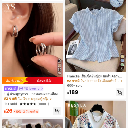
12
16
Franclia เสื้อเชิ้ตผู้หญิงแขนสั้นคอระบา
ยกระดุมเดี่ยวลายทาง
Save ฿3
#2 ขายดี
ใน ปลอกคอตั้ง เสื้อสตรี เสื้อเบลาส์ & Tee
600+ sold
YS jewelry
189
฿
1 คู่ ต่างหูหรูหรา - การผสมผสานที่ลงตั
วของแฟชั่นและความซับซ้อน, ดีไซน์ส
#2 ขายดี
ใน เงิน ต่างหูห่วงผู้หญิง
องชั้น, เหมาะสำหรับสุภาพสตรีและนักเ
1k+ sold
(1000+)
รียน, ต่างหูทองแดงฝังไมโคร
26
฿
-10%
2 วันสุดท้าย