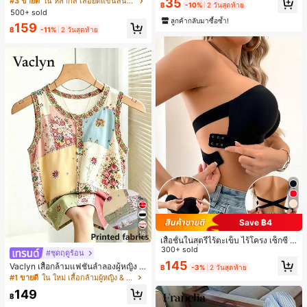
#1 ขายดี
ใน โบโฮ ต่างหูผู้หญิง
35
#3 ขายดี
ใน หลากสี เสื้อยืดแขนสั้นเนื้อนุ่มสำหรับใส่ทุกวัน
ดินทาง งานแต่งงาน ปาร์ตี้ วันเกิด ของ
฿
-10%
2 วันสุดท้าย
าลัย
500+ sold
เกือบหมดแล้ว!
ขวัญคริสต์มาส 2026
ลูกค้ากลับมาซื้อซ้ำ!
159
฿
-11%
2 วันสุดท้าย
Save ฿4
16
เสื้อชั้นในสตรีไร้ตะเข็บ ไร้โครง เซ็กซี่ ด้
านข้างไม่ลื่น แผ่นรองถอดได้ ลายไขว้ห
300+ sold
#ชุดฤดูร้อน
ลัง ไร้สาย สบายตลอดวัน
145
Vaclyn เสื้อกล้ามแฟชั่นลำลองผู้หญิง ล
฿
-3%
2 วันสุดท้าย
ายแพตช์เวิร์ก แขนกุด คอกลม ติดกระดุ
#1 ขายดี
ใน ใหม่ เสื้อกล้ามผู้หญิง & Camis
ม
149
฿