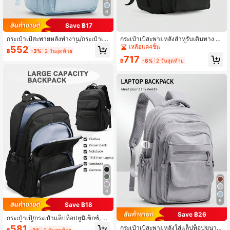
6
Save ฿17
กระเป๋าเป้สะพายหลังทำงาน/กระเป๋าเป้
กระเป๋าเป้สะพายหลังสำหรับเดินทาง ใส่
แล็ปท็อป ยูนิเซกส์, 15-17 นิ้ว, ช่องซิปห
โน้ตบุ๊ค ขนาด 14-15.6 นิ้ว กระเป๋าเป้โ
เหลือแค่4ชิ้น
552
฿
-3%
2 วันสุดท้าย
ลายช่อง, น้ำหนักเบาและทนทาน, เหมา
น้ตบุ๊ค 15-17 นิ้ว สำหรับผู้หญิงและผู้ชา
717
ะสำหรับเป็นกระเป๋านักเรียน
ย กระเป๋าเป้นักเรียนน้ำหนักเบา แข็งแร
฿
-8%
2 วันสุดท้าย
ง ขนาด 15.6 นิ้ว กระเป๋าโน้ตบุ๊คที่ทนท
าน สำหรับกิจกรรมกลางแจ้ง ปีนเขา มีช่
องเก็บของหลายฟังก์ชัน กระเป๋าเป้สำห
รับเดินทางทำงานเรียน กันน้ำ กระเป๋าเ
ป้นักเรียนแบบเป็นทางการ ของขวัญกลั
บไปโรงเรียน สำหรับเด็กผู้ชายและเด็กผู้
หญิง รุ่นใหม่และรุ่นเก่าจะจัดส่งสุ่มออก
มา
4
6
Save ฿18
Save ฿26
กระเป๋าเป้/กระเป๋าแล็ปท็อปยูนิเซ็กซ์, 15
-17 นิ้ว, น้ำหนักเบาและทนทาน, กระเป๋
581
กระเป๋าเป้สะพายหลังใส่แล็ปท็อปขนาด
฿
-3%
2 วันสุดท้าย