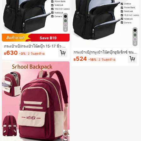
4
Save ฿19
4
กระเป๋าเป้/กระเป๋าโน้ตบุ๊ก 15-17 นิ้ว น้ำ
หนักเบาและทนทาน กระเป๋าโน้ตบุ๊ก 15.
630
กระเป๋าเป้/กระเป๋าโน้ตบุ๊กยูนิเซ็กซ์ ขนา
฿
-3%
2 วันสุดท้าย
6 นิ้ว สำหรับทุกเพศ กระเป๋าเป้เดินป่าก
ด 15-17 นิ้ว น้ำหนักเบาและทนทาน กร
524
ลางแจ้งกันน้ำพร้อมกระเป๋าหลายฟังก์ชั
฿
-18%
2 วันสุดท้าย
ะเป๋าโน้ตบุ๊กขนาด 15.6 นิ้ว
น ส่งแบบสุ่มรุ่นใหม่และรุ่นเก่า