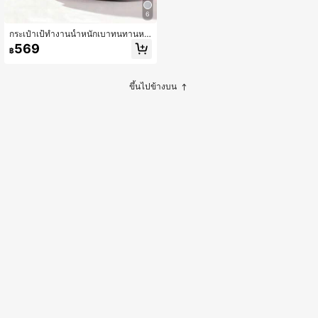
6
กระเป๋าเป้ทำงานน้ำหนักเบาทนทานหล
ายช่องสำหรับผู้หญิงและผู้ชาย ขนาด 1
569
฿
5-17 นิ้ว กระเป๋าโน้ตบุ๊กเดินทางธุรกิจ ก
ระเป๋าเป้นักศึกษามหาวิทยาลัย กระเป๋า
โน้ตบุ๊กขนาดใหญ่กันน้ำ 15.6 นิ้ว กระเป๋
าเป้เดินป่ากลางแจ้ง กระเป๋าเป้นักศึกษา
ขึ้นไปข้างบน
มหาวิทยาลัยหลายช่อง