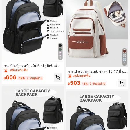
และพนักงานออฟฟิศ กระเป๋าเป้สะพาย
หลังนี้มีช่องใส่แล็ปท็อปโดยเฉพาะ ทำใ
ห้เป็นตัวเลือกที่สมบูรณ์แบบสำหรับช่วง
เปิดเทอม วันแรกของการเปิดเรียน และ
นักเรียนมัธยมต้น/ปลาย
4
6
กระเป๋าเป้/กระเป๋าแล็ปท็อป ยูนิเซ็กซ์ ข
นาด 15-17 นิ้ว น้ำหนักเบาและทนทาน
เหลือแค่10ชิ้น
กระเป๋าเป้สะพายหลังขนาด 15-17 นิ้ว
กระเป๋าแล็ปท็อปขนาด 15.6 นิ้ว
สำหรับผู้หญิงและผู้ชาย มีหลายช่อง น้ำ
เหลือแค่6ชิ้น
606
฿
-12%
2 วันสุดท้าย
หนักเบา ทนทาน สำหรับเดินทางไปทำง
503
าน ธุรกิจ การเดินทาง โรงเรียน กระเป๋าเ
฿
-3%
2 วันสุดท้าย
ป้สำหรับนักศึกษามหาวิทยาลัย กันน้ำ ค
วามจุขนาดใหญ่ กระเป๋าโน้ตบุ๊กขนาด
15.6 นิ้ว กระเป๋าเป้สำหรับเดินป่ากลางแ
จ้ง กระเป๋าเป้หลายฟังก์ชันสำหรับนักศึก
ษามหาวิทยาลัย