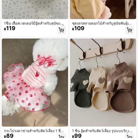
1ชิ้น เสื้อสเวตเตอร์มีฮู้ดสำหรับสุนัขและ
ชุดเดรสลายดอกไม้สำหรับสุนัขพันธุ์เล็
119
109
แมวฤดูใบไม้ร่วง/ฤดูหนาวแบบใหม่ เสื้
ก, ชุดฤดูใบไม้ผลิ/ฤดูร้อนน้ำหนักเบาสำ
฿
฿
อสวมหัวอเนกประสงค์สำหรับพุดเดิ้ล, บิ
หรับพุดเดิ้ล, บิชอง ฟริเซ่, ยอร์คกี้, แมว
ชอง ฟริเซ่, ชเนาเซอร์, สัตว์เลี้ยงขนาดเ
ล็ก
กระโปรงตาข่ายสำหรับสัตว์เลี้ยง 1 ชิ้น เ
1 ชิ้น ฮู้ดสำหรับสัตว์เลี้ยง รูปแบบรัก เห
89
99
หมาะสำหรับ Pomeranian, Bichon, Te
มาะสำหรับสุนัขขนาดเล็กเช่นแท็ดดี้ พูเ
฿
฿