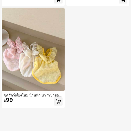
ddy, Yorkshire Terrier, Schnauzer, แ
ดิล์ และยอร์กเชอร์เทอร์เรีย สำหรับฤดูใ
มว ฯลฯ
บไม้ร่วง/หนาว
ชุดสัตว์เลี้ยงใหม่ น้ำหนักเบา ระบายอา
99
กาศได้ดี ชุดแขนพองสำหรับสุนัข & แม
฿
ว เหมาะสำหรับพุดเดิ้ล บิชอน ฟริเซ่ เท็
ดดี้