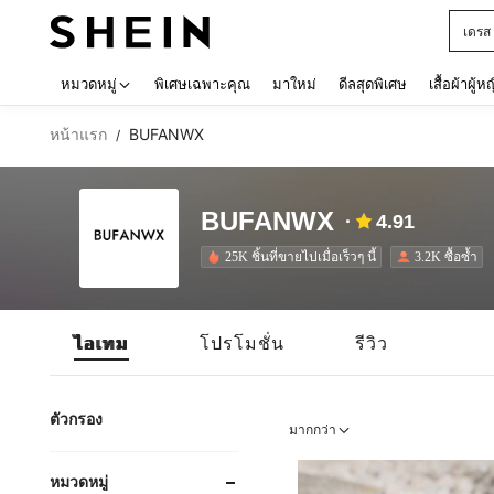
เด็กโ
Use up 
หมวดหมู่
พิเศษเฉพาะคุณ
มาใหม่
ดีลสุดพิเศษ
เสื้อผ้าผู้ห
หน้าแรก
BUFANWX
/
BUFANWX
4.91
25K ชิ้นที่ขายไปเมื่อเร็วๆ นี้
3.2K ซื้อซ้ำ
ไอเทม
โปรโมชั่น
รีวิว
ตัวกรอง
มากกว่า
หมวดหมู่