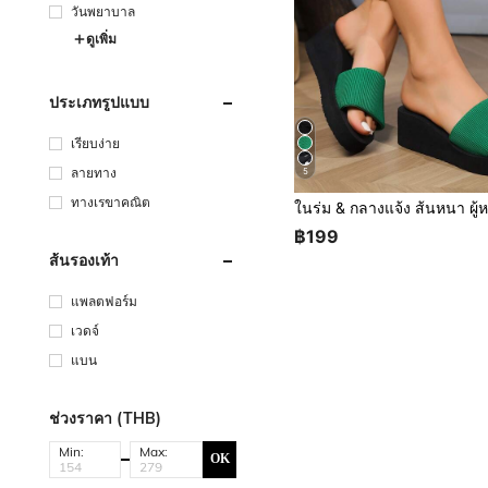
วันพยาบาล
ดูเพิ่ม
ประเภทรูปแบบ
เรียบง่าย
ลายทาง
5
ทางเรขาคณิต
฿199
ส้นรองเท้า
แพลตฟอร์ม
เวดจ์
แบน
ช่วงราคา (THB)
Min:
Max:
OK