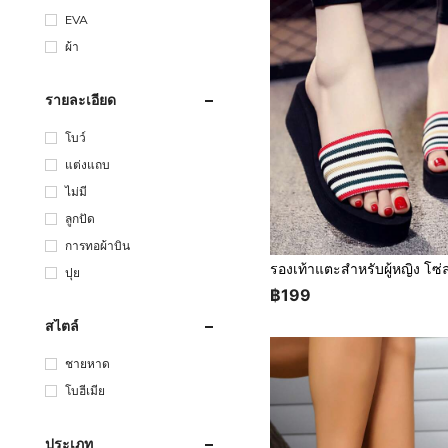
EVA
ผ้า
รายละเอียด
โบว์
แต่งแถบ
ไม่มี
ลูกปัด
การทอผ้าบิน
ปุย
฿199
สไตล์
ชายหาด
โบฮีเมีย
ประเภท