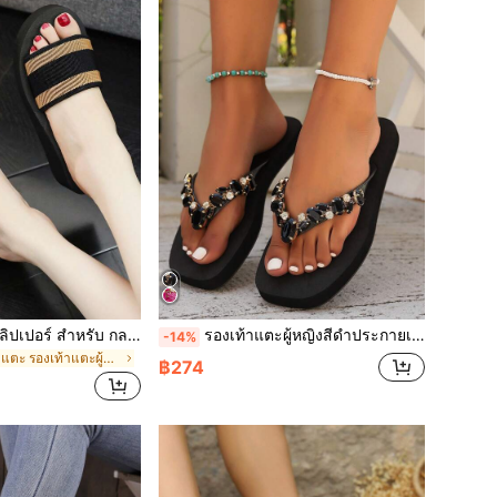
ผู้หญิง หนา มีส้น สลิปเปอร์ สำหรับ กลางแจ้ง และ ในร่ม , สีดำ สลิปเปอร์ใส่ในบ้าน พร้อม มีส้น
รองเท้าแตะผู้หญิงสีดำประกายเพชร สำหรับใช้นอกบ้าน ชายหาด, พื้น TPR กันลื่น
-14%
ใน รองเท้าแตะ รองเท้าแตะผู้หญิง
฿274