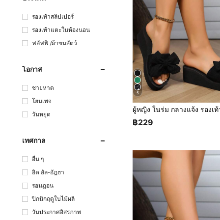
รองเท้าสลิปเปอร์
รองเท้าแตะในห้องนอน
ฟลัฟฟี /ผ้าขนสัตว์
โอกาส
ชายหาด
5
โฮมเพจ
วันหยุด
฿229
เทศกาล
อื่น ๆ
อิด อัล-อัฎฮา
รอมฎอน
ปิกนิกฤดูใบไม้ผลิ
วันประกาศอิสรภาพ