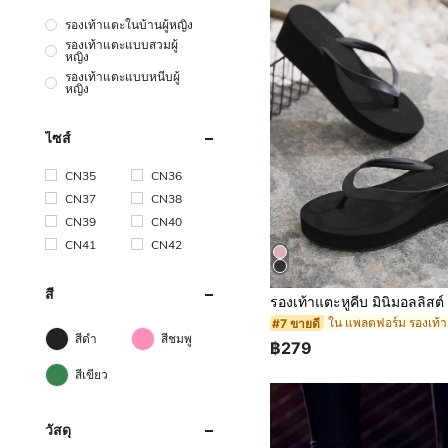
รองเท้าแตะในบ้านผู้หญิง
รองเท้าแตะแบบสวมผู้
หญิง
รองเท้าแตะแบบหนีบผู้
หญิง
ไซส์
CN35
CN36
CN37
CN38
CN39
CN40
CN41
CN42
สี
#7 ขายดี
สีดำ
สีชมพู
฿279
สีเขียว
วัสดุ