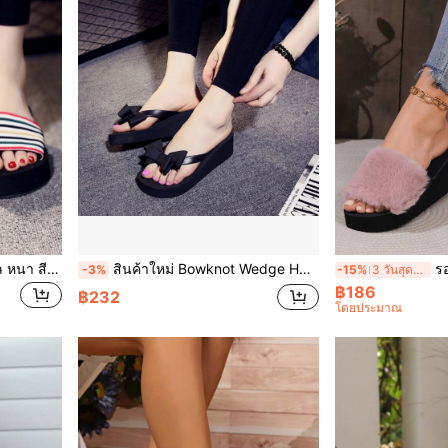
รองเท้าแตะสำหรับผู้หญิง โซ่ล หนา สีบล็อก พื้นสูง, รัดสายรัดใส่ในร่ม รองเท้าแตะเวดจ์ชายหาด
สินค้าใหม่ Bowknot Wedge Heel Flip Flops สำหรับผู้หญิงรองเท้าแตะ Eva พื้นหนา
รองเท้าส
-3%
-15%
3 วันสุดท้าย
฿186
฿232
โดยประมาณ