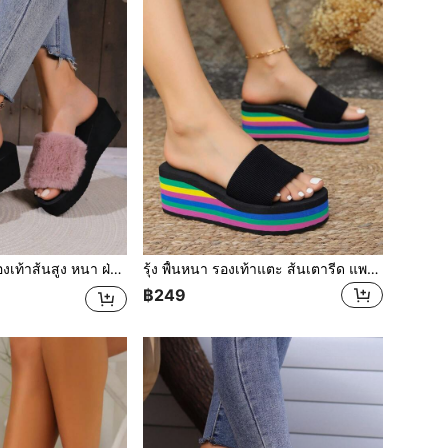
้นสูง หนา ฝ่าเท้า สลิปเปอร์ พร้อม ผู้หญิง ส้นเตารีด มีส้น รองเท้าใส่ในบ้าน
รุ้ง พื้นหนา รองเท้าแตะ ส้นเตารีด แพลตฟอร์ม เปิดนิ้วเท้า รองเท้าแตะ ผู้หญิง สีดำ รองเท้าใส่ในบ้าน
฿249