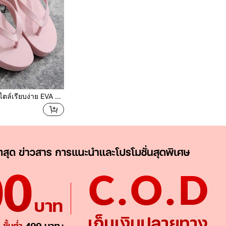
รองเท้าแตะหูคีบ สไตล์เรียบง่าย EVA ชายหาด สำหรับ ผู้หญิง , พร้อม TPR กันลื่น ฝ่าเท้า