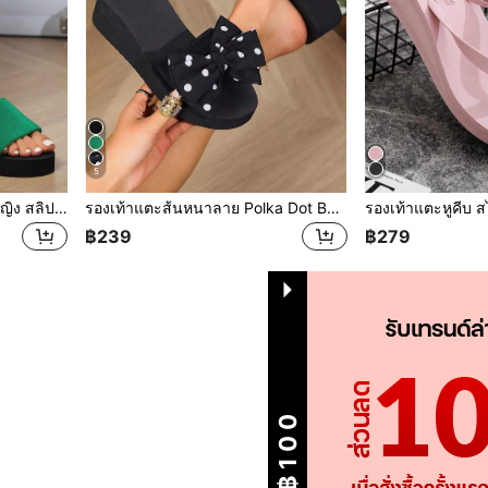
5
ในร่ม & กลางแจ้ง ส้นหนา ผู้หญิง สลิปเปอร์ , สีดำ แพลตฟอร์ม มีส้น รองเท้าใส่ในบ้าน
รองเท้าแตะส้นหนาลาย Polka Dot Bowknot ของผู้หญิงในร่ม/กลางแจ้ง, สีดำ, รองเท้าแตะในบ้านส้นลิ่ม
฿239
฿279
1
รวม 1 หน้า