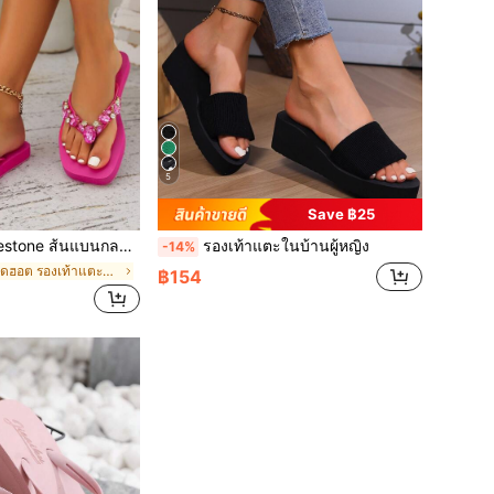
5
Save ฿25
liday Beach Flip Flops TPR Anti-Skid ด้านล่างรองเท้าแตะ
รองเท้าแตะในบ้านผู้หญิง
-14%
ใน ชมพูสุดฮอต รองเท้าแตะผู้หญิง
฿154