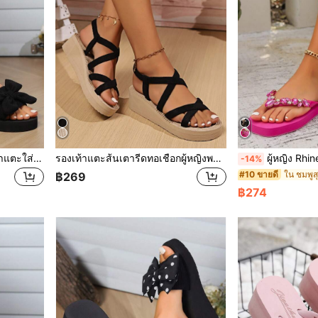
ผู้หญิง ในร่ม กลางแจ้ง รองเท้าแตะใส่ในบ้าน , ส้นหนา , สีดำ ส้นเตารีด รองเท้าแตะใส่ในบ้าน
รองเท้าแตะส้นเตารีดทอเชือกผู้หญิงพร้อมพื้นรองเท้าหนา สไลด์วันหยุดชายหาดกลางแจ้ง
ผู้หญิง Rhinestone ส้นแบนกลางแจ้ง Ho
-14%
#10 ขายดี
฿269
฿274