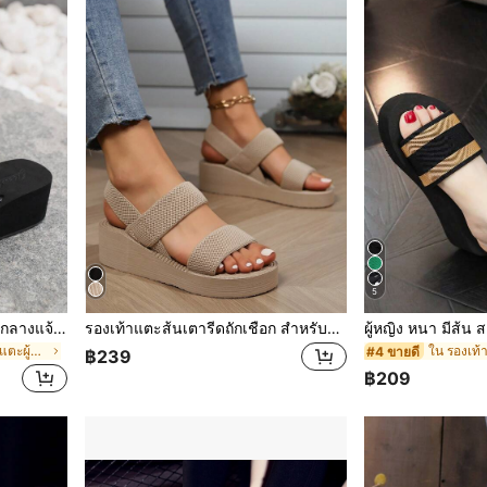
5
รองเท้าแตะหูคีบ มินิมอลลิสต์ กลางแจ้ง ชายหาด ผู้หญิง EVA พร้อม TPR กันลื่น ฝ่าเท้า , สมบูรณ์แบบ สำหรับ วันหยุด
รองเท้าแตะส้นเตารีดถักเชือก สำหรับสตรี รองเท้าพื้นหนาแบบสไตล์ชายหาด แพลตฟอร์ม สำหรับใช้ภายนอกอาคาร
ใน แพลตฟอร์ม รองเท้าแตะผู้หญิง
#4 ขายดี
฿239
฿209