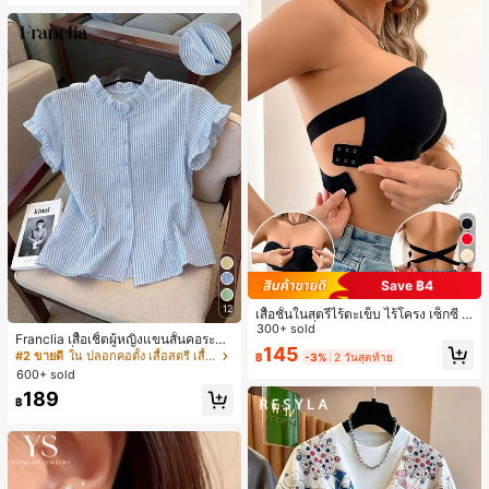
Save ฿4
12
เสื้อชั้นในสตรีไร้ตะเข็บ ไร้โครง เซ็กซี่ ด้
านข้างไม่ลื่น แผ่นรองถอดได้ ลายไขว้ห
300+ sold
Franclia เสื้อเชิ้ตผู้หญิงแขนสั้นคอระบา
ลัง ไร้สาย สบายตลอดวัน
145
ยกระดุมเดี่ยวลายทาง
#2 ขายดี
ใน ปลอกคอตั้ง เสื้อสตรี เสื้อเบลาส์ & Tee
฿
-3%
2 วันสุดท้าย
600+ sold
189
฿