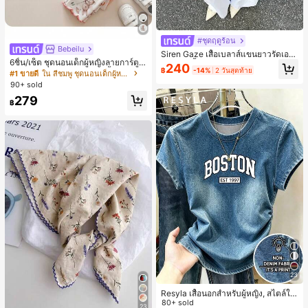
#ชุดฤดูร้อน
Bebeilu
Siren Gaze เสื้อเบลาส์แขนยาวรัดเอว
6ชิ้น/เซ็ต ชุดนอนเด็กผู้หญิงลายการ์ตูน
ลายจุดสีน้ำตาลใหม่สำหรับฤดูใบไม้ร่ว
240
฿
-14%
2 วันสุดท้าย
หมีและดอกไม้ คอกลม แขนสั้น กางเกง
งสำหรับผู้หญิง
#1 ขายดี
ใน สีชมพู ชุดนอนเด็กผู้หญิง
ขาสั้น ขอบระบาย สวมใส่สบาย
90+ sold
279
฿
23
Resyla เสื้อนอกสำหรับผู้หญิง, สไตล์ให
ม่ฤดูร้อน, กีฬากลางแจ้งแบบสบายๆ, ลา
80+ sold
23