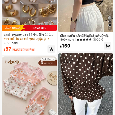
Save ฿12
4
ชุดต่างหูมุกหรูหรา 14 ชิ้น, ดีไซน์มินิมอ
เสื้อสายเดี่ยวเซ็กซี่ไร้หลังสำหรับผู้หญิง
ลใหม่ที่เป็นเอกลักษณ์ ต่างหูที่สง่างาม
#1 ขายดี
ใน หลากสี ชุดต่างหูผู้หญิง
พร้อมบราแบบมีฟองน้ำ, เสื้อกล้ามแขน
500+ sold
(1000+)
สำหรับผู้หญิง, ของขวัญสำหรับเธอ
กุด, เสื้อลำลองสีดำสำหรับฤดูร้อน
600+ sold
159
฿
87
฿
-12%
2 วันสุดท้าย
0-3 Years