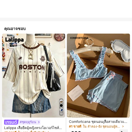
คุณอาจชอบ
19
Comfortcana ชุดนอนเสื้อสายเดี่ยวแต่
#ชุดฤดูร้อน
งระบายและกางเกงขาสั้นสำหรับผู้หญิง
#1 ขายดี
ใน ลำลอง-ยัง ชุดนอนผู้หญิง
Lalippa เสื้อยืดผู้หญิงทรงโอเวอร์ไซส์ค
วามยาวกลาง คอกลม ไหล่ตก ลายพิมพ์