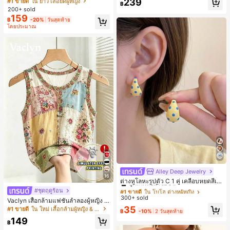
239
#1 ขายดี
ใน ยาว เสื้อยืดผู้หญิง
฿
ตัวอักษรและลายทางแนวตั้ง สไตล์แฟชั่
200+ sold
นมินิมอล ของขวัญให้เพื่อน
159
฿
-20%
วันสุดท้าย
โดยประมาณ
Alley Deep Jewelry
#1 ขายดี
ใน โบโฮ ต่างหูผู้หญิง
16
ลูกค้ากลับมาซื้อซ้ำ!
ต่างหูโลหะรูปตัว C 1 คู่ เคลือบหยดสีเห
ลือง ลายจุดสีน้ำเงิน สไตล์ยุโรปและอเม
เกือบหมดแล้ว!
#1 ขายดี
#1 ขายดี
ใน โบโฮ ต่างหูผู้หญิง
ใน โบโฮ ต่างหูผู้หญิง
#ชุดฤดูร้อน
ริกัน แฟชั่นส่วนตัว หวานและสง่างาม
300+ sold
ลูกค้ากลับมาซื้อซ้ำ!
ลูกค้ากลับมาซื้อซ้ำ!
Vaclyn เสื้อกล้ามแฟชั่นลำลองผู้หญิง ล
สำหรับผู้หญิงและเด็กหญิง สำหรับการเ
ายแพตช์เวิร์ก แขนกุด คอกลม ติดกระดุ
เกือบหมดแล้ว!
เกือบหมดแล้ว!
#1 ขายดี
ใน โบโฮ ต่างหูผู้หญิง
35
#1 ขายดี
ใน ใหม่ เสื้อกล้ามผู้หญิง & Camis
ดินทาง งานแต่งงาน ปาร์ตี้ วันเกิด ของ
฿
-10%
2 วันสุดท้าย
ม
ลูกค้ากลับมาซื้อซ้ำ!
ขวัญคริสต์มาส 2026
149
฿
เกือบหมดแล้ว!