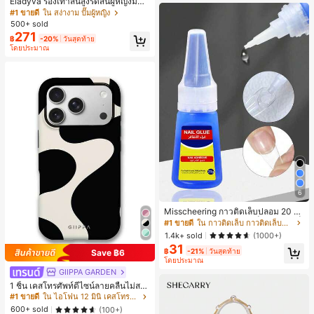
Eladyva รองเท้าส้นสูงรัดส้นผู้หญิงมีดอ
กไม้ประดับตาข่ายเสริมและสามารถสว
#1 ขายดี
ใน สง่างาม ปั๊มผู้หญิง
มได้สองแบบ ส้นสูง 7 ซม. รูปแบบโรมัน
500+ sold
หรูหรา ส้นเข็ม ลุคเทพนิยาย
271
฿
-20%
วันสุดท้าย
โดยประมาณ
6
Misscheering กาวติดเล็บปลอม 20 กรั
ม แรงยึดสูง เจลสติกเกอร์เล็บนุ่ม แห้งเร็
#1 ขายดี
ใน กาวติดเล็บ กาวติดเล็บและสารยึดติด
ว เหมาะสำหรับผู้เริ่มต้นทำเล็บ ติดทนน
1.4k+ sold
(1000+)
าน
31
฿
-21%
วันสุดท้าย
Save ฿6
โดยประมาณ
GIIPPA GARDEN
1 ชิ้น เคสโทรศัพท์ดีไซน์ลายคลื่นไม่สม
มาตรสำหรับ Phone 17 Pro Max, เหม
#1 ขายดี
ใน ไอโฟน 12 มินิ เคสโทรศัพท์แฟชั่น
าะสำหรับ Phone 16 Pro Max, 15 Pro
600+ sold
(100+)