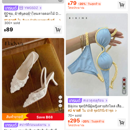
ยออกแบบ, พิมพ์ตัวอักษร & ตัวเลข สีน้ำ
79
฿
-20%
วันสุดท้าย
เงิน แฟชั่น & อเนกประสงค์ เสื้อยืด, สตรี
YWGSDZ
โดยประมาณ
#1 ขายดี
ใน สีเบจ ผ้าพันคอทรงสี่เหลี่ยมและผ้าพันคอสำหรับผู้
ทแวร์ถ่ายภาพ, สไตล์สตรีท, เทศกาล, เ
ลูกค้ากลับมาซื้อซ้ำ!
60ซม. ผ้าพันคอผ้าไหมลายดอกไม้ Dit
สื้อยืดสำหรับผู้หญิง
sy สีเบจ, เครื่องประดับใหม่สำหรับผู้หญิ
#1 ขายดี
#1 ขายดี
ใน สีเบจ ผ้าพันคอทรงสี่เหลี่ยมและผ้าพันคอสำหรับผู้
ใน สีเบจ ผ้าพันคอทรงสี่เหลี่ยมและผ้าพันคอสำหรับผู้
งฤดูใบไม้ผลิ/ฤดูใบไม้ร่วง, ผ้าพันคอผืน
300+ sold
ลูกค้ากลับมาซื้อซ้ำ!
ลูกค้ากลับมาซื้อซ้ำ!
บางอเนกประสงค์หรูหรา
#1 ขายดี
ใน สีเบจ ผ้าพันคอทรงสี่เหลี่ยมและผ้าพันคอสำหรับผู้
89
฿
ลูกค้ากลับมาซื้อซ้ำ!
6
#เอวสูงฤดูร้อน
Bikinx ชุดบิกินี่ผู้หญิงสายถักไหล่ เสื้อว่า
5
ยน้ำวันพีซมีโครงพร้อมสายผูกหลังสีตัด
#2 ขายดี
ใน ปกติ ชุดบิกินี่เข้าชุด
กัน สำหรับเที่ยวพักผ่อน ชายหาด ฤดูร้อ
70+ sold
Save ฿68
น
295
฿
-20%
วันสุดท้าย
#ปาร์ตี้ก่อนแต่งงาน
โดยประมาณ