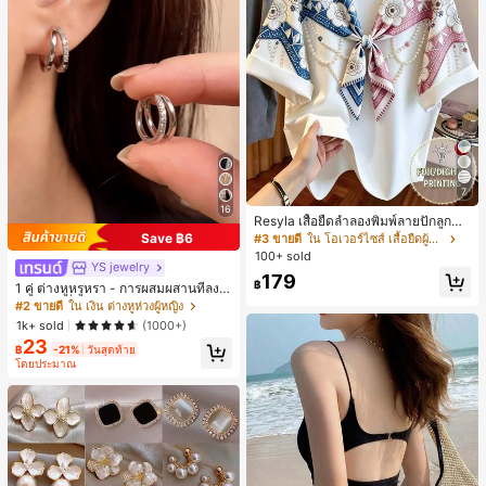
7
16
Resyla เสื้อยืดลำลองพิมพ์ลายปักลูกปัด
รูปโบว์ขนาดใหญ่สำหรับผู้หญิง
Save ฿6
#3 ขายดี
ใน โอเวอร์ไซส์ เสื้อยืดผู้หญิง
100+ sold
YS jewelry
179
฿
1 คู่ ต่างหูหรูหรา - การผสมผสานที่ลงตั
วของแฟชั่นและความซับซ้อน, ดีไซน์ส
#2 ขายดี
ใน เงิน ต่างหูห่วงผู้หญิง
องชั้น, เหมาะสำหรับสุภาพสตรีและนักเ
1k+ sold
(1000+)
รียน, ต่างหูทองแดงฝังไมโคร
23
฿
-21%
วันสุดท้าย
โดยประมาณ