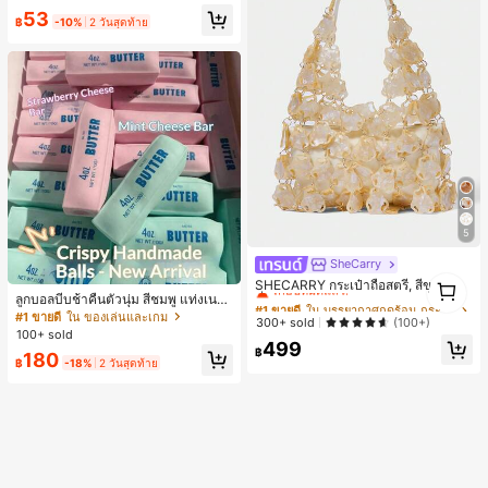
Max, 14 Pro Max, เคสโทรศัพท์สไตล์เ
53
กาหลีและน่าสนใจ, เข้ากันได้กับ 11/12/
฿
-10%
2 วันสุดท้าย
13/14/15/16 Pro Max Plus, ดีไซน์หรู
หราเหมาะสำหรับทั้งชายและหญิง, ของ
ขวัญในอุดมคติสำหรับคริสต์มาส, วันว
าเลนไทน์, อีสเตอร์, ฤดูแต่งงานและวันเ
กิดสำหรับแฟนสาว
5
SheCarry
#1 ขายดี
ใน บรรยากาศฤดูร้อน กระเป๋าหูหิ้วด้านบนผู้หญิง
1
เกือบหมดแล้ว!
SHECARRY กระเป๋าถือสตรี, สีขาว, แฟ
1
ลูกบอลบีบช้าคืนตัวนุ่ม สีชมพู แท่งเนย
ชั่น, สง่างาม, วันหยุด, งานปาร์ตี้
#1 ขายดี
#1 ขายดี
ใน บรรยากาศฤดูร้อน กระเป๋าหูหิ้วด้านบนผู้หญิง
ใน บรรยากาศฤดูร้อน กระเป๋าหูหิ้วด้านบนผู้หญิง
บีบคลายเครียด นุ่มยืดหยุ่น ของเล่นบีบ
#1 ขายดี
ใน ของเล่นและเกม
เกือบหมดแล้ว!
เกือบหมดแล้ว!
300+ sold
(100+)
4 ออนซ์ ของเล่นเกลือ เหมาะสำหรับขอ
100+ sold
#1 ขายดี
ใน บรรยากาศฤดูร้อน กระเป๋าหูหิ้วด้านบนผู้หญิง
งขวัญวันหยุด ของขวัญสนุกและน่ารัก
499
฿
180
ของขวัญวันเกิด ของขวัญอีสเตอร์ ของ
เกือบหมดแล้ว!
฿
-18%
2 วันสุดท้าย
ขวัญฮาโลวีน ของขวัญคริสต์มาส ของข
วัญปาร์ตี้ สกวิชชี่ ของเล่นสกวิชชี่ ของเ
ล่นคลายเครียดสกวิชชี่ สกวิชชี่เกี๊ยว ขอ
งเล่นสำหรับผู้ใหญ่ ผู้หญิง สกวิชชี่กรอบ
สกวิชชี่เนยกรอบ บีบ ลูกบอลสลัชชี่