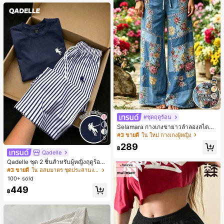
หญิงและเด็กผู้หญิง เหมาะสำหรับฤดูใบ
ไม้ร่วงและฤดูหนาว
22
#ชุดฤดูร้อน
Selamara กางเกงขายาวลำลองสไตล์โ
บฮีเมียนสำหรับพักผ่อน สีกากี ผิวสัมผัส
#3 ขายดี
ใน ใหม่ กางเกงผู้หญิง
5
มีเท็กซ์เจอร์ เอวสูงทรงหลวม เอวยางยืด
289
พร้อมเชือกรูด ทรงขาตรงทิ้งตัว ขากว้า
฿
Qadelle
ง สำหรับชายหาด ลำลอง พักผ่อน และเ
ดินทาง
Qadelle ชุด 2 ชิ้นสำหรับผู้หญิงฤดูร้อน
แบบสบายๆ สำหรับใส่ทุกวัน, กางเกงขา
#3 ขายดี
ใน อสมมาตร ชุดประสานงานสตรี
ยาวลายทางสีน้ำเงินเข้มและสีขาว, เสื้อ
100+ sold
ยืดแขนสั้นคอกลมปักลายรัดรูป
449
฿