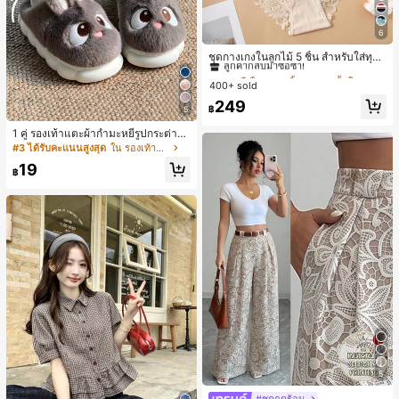
6
#1 ขายดี
ใน ชุด 5 ชิ้น กางเกงชั้นในผู้หญิง
ลูกค้ากลับมาซื้อซ้ำ!
ชุดกางเกงในลูกไม้ 5 ชิ้น สำหรับใส่ทุกวั
น
#1 ขายดี
#1 ขายดี
ใน ชุด 5 ชิ้น กางเกงชั้นในผู้หญิง
ใน ชุด 5 ชิ้น กางเกงชั้นในผู้หญิง
400+ sold
ลูกค้ากลับมาซื้อซ้ำ!
ลูกค้ากลับมาซื้อซ้ำ!
#1 ขายดี
ใน ชุด 5 ชิ้น กางเกงชั้นในผู้หญิง
249
฿
5
ลูกค้ากลับมาซื้อซ้ำ!
1 คู่ รองเท้าแตะผ้ากำมะหยี่รูปกระต่าย
สำหรับผู้หญิง, อบอุ่นและสบาย, เหมาะ
#3 ได้รับคะแนนสูงสุด
ใน รองเท้าแตะใส่ในบ้าน
สำหรับใส่ลำลองในฤดูใบไม้ร่วง/ฤดูหน
19
าว, รองเท้าบ้านผู้หญิงหรูหราใหม่, ส้นเ
฿
ตี้ย, หัวกลมเรียบง่าย, อุปกรณ์เสริมสำห
รับฤดูหนาวที่อบอุ่น, รองเท้าแตะผ้ากำม
ะหยี่น่ารัก, ของขวัญปีใหม่/วันวาเลนไท
น์ในอุดมคติ, รองเท้าแตะคู่รัก, ของขวั
ญวันแม่, สวน, ของตกแต่งห้องครัว, ฤดู
ร้อน, ชายหาด, ของใช้จำเป็นสำหรับกา
รเดินทาง, ของตกแต่งห้อง, นุ่มนิ่ม, การ
สำเร็จการศึกษา, ชั้นวางรองเท้า, ประห
ยัดพื้นที่จัดเก็บ, กลางแจ้ง, สวน, พิธีสำเ
ร็จการศึกษา, พิธีจบการศึกษา, ยินดีด้ว
ยบัณฑิต, บัณฑิตที่สำเร็จการศึกษา, ผู้ก
ล่าวคำอำลา, เรียนจบ, งานเลี้ยงจบการ
ศึกษา
5