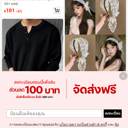
ลูกไม้ ดีไซน์ต่อผ้า เปิดหลัง แขนกุด
50+ sold
191
฿
-4%
2ชิ้น/1ชิ้น ที่คาดผมโบว์ลูกไม้ มงกุฎสูง
แถบกว้าง สีดำ สีขาว สำหรับใส่ประจำ
#1 ขายดี
ใน โพลีเอสเตอร์ ที่คาดผม
วัน กิ๊บติดผม ยางรัดผม (ลายปักดอกไม้
900+ sold
จัดวางแบบสุ่ม)
49
฿
Save ฿14
1
Blueprint Man
1
Blueprint Man เสื้อยืดผู้ชาย 1 ชิ้น คอเ
ลงทะเบียน
ฮนลีย์ ผ้าถักลายวาฟเฟิล คอวีเล็ก ทรงห
#1 ขายดี
ใน มีรอยบาก เสื้อยืดผู้ชาย
ลวม บาง ระบายอากาศได้ดี ใส่สบาย มี
100+ sold
กระดุม สไตล์ Old Money ทรงยุโรป ไซ
การลงทะเบียนแสดงว่าคุณยอมรับ
นโยบายความเป็นส่วนตัว & คุกกี้
และ
ข้อ
275
ส์ใหญ่กว่าปกติ กรุณาเลือกไซส์เล็กลงเพื่
฿
-5%