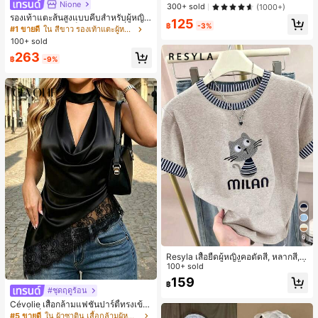
ารตกแต่งประจำวัน
Nione
ลูกค้ากลับมาซื้อซ้ำ!
ลูกค้ากลับมาซื้อซ้ำ!
300+ sold
(1000+)
รองเท้าแตะส้นสูงแบบคีบสำหรับผู้หญิง
#1 ขายดี
ใน วินเทจ นาฬิกาควอทซ์ผู้หญิง
125
฿
-3%
สไตล์คลาสสิก สีบล็อก สไตล์แฟรี่ฤดูร้อ
#1 ขายดี
ใน สีขาว รองเท้าแตะผู้หญิง
ลูกค้ากลับมาซื้อซ้ำ!
น ส้นเข็ม รองเท้าแตะแบบคีบ รองเท้าแ
100+ sold
ตะชายหาดแฟชั่นสายไขว้ รองเท้าผู้ห
263
ญิง สำหรับออฟฟิศ บ้าน กลางแจ้ง ดีไซ
฿
-9%
น์หัวเหลี่ยม ชิคและหรูหรา สำหรับเดทไ
นท์
6
Resyla เสื้อยืดผู้หญิงคอตัดสี, หลากสี, ล
ายพิมพ์แมวน่ารัก, เสื้อสำหรับออกไปเที่
100+ sold
ยวฤดูร้อน, ดีไซน์กราฟิก, ความรู้สึกพรีเ
159
฿
มียม, ลำลองอเนกประสงค์, สวมใส่ประ
#ชุดฤดูร้อน
จำวัน, กลางแจ้ง, ช้อปปิ้ง, การเดินทาง
Cévolie เสื้อกล้ามแฟชั่นปาร์ตี้ทรงเข้า
เสื้อผ้ากลางแจ้ง
รูป เซ็กซี่ คอเดรป คอคาวล์ จับย่น แต่ง
#5 ขายดี
ใน ผ้าซาติน เสื้อกล้ามผู้หญิง & Camis