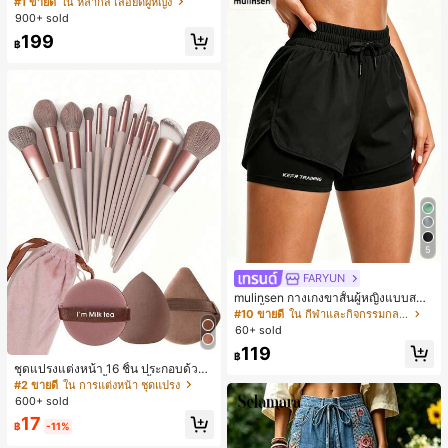
#1 ขายดี
ใน หลากสี เสื้อยืดผู้หญิง
สปอร์ตแฟชั่นมินิมอล ของขวัญสำหรับเ
900+ sold
พื่อน
199
฿
5
FARYUN
mulinsen กางเกงขาสั้นผู้หญิงแบบสบา
ยๆ สีพื้น หลวม อเนกประสงค์ กางเกงขา
#10 ขายดี
ใน กีฬาและกิจกรรมกลางแจ้ง
สั้นกีฬา 2-In-1 สำหรับวิ่ง ฟิตเนส และก
60+ sold
ารฝึกซ้อมกีฬาในฤดูร้อน
119
฿
ชุดแปรงแต่งหน้า 16 ชิ้น ประกอบด้วยแ
ปรงแต่งหน้า 13 ชิ้น, ฟองน้ำแต่งหน้ารู
#2 ขายดี
ใน การแต่งหน้า ชุดแปรง
ปหยดน้ำ 1 ชิ้น, แปรงแป้งรองพื้นกลม 1
600+ sold
ชิ้น และฟองน้ำแต่งหน้ารูปสามเหลี่ยม
17
1 ชิ้น - ชุดคลาสสิก ทำจากขนสังเคราะ
฿
-11%
ห์นุ่มและเป็นมิตรต่อผิว เหมาะสำหรับผู้