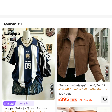
คุณอาจชอบ
17
เสื้อแจ็คเก็ตผู้หญิงฤดูใบไม้ผลิ/ใบไม้ร่วง
สีพื้น หนังเทียม สไตล์ปกคอเสื้อ ซิปขึ้น
#1 ขายดี
ใน เครื่องบินทิ้งระเบิด แจ็คเก็ตผู้หญิง
แขนยาว สไตล์ลำลอง วิทยาลัย สนามบิ
100+ sold
น เสื้อนอก สีน้ำตาล สไตล์สบายๆ ฤดูใบ
9
395
ไม้ร่วง
฿
-10%
โดยประมาณ
#ชุดฤดูร้อน
Lalippa เสื้อยืดผู้หญิงแขนสั้นไหล่ตก ค
อวีปกเสื้อ ลายพิมพ์ดิจิทัลลายทาง สไตล์