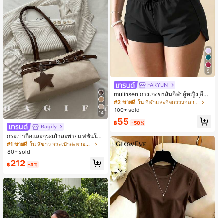
5
FARYUN
mulinsen กางเกงขาสั้นกีฬาผู้หญิง ดีไซ
น์ปลายเปิด เอวยืดหยุ่น กางเกงขาสั้น
#2 ขายดี
ใน กีฬาและกิจกรรมกลางแจ้ง
ลำลองกีฬาฤดูร้อน ความยาว 3/4
100+ sold
14
55
฿
-50%
Bagify
กระเป๋าถือและกระเป๋าสะพายแฟชั่นให
ม่ ตกแต่งด้วยเข็มขัด เหมาะสำหรับงาน
#1 ขายดี
ใน สีขาว กระเป๋าสะพายผู้หญิง
ปาร์ตี้ การรวมตัว การออกไปข้างนอก ก
80+ sold
ารท่องเที่ยว การช้อปปิ้ง และการใช้งาน
212
ประจำวัน สามารถเก็บเหรียญ โทรศัพท์
฿
-3%
เหมาะสำหรับกระเป๋าทำงานของพนักง
านออฟฟิศ นักศึกษามหาวิทยาลัย และ
พนักงานออฟฟิศ กระเป๋าผู้หญิงที่หรูหรา