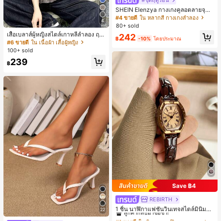
#ชุดฤดูร้อน
SHEIN Elenzya กางเกงคูลอตลายจุดเ
อวสูงแบบใหม่สำหรับฤดูใบไม้ผลิ/ฤดูร้อ
#4 ขายดี
ใน หลากสี กางเกงลำลอง
4
น, สไตล์หรูหราเหมาะสำหรับใส่ในชีวิต
80+ sold
ประจำวันและทำงาน, ให้ความรู้สึกวินเ
เสื้อเบลาส์ผู้หญิงสไตล์เกาหลีลำลอง ฤดู
242
ทจสำหรับฤดูรับปริญญา, เทศกาลดนตร
฿
-10%
โดยประมาณ
ใบไม้ผลิ/ฤดูร้อนใหม่ ชายระบาย ชิคแล
#6 ขายดี
ใน เนื้อผ้า เสื้อผู้หญิง
ี, การแข่งม้าดาร์บี้, วันประกาศอิสรภาพ
ะหรูหรา
100+ sold
239
฿
Save ฿4
REBIRTH
#1 ขายดี
ใน วินเทจ นาฬิกาควอทซ์ผู้หญิง
ลูกค้ากลับมาซื้อซ้ำ!
1 ชิ้น นาฬิกาแฟชั่นวินเทจสไตล์มินิมอล
22
เลขโรมันสำหรับผู้หญิง เหมาะสำหรับก
#1 ขายดี
#1 ขายดี
ใน วินเทจ นาฬิกาควอทซ์ผู้หญิง
ใน วินเทจ นาฬิกาควอทซ์ผู้หญิง