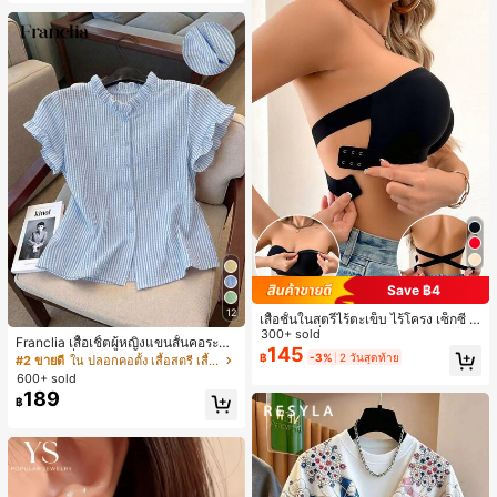
Save ฿4
12
เสื้อชั้นในสตรีไร้ตะเข็บ ไร้โครง เซ็กซี่ ด้
านข้างไม่ลื่น แผ่นรองถอดได้ ลายไขว้ห
300+ sold
Franclia เสื้อเชิ้ตผู้หญิงแขนสั้นคอระบา
ลัง ไร้สาย สบายตลอดวัน
145
ยกระดุมเดี่ยวลายทาง
฿
-3%
2 วันสุดท้าย
#2 ขายดี
ใน ปลอกคอตั้ง เสื้อสตรี เสื้อเบลาส์ & Tee
600+ sold
189
฿