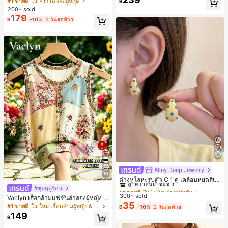
#1 ขายดี
ใน ยาว เสื้อยืดผู้หญิง
฿
ตัวอักษรและลายทางแนวตั้ง สไตล์แฟชั่
200+ sold
นมินิมอล ของขวัญให้เพื่อน
179
฿
-10%
2 วันสุดท้าย
Alley Deep Jewelry
#1 ขายดี
ใน โบโฮ ต่างหูผู้หญิง
16
ลูกค้ากลับมาซื้อซ้ำ!
ต่างหูโลหะรูปตัว C 1 คู่ เคลือบหยดสีเห
ลือง ลายจุดสีน้ำเงิน สไตล์ยุโรปและอเม
#1 ขายดี
#1 ขายดี
ใน โบโฮ ต่างหูผู้หญิง
ใน โบโฮ ต่างหูผู้หญิง
#ชุดฤดูร้อน
ริกัน แฟชั่นส่วนตัว หวานและสง่างาม
300+ sold
ลูกค้ากลับมาซื้อซ้ำ!
ลูกค้ากลับมาซื้อซ้ำ!
Vaclyn เสื้อกล้ามแฟชั่นลำลองผู้หญิง ล
สำหรับผู้หญิงและเด็กหญิง สำหรับการเ
35
ายแพตช์เวิร์ก แขนกุด คอกลม ติดกระดุ
#1 ขายดี
ใน โบโฮ ต่างหูผู้หญิง
#1 ขายดี
ใน ใหม่ เสื้อกล้ามผู้หญิง & Camis
฿
-10%
2 วันสุดท้าย
ดินทาง งานแต่งงาน ปาร์ตี้ วันเกิด ของ
ม
149
ลูกค้ากลับมาซื้อซ้ำ!
ขวัญคริสต์มาส 2026
฿