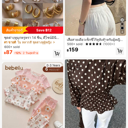
Save ฿12
4
ชุดต่างหูมุกหรูหรา 14 ชิ้น, ดีไซน์มินิมอ
เสื้อสายเดี่ยวเซ็กซี่ไร้หลังสำหรับผู้หญิง
ลใหม่ที่เป็นเอกลักษณ์ ต่างหูที่สง่างาม
#1 ขายดี
ใน หลากสี ชุดต่างหูผู้หญิง
พร้อมบราแบบมีฟองน้ำ, เสื้อกล้ามแขน
500+ sold
(1000+)
สำหรับผู้หญิง, ของขวัญสำหรับเธอ
600+ sold
กุด, เสื้อลำลองสีดำสำหรับฤดูร้อน
159
฿
87
฿
-12%
2 วันสุดท้าย
0-3 Years