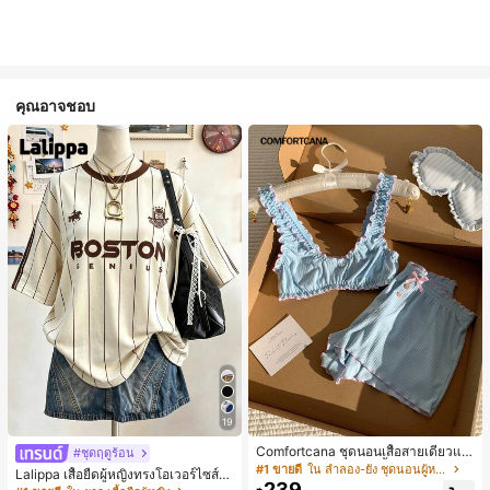
คุณอาจชอบ
19
Comfortcana ชุดนอนเสื้อสายเดี่ยวแต่
#ชุดฤดูร้อน
งระบายและกางเกงขาสั้นสำหรับผู้หญิง
#1 ขายดี
ใน ลำลอง-ยัง ชุดนอนผู้หญิง
Lalippa เสื้อยืดผู้หญิงทรงโอเวอร์ไซส์ค
239
วามยาวกลาง คอกลม ไหล่ตก ลายพิมพ์