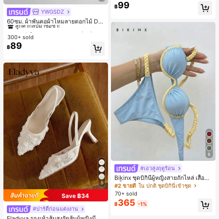
ยออกแบบ, พิมพ์ตัวอักษร & ตัวเลข สีน้ำ
99
฿
เงิน แฟชั่น & อเนกประสงค์ เสื้อยืด, สตรี
YWGSDZ
#1 ขายดี
ใน สีเบจ ผ้าพันคอทรงสี่เหลี่ยมและผ้าพันคอสำหรับผู้
ทแวร์ถ่ายภาพ, สไตล์สตรีท, เทศกาล, เ
ลูกค้ากลับมาซื้อซ้ำ!
60ซม. ผ้าพันคอผ้าไหมลายดอกไม้ Dit
สื้อยืดสำหรับผู้หญิง
sy สีเบจ, เครื่องประดับใหม่สำหรับผู้หญิ
#1 ขายดี
#1 ขายดี
ใน สีเบจ ผ้าพันคอทรงสี่เหลี่ยมและผ้าพันคอสำหรับผู้
ใน สีเบจ ผ้าพันคอทรงสี่เหลี่ยมและผ้าพันคอสำหรับผู้
งฤดูใบไม้ผลิ/ฤดูใบไม้ร่วง, ผ้าพันคอผืน
300+ sold
ลูกค้ากลับมาซื้อซ้ำ!
ลูกค้ากลับมาซื้อซ้ำ!
บางอเนกประสงค์หรูหรา
89
#1 ขายดี
ใน สีเบจ ผ้าพันคอทรงสี่เหลี่ยมและผ้าพันคอสำหรับผู้
฿
ลูกค้ากลับมาซื้อซ้ำ!
6
#เอวสูงฤดูร้อน
Bikinx ชุดบิกินี่ผู้หญิงสายถักไหล่ เสื้อว่า
5
ยน้ำวันพีซมีโครงพร้อมสายผูกหลังสีตัด
#2 ขายดี
ใน ปกติ ชุดบิกินี่เข้าชุด
กัน สำหรับเที่ยวพักผ่อน ชายหาด ฤดูร้อ
70+ sold
Save ฿34
น
365
฿
-1%
#ปาร์ตี้ก่อนแต่งงาน
Eladyva รองเท้าส้นสูงรัดส้นผู้หญิงมีดอ