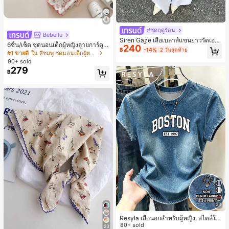
#ชุดฤดูร้อน
Bebeilu
Siren Gaze เสื้อเบลาส์แขนยาวรัดเอว
6ชิ้น/เซ็ต ชุดนอนเด็กผู้หญิงลายการ์ตูน
240
ลายจุดสีน้ำตาลใหม่สำหรับฤดูใบไม้ร่ว
฿
-14%
2 วันสุดท้าย
หมีและดอกไม้ คอกลม แขนสั้น กางเกง
#1 ขายดี
ใน สีชมพู ชุดนอนเด็กผู้หญิง
งสำหรับผู้หญิง
ขาสั้น ขอบระบาย สวมใส่สบาย
90+ sold
279
฿
23
Resyla เสื้อนอกสำหรับผู้หญิง, สไตล์ให
ม่ฤดูร้อน, กีฬากลางแจ้งแบบสบายๆ, ลา
80+ sold
23