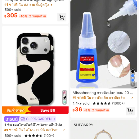
กไม้ประดับตาข่ายเสริมและสามารถสว
#1 ขายดี
ใน สง่างาม ปั๊มผู้หญิง
มได้สองแบบ ส้นสูง 7 ซม. รูปแบบโรมัน
500+ sold
หรูหรา ส้นเข็ม ลุคเทพนิยาย
305
฿
-10%
2 วันสุดท้าย
6
Misscheering กาวติดเล็บปลอม 20 กรั
ม แรงยึดสูง เจลสติกเกอร์เล็บนุ่ม แห้งเร็
#1 ขายดี
ใน กาวติดเล็บ กาวติดเล็บและสารยึดติด
ว เหมาะสำหรับผู้เริ่มต้นทำเล็บ ติดทนน
1.4k+ sold
(1000+)
าน
36
Save ฿6
฿
-8%
2 วันสุดท้าย
GIIPPA GARDEN
1 ชิ้น เคสโทรศัพท์ดีไซน์ลายคลื่นไม่สม
มาตรสำหรับ Phone 17 Pro Max, เหม
#1 ขายดี
ใน ไอโฟน 12 มินิ เคสโทรศัพท์แฟชั่น
าะสำหรับ Phone 16 Pro Max, 15 Pro
600+ sold
(100+)
Max, 14 Pro Max, เคสโทรศัพท์สไตล์เ