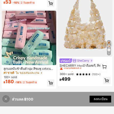
53
กาหลีและน่าสนใจ, เข้ากันได้กับ 11/12/
฿
-10%
2 วันสุดท้าย
13/14/15/16 Pro Max Plus, ดีไซน์หรู
หราเหมาะสำหรับทั้งชายและหญิง, ของ
ขวัญในอุดมคติสำหรับคริสต์มาส, วันว
าเลนไทน์, อีสเตอร์, ฤดูแต่งงานและวันเ
กิดสำหรับแฟนสาว
5
SheCarry
#1 ขายดี
ใน บรรยากาศฤดูร้อน กระเป๋าหูหิ้วด้านบนผู้หญิง
1
เกือบหมดแล้ว!
SHECARRY กระเป๋าถือสตรี, สีขาว, แฟ
1
ลูกบอลบีบช้าคืนตัวนุ่ม สีชมพู แท่งเนย
ชั่น, สง่างาม, วันหยุด, งานปาร์ตี้
#1 ขายดี
#1 ขายดี
ใน บรรยากาศฤดูร้อน กระเป๋าหูหิ้วด้านบนผู้หญิง
ใน บรรยากาศฤดูร้อน กระเป๋าหูหิ้วด้านบนผู้หญิง
บีบคลายเครียด นุ่มยืดหยุ่น ของเล่นบีบ
#1 ขายดี
ใน ของเล่นและเกม
เกือบหมดแล้ว!
เกือบหมดแล้ว!
300+ sold
(100+)
4 ออนซ์ ของเล่นเกลือ เหมาะสำหรับขอ
100+ sold
499
#1 ขายดี
ใน บรรยากาศฤดูร้อน กระเป๋าหูหิ้วด้านบนผู้หญิง
งขวัญวันหยุด ของขวัญสนุกและน่ารัก
฿
180
฿
-18%
2 วันสุดท้าย
ของขวัญวันเกิด ของขวัญอีสเตอร์ ของ
เกือบหมดแล้ว!
ขวัญฮาโลวีน ของขวัญคริสต์มาส ของข
วัญปาร์ตี้ สกวิชชี่ ของเล่นสกวิชชี่ ของเ
ล่นคลายเครียดสกวิชชี่ สกวิชชี่เกี๊ยว ขอ
งเล่นสำหรับผู้ใหญ่ ผู้หญิง สกวิชชี่กรอบ
ส่วนลด ฿100
ลงทะเบียน
สกวิชชี่เนยกรอบ บีบ ลูกบอลสลัชชี่