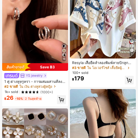
7
16
Resyla เสื้อยืดลำลองพิมพ์ลายปักลูกปัด
Save ฿3
รูปโบว์ขนาดใหญ่สำหรับผู้หญิง
#3 ขายดี
ใน โอเวอร์ไซส์ เสื้อยืดผู้หญิง
100+ sold
YS jewelry
179
฿
1 คู่ ต่างหูหรูหรา - การผสมผสานที่ลงตั
วของแฟชั่นและความซับซ้อน, ดีไซน์ส
#2 ขายดี
ใน เงิน ต่างหูห่วงผู้หญิง
องชั้น, เหมาะสำหรับสุภาพสตรีและนักเ
1k+ sold
(1000+)
รียน, ต่างหูทองแดงฝังไมโคร
26
฿
-10%
2 วันสุดท้าย