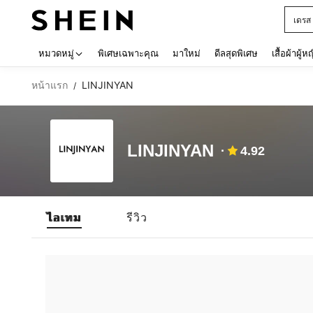
เดรส
Use up 
หมวดหมู่
พิเศษเฉพาะคุณ
มาใหม่
ดีลสุดพิเศษ
เสื้อผ้าผู้ห
หน้าแรก
LINJINYAN
/
LINJINYAN
4.92
ไอเทม
รีวิว