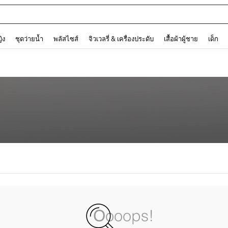
and down arrow keys to navigate search การค้นหาล่าสุด and ค้นหา. Press Enter to
ญิง
ชุดว่ายน้ำ
พลัสไซส์
จิวเวลรี่ & เครื่องประดับ
เสื้อผ้าผู้ชาย
เด็ก