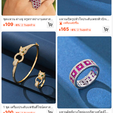
ชุดแหวน ต่างหู หรูหราสง่างามคลาสสิ
แหวนเปิดรูปหัวใจประดับเพชรคิวบิกเซ
กอย่างมีระดับ ชุบแพลตตินัมที่ไม่ตก สี
อร์โคเนียหลากสีสันระยิบระยับหรูหรา เ
เหลือแค่9ชิ้น
109
฿
-8%
2 วันสุดท้าย
ดำ ฝังคอรันดัมแดงหรูและเซอร์โคเนียที่
หมาะสำหรับงานแต่งงาน, งานหมั้น, งา
165
ประดับขึ้นสวยงาม เหมาะสำหรับการแ
นทางการ, ปาร์ตี้, วันเกิด, ของขวัญ และ
฿
-8%
2 วันสุดท้าย
ต่งงาน คู่รัก เจ้าสาว เพื่อนเจ้าสาว การ
สวมใส่ในชีวิตประจำวัน
หมั้น ครบรอบ วันวาเลนไทน์ งานราตรี
ของขวัญวันเกิดสำหรับเพื่อนที่ดีที่สุด อุป
กรณ์เครื่องประดับคุณภาพสำหรับการ
ทำงานและใส่ประจำวัน
1 ชุด เครื่องประดับแฟชั่นดีไซน์คลาสสิ
กวินเทจ ประดับเพชรพลอยเซอร์โคเนียเ
100
แหวนผู้หญิงวงใหญ่แบบปิดวงสไตล์โอเ
฿
-8%
2 วันสุดท้าย