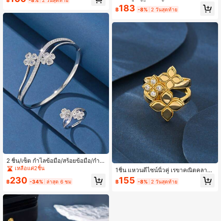
ต็มวง เลือกได้หลายสี กำไลข้อมือแบบปิ
วอร์ไซส์ 1 ชิ้น ดีไซน์หรูหราสง่างาม ปร
183
ด เหมาะสำหรับงานแต่งงาน ชุดราตรี ง
฿
-8%
2 วันสุดท้าย
ะดับเซอร์โคเนียและคริสตัลเต็มวงพร้อม
านปาร์ตี้ วันหยุด ของขวัญวันเกิด รางวั
อัญมณีหลากสี สีเงิน ประกายระยิบระยับ
ลพนักงาน ชุดทำงานประจำวัน เครื่องป
เหมาะสำหรับงานแต่งงาน ชุดราตรี งา
ระดับคุณภาพสูง
นเลี้ยง ปาร์ตี้วันหยุด วันครบรอบ ของข
วัญให้แฟน เพื่อนสนิท และของขวัญวันเ
กิด เครื่องประดับคุณภาพสูงสำหรับใส่
ทำงาน เดินทางประจำวัน และแมตช์ชุ
ด
2 ชิ้น/เซ็ต กำไลข้อมือ/สร้อยข้อมือ/กำไ
ลสแตนเลส สีเงินชุบแพลตินัมสีทองแดง
เหลือแค่2ชิ้น
1ชิ้น แหวนดีไซน์นิ้วคู่ เรขาคณิตคลาสสิ
ขึ้นรูปดอกThree-Leaf Clover ด้วยซิร
ก 4 ใบคลอเวอร์ประดับซิร์โคเนีย, ขนา
230
155
โคเนียสำหรับผู้หญิง เหมาะสำหรับงาน
฿
-34%
ล่าสุด 6 ชม
฿
-8%
2 วันสุดท้าย
ดใหญ่ชุบทองคำ 18 กะรัต เหมาะสำหรั
แต่งงาน ครบรอบ วันเกิด ของขวัญ อุปก
บการสวมใส่ในพิธีวิวาห์ งานปาร์ตี้ สวม
รณ์เสริมใส่ประจำวัน
ใส่ประจำวัน ของขวัญเครื่องประดับวันเ
กิดแฟน