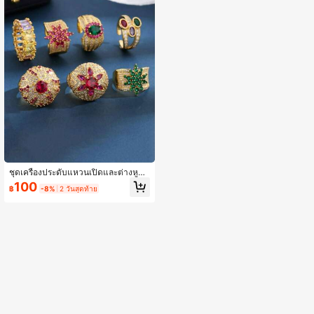
ชุดเครื่องประดับแหวนเปิดและต่างหูสำ
หรับสตรีเคลือบทองคำ 18K ประดับคริส
100
฿
-8%
2 วันสุดท้าย
ตัลลักษณะหรูหราโบราณสไตล์และซิร์โ
คเนีย CZ คุณภาพสูง เหมาะสำหรับ คร
บรอบ วันหยุด งานปาร์ตี้ วันเกิดของผู้อ
าวุโส วันแม่ และใส่ประจำวัน