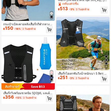
เป๋าเป้น้ำ Camel Hydration เสื้อกั๊กน้ำ
เหลือแค่10ชิ้น
พร้อมขวดน้ำ, เสื้อกั๊กวิ่งยูนิเซ็กซ์, กระเป๋
513
฿
-3%
3 วันสุดท้าย
าเป้วิ่ง, ปรับได้
กระเป๋าเป้สะพายหลังเสื้อกั๊กกีฬากลางแ
150
จ้ง, กระเป๋าเป้สะพายหลังเดินป่า, กระเป๋
฿
-16%
3 วันสุดท้าย
าเป้สะพายหลังปั่นจักรยาน, กระเป๋าเป้ส
ะพายหลังวิ่งเทรล, กระเป๋าเป้สะพายหลัง
เสื้อกั๊กกีฬาผู้หญิงน้ำหนักเบา, กระเป๋าค
าดหน้าอกผู้หญิงน้ำหนักเบาอเนกประสง
ค์, สะดวกสำหรับพกขวดน้ำและโทรศัพ
ท์ระหว่างออกกำลังกาย
4
เสื้อกั๊กไฮเดรชั่นวิ่งน้ำหนักเบา 5 ลิตร ฟั
251
งก์ชันการใช้งาน เหมาะสำหรับการวิ่งเ
฿
-3%
3 วันสุดท้าย
ทรล การเดินป่า การวิ่งมาราธอน การปั่
นจักรยาน
Save ฿53
เสื้อกั๊กวิ่งพร้อมขวดนิ่ม 500ML และผ้าเ
356
ย็นสำหรับผู้หญิงผู้ชาย, เสื้อกั๊กให้ความ
฿
-13%
3 วันสุดท้าย
ชุ่มชื้นสะท้อนแสงน้ำหนักเบา, เสื้อกั๊กวิ่ง
ระบายอากาศได้ดี, กระเป๋าเป้น้ำให้ควา
มชุ่มชื้น Camel กระเป๋าน้ำสำหรับวิ่งเท
รล, ปั่นจักรยาน, เดินป่า & มาราธอน กร