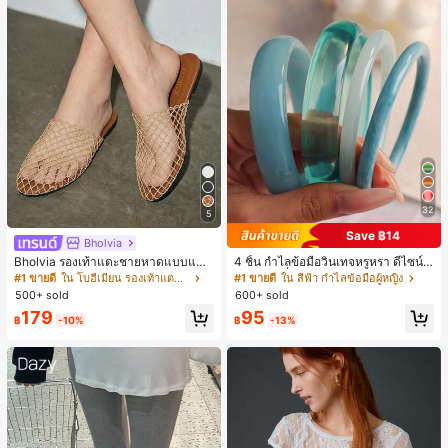
32
5
Save ฿14
Bholvia
Bholvia รองเท้าแตะชายหาดแบบแบน
4 ชิ้น กำไลข้อมือวินเทจหรูหรา ดีไซน์มิ
สบาย ๆ ลายฉลุมาใหม่สำหรับผู้หญิง
นิมอลแฟชั่น เหมาะสำหรับใส่ในชีวิตปร
#1 ขายดี
ใน โบฮีเมียน รองเท้าแตะผู้หญิง
#1 ขายดี
ใน สีฟ้า กำไลข้อมือผู้หญิง
ะจำวัน อะคริลิก เหมาะสำหรับใส่ในชีวิ
500+ sold
600+ sold
ตประจำวันและงานปาร์ตี้ ของขวัญสำห
179
95
รับผู้หญิง
฿
-10%
฿
-13%