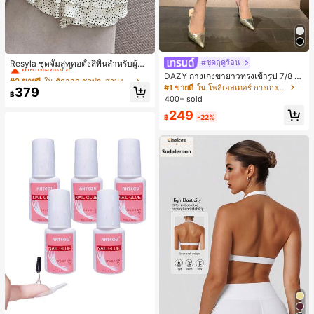
#2 ขายดี
ใน ตัดออก ชุดประสานงานสตรี
เกือบหมดแล้ว!
#ชุดฤดูร้อน
Resyla ชุดจั๊มสูทคอตั้งสีพื้นสำหรับผู้ห
ญิงและกระโปรงสั้นชายระบายลายจุด 2
#2 ขายดี
#2 ขายดี
ใน ตัดออก ชุดประสานงานสตรี
ใน ตัดออก ชุดประสานงานสตรี
DAZY กางเกงขายาวทรงเข้ารูป 7/8 ส่
ชิ้น
วนสำหรับผู้หญิง กางเกงลำลอง กางเกง
เกือบหมดแล้ว!
เกือบหมดแล้ว!
#1 ขายดี
ใน โพลีเอสเตอร์ กางเกงผู้หญิง
379
฿
เดรสผู้หญิง
400+ sold
#2 ขายดี
ใน ตัดออก ชุดประสานงานสตรี
เกือบหมดแล้ว!
249
฿
-22%