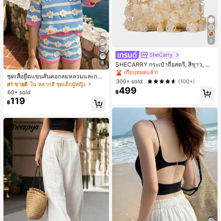
5
SheCarry
#1 ขายดี
ใน บรรยากาศฤดูร้อน กระเป๋าหูหิ้วด้านบนผู้หญิง
8
เกือบหมดแล้ว!
SHECARRY กระเป๋าถือสตรี, สีขาว, แฟ
ชั่น, สง่างาม, วันหยุด, งานปาร์ตี้
#1 ขายดี
#1 ขายดี
ใน บรรยากาศฤดูร้อน กระเป๋าหูหิ้วด้านบนผู้หญิง
ใน บรรยากาศฤดูร้อน กระเป๋าหูหิ้วด้านบนผู้หญิง
ชุดเสื้อยืดแขนสั้นคอกลมหลวมและกาง
เกือบหมดแล้ว!
เกือบหมดแล้ว!
300+ sold
(100+)
เกงขาสั้นไบค์เกอร์รัดรูปสำหรับเด็กผู้ห
#1 ขายดี
ใน หลากสี ชุดเด็กผู้หญิง
499
ญิง สไตล์มินิมอล เหมาะสำหรับฤดูใบไ
#1 ขายดี
ใน บรรยากาศฤดูร้อน กระเป๋าหูหิ้วด้านบนผู้หญิง
60+ sold
฿
ม้ผลิและฤดูร้อน
เกือบหมดแล้ว!
119
฿