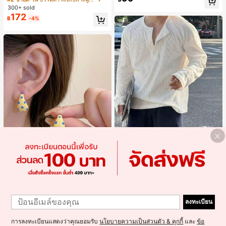
จำวัน
แขนพอง จับคู่กับกระโปรงชายระบาย,
300+ sold
ลดอายุและดูดี, นุ่มและเก๋ไก๋สำหรับใส่ทุ
172
฿
-4%
กวัน
4
Resyla Men เสื้อยืดแขนยาวกระดุมผ่า
ครึ่งสีพื้นอเนกประสงค์ลำลองสำหรับผู้ช
#1 ขายดี
ใน ยืดปานกลาง เสื้อผู้ชาย
าย
300+ sold
Alley Deep Jewelry
#1 ขายดี
ใน โบโฮ ต่างหูผู้หญิง
1
279
฿
1
ลูกค้ากลับมาซื้อซ้ำ!
ต่างหูโลหะรูปตัว C 1 คู่ เคลือบหยดสีเห
ลงทะเบียน
ลือง ลายจุดสีน้ำเงิน สไตล์ยุโรปและอเม
เกือบหมดแล้ว!
#1 ขายดี
#1 ขายดี
ใน โบโฮ ต่างหูผู้หญิง
ใน โบโฮ ต่างหูผู้หญิง
ริกัน แฟชั่นส่วนตัว หวานและสง่างาม
300+ sold
ลูกค้ากลับมาซื้อซ้ำ!
ลูกค้ากลับมาซื้อซ้ำ!
สำหรับผู้หญิงและเด็กหญิง สำหรับการเ
35
เกือบหมดแล้ว!
เกือบหมดแล้ว!
การลงทะเบียนแสดงว่าคุณยอมรับ
นโยบายความเป็นส่วนตัว & คุกกี้
และ
ข้อ
#1 ขายดี
ใน โบโฮ ต่างหูผู้หญิง
฿
-10%
3 วันสุดท้าย
ดินทาง งานแต่งงาน ปาร์ตี้ วันเกิด ของ