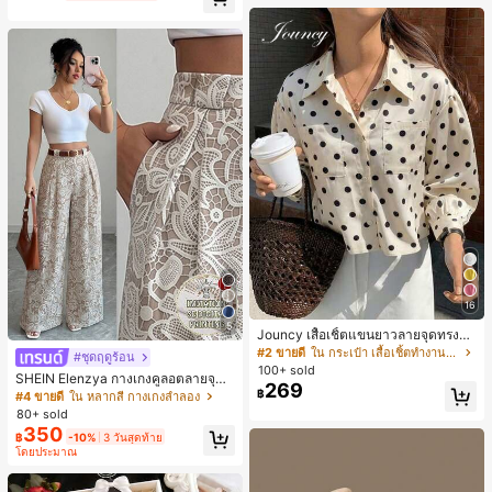
น์หัวเหลี่ยม ชิคและหรูหรา สำหรับเดทไ
นท์
16
5
Jouncy เสื้อเชิ้ตแขนยาวลายจุดทรงหล
วมสำหรับผู้หญิง
#2 ขายดี
ใน กระเป๋า เสื้อเชิ้ตทำงานมีกระเป๋า
#ชุดฤดูร้อน
100+ sold
SHEIN Elenzya กางเกงคูลอตลายจุดเ
269
อวสูงแบบใหม่สำหรับฤดูใบไม้ผลิ/ฤดูร้อ
฿
#4 ขายดี
ใน หลากสี กางเกงลำลอง
น, สไตล์หรูหราเหมาะสำหรับใส่ในชีวิต
80+ sold
ประจำวันและทำงาน, ให้ความรู้สึกวินเ
350
฿
-10%
3 วันสุดท้าย
ทจสำหรับฤดูรับปริญญา, เทศกาลดนตร
โดยประมาณ
ี, การแข่งม้าดาร์บี้, วันประกาศอิสรภาพ