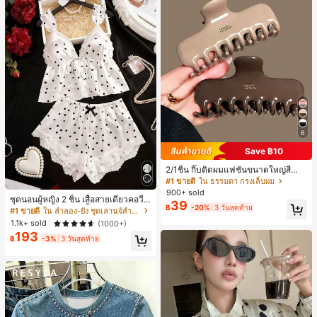
6
Save ฿10
2/1ชิ้น กิ๊บติดผมแฟชั่นขนาดใหญ่สีน้ำ
ตาลชานมสำหรับผู้หญิง เหมาะสำหรับก
#1 ขายดี
ใน ธรรมดา กรงเล็บผม
ารอาบน้ำ ล้างหน้า และจัดแต่งทรงผม
900+ sold
ชุดนอนผู้หญิง 2 ชิ้น เสื้อสายเดี่ยวคอวีลู
39
฿
-20%
3 วันสุดท้าย
กไม้ พร้อมกางเกงขาสั้นแต่งลูกไม้ แต่ง
#1 ขายดี
ใน ลำลอง-ยัง ชุดเลานจ์สำหรับผู้หญิง
โบว์ที่เอว ชุดลำลองผู้หญิงนุ่มสบายน่ารั
1.1k+ sold
(1000+)
ก สไตล์เอสเธติก
193
฿
-3%
3 วันสุดท้าย