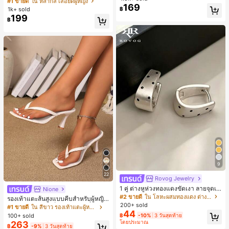
#1 ขายดี
ใน หลากสี เสื้อยืดผู้หญิง
169
สปอร์ตแฟชั่นมินิมอล ของขวัญสำหรับเ
ลูกค้ากลับมาซื้อซ้ำ!
1k+ sold
฿
พื่อน
199
฿
9
22
Rovog Jewelry
1 คู่ ต่างหูห่วงทองแดงขัดเงา ลายจุดเร
Nione
ขาคณิตสไตล์มินิมอล เหมาะสำหรับสว
#2 ขายดี
ใน โลหะผสมทองแดง ต่างหูผู้หญิง
รองเท้าแตะส้นสูงแบบคีบสำหรับผู้หญิง
มใส่ประจำวันแบบสบายๆ สำหรับผู้หญิง
200+ sold
สไตล์คลาสสิก สีบล็อก สไตล์แฟรี่ฤดูร้อ
#1 ขายดี
ใน สีขาว รองเท้าแตะผู้หญิง
44
น ส้นเข็ม รองเท้าแตะแบบคีบ รองเท้าแ
100+ sold
฿
-10%
3 วันสุดท้าย
ตะชายหาดแฟชั่นสายไขว้ รองเท้าผู้ห
โดยประมาณ
263
฿
-9%
3 วันสุดท้าย
ญิง สำหรับออฟฟิศ บ้าน กลางแจ้ง ดีไซ