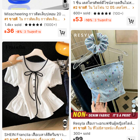
1 ชิ้น เคสโทรศัพท์ดีไซน์ลายคลื่นไม่สม
5
มาตรสำหรับ Phone 17 Pro Max, เหม
#2 ขายดี
ใน ไอโฟน 12 มินิ เคสโทรศัพท์แฟชั่น
าะสำหรับ Phone 16 Pro Max, 15 Pro
600+ sold
(100+)
Misscheering กาวติดเล็บปลอม 20 กรั
Max, 14 Pro Max, เคสโทรศัพท์สไตล์เ
53
ม แรงยึดสูง เจลสติกเกอร์เล็บนุ่ม แห้งเร็
#1 ขายดี
ใน กาวติดเล็บ กาวติดเล็บและสารยึดติด
กาหลีและน่าสนใจ, เข้ากันได้กับ 11/12/
฿
-10%
3 วันสุดท้าย
ว เหมาะสำหรับผู้เริ่มต้นทำเล็บ ติดทนน
13/14/15/16 Pro Max Plus, ดีไซน์หรู
1.4k+ sold
(1000+)
าน
หราเหมาะสำหรับทั้งชายและหญิง, ของ
36
฿
-8%
3 วันสุดท้าย
ขวัญในอุดมคติสำหรับคริสต์มาส, วันว
าเลนไทน์, อีสเตอร์, ฤดูแต่งงานและวันเ
กิดสำหรับแฟนสาว
7
Resyla เสื้อเกาะอกแฟชั่นผู้หญิงสไตล์ซั
มเมอร์อเนกประสงค์ลายเดนิม แนะนำ
#1 ขายดี
ใน ที่ไม่มีสายหนัง เสื้อสตรี เสื้อเบลาส์ & Tee
สำหรับงานหนัก ขายดี ตกแต่งเพชรสีสั
300+ sold
SHEIN Franclia เสื้อเบลาส์สีครีมขาวนุ่
นสดใสพิมพ์ลาย เหมาะสำหรับใส่ประ
99
มนวล เอวรูด, แต่งขอบตัดกัน + โบว์ผูก,
#2 ขายดี
ใน ธรรมดา เสื้อเบลาส์ผู้หญิง
฿