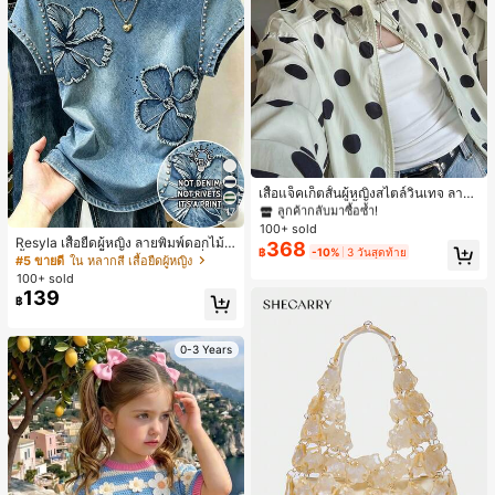
#1 ขายดี
ใน กระเป๋า เสื้อคลุมลำลอง
ลูกค้ากลับมาซื้อซ้ำ!
เสื้อแจ็คเก็ตสั้นผู้หญิงสไตล์วินเทจ ลายจุ
ดขนาดใหญ่ คอตั้ง เอวเข้ารูป แขนพอง
#1 ขายดี
#1 ขายดี
ใน กระเป๋า เสื้อคลุมลำลอง
ใน กระเป๋า เสื้อคลุมลำลอง
17
ทรงหลวม แฟชั่นอเนกประสงค์ สำหรับใ
100+ sold
ลูกค้ากลับมาซื้อซ้ำ!
ลูกค้ากลับมาซื้อซ้ำ!
ส่ประจำวันและไปเที่ยวพักผ่อน
Resyla เสื้อยืดผู้หญิง ลายพิมพ์ดอกไม้สี
368
#1 ขายดี
ใน กระเป๋า เสื้อคลุมลำลอง
฿
-10%
3 วันสุดท้าย
น้ำเงินวินเทจ เสื้อสำหรับออกไปเที่ยวฤ
#5 ขายดี
ใน หลากสี เสื้อยืดผู้หญิง
ลูกค้ากลับมาซื้อซ้ำ!
ดูร้อน ดีไซน์กราฟิก สบายๆ อเนกประสง
100+ sold
ค์ สวมใส่ประจำวัน กลางแจ้ง ช้อปปิ้ง ท่
139
฿
องเที่ยวกลางแจ้ง
0-3 Years