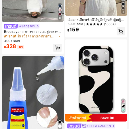
4
11
เสื้อสายเดี่ยวเซ็กซี่ไร้หลังสำหรับผู้หญิง
พร้อมบราแบบมีฟองน้ำ, เสื้อกล้ามแขน
500+ sold
(1000+)
#ชุดฤดูร้อน
กุด, เสื้อลำลองสีดำสำหรับฤดูร้อน
159
฿
Breezaya กางเกงขายาวเอวสูงทรงหล
วมขาบานสำหรับผู้หญิง สีขาวเรียบหรูส
#1 ขายดี
ใน เนื้อผ้า กางเกงขายาวลำลองผ้า
ไตล์ชิค เหมาะสำหรับใส่เที่ยวทะเล วันห
400+ sold
ยุดพักผ่อนฤดูร้อน ลุคสบายๆ ใส่ได้หลา
328
฿
-6%
ยโอกาสในชีวิตประจำวัน
Save ฿6
GIIPPA GARDEN