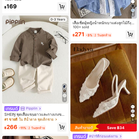
#2 ขายดี
ใน สีกากี เสื้อสตรี เสื้อเบลาส์ & Tee
169
฿
ลูกค้ากลับมาซื้อซ้ำ!
5
0-3 Years
เสื้อเชิ้ตผู้หญิงน้ำหนักเบาแต่งลูกไม้กึ่งโ
ปร่งใสแบบเลเยอร์ รุ่นดีไซน์เนอร์แฟชั่น
100+ sold
เหมาะสำหรับฤดูใบไม้ผลิ ฤดูร้อน และฤ
271
฿
-3%
2 วันสุดท้าย
ดูใบไม้ร่วง ซักด้วยเครื่องซักผ้าได้ สไต
ล์โบโฮชิค
5
Pipplin
SHEIN ชุดเสื้อแขนยาวและกางเกงขาย
าว 2 ชิ้น สำหรับเด็กทารกชาย/หญิง ยูนิ
#1 ขายดี
ใน สีน้ำตาล ชุดเด็กชาย
5
เซ็กซ์ สไตล์วินเทจ ลำลอง ฤดูใบไม้ร่วง/
266
ฤดูหนาว ชุดเสื้อผ้าเด็กทารกชาย นุ่มนิ่
Save ฿34
฿
-11%
2 วันสุดท้าย
ม วินเทจ
#ปาร์ตี้ก่อนแต่งงาน