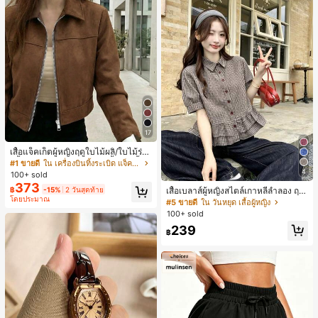
17
เสื้อแจ็คเก็ตผู้หญิงฤดูใบไม้ผลิ/ใบไม้ร่วง
สีพื้น หนังเทียม สไตล์ปกคอเสื้อ ซิปขึ้น
#1 ขายดี
ใน เครื่องบินทิ้งระเบิด แจ็คเก็ตผู้หญิง
แขนยาว สไตล์ลำลอง วิทยาลัย สนามบิ
4
100+ sold
น เสื้อนอก สีน้ำตาล สไตล์สบายๆ ฤดูใบ
373
฿
-15%
2 วันสุดท้าย
เสื้อเบลาส์ผู้หญิงสไตล์เกาหลีลำลอง ฤดู
ไม้ร่วง
โดยประมาณ
ใบไม้ผลิ/ฤดูร้อนใหม่ ชายระบาย ชิคแล
#5 ขายดี
ใน วันหยุด เสื้อผู้หญิง
ะหรูหรา
100+ sold
239
฿