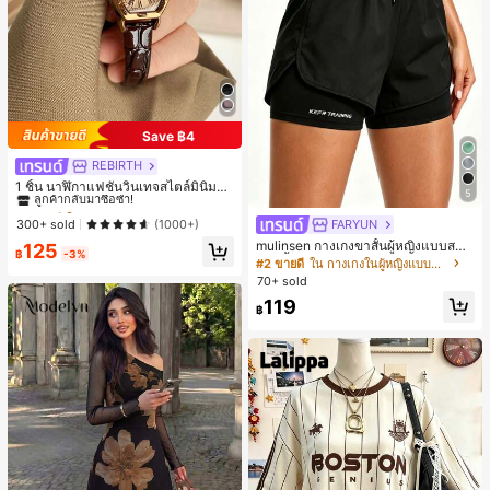
Save ฿4
REBIRTH
#1 ขายดี
ใน วินเทจ นาฬิกาควอทซ์ผู้หญิง
ลูกค้ากลับมาซื้อซ้ำ!
1 ชิ้น นาฬิกาแฟชั่นวินเทจสไตล์มินิมอล
5
เลขโรมันสำหรับผู้หญิง เหมาะสำหรับก
#1 ขายดี
#1 ขายดี
ใน วินเทจ นาฬิกาควอทซ์ผู้หญิง
ใน วินเทจ นาฬิกาควอทซ์ผู้หญิง
ารตกแต่งประจำวัน
ลูกค้ากลับมาซื้อซ้ำ!
ลูกค้ากลับมาซื้อซ้ำ!
300+ sold
FARYUN
(1000+)
#1 ขายดี
ใน วินเทจ นาฬิกาควอทซ์ผู้หญิง
mulinsen กางเกงขาสั้นผู้หญิงแบบสบา
125
฿
-3%
ยๆ สีพื้น หลวม อเนกประสงค์ กางเกงขา
ลูกค้ากลับมาซื้อซ้ำ!
#2 ขายดี
ใน กางเกงในผู้หญิงแบบแอคทีฟ
สั้นกีฬา 2-In-1 สำหรับวิ่ง ฟิตเนส และก
70+ sold
ารฝึกซ้อมกีฬาในฤดูร้อน
119
฿