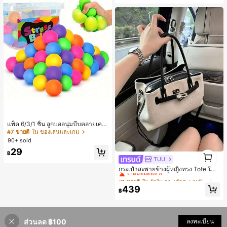
แพ็ค 6/3/1 ชิ้น ลูกบอลนุ่มบีบคลายเครี
ยด ลูกบอลบีบช้า ลูกบอลนุ่มบีบ ลูกบอล
#7 ขายดี
ใน ของเล่นและเกม
ผ่อนคลายมือ กล่องรางวัลห้องเรียน ของ
90+ sold
ขวัญฮาโลวีน/วันขอบคุณพระเจ้า/คริสต์
29
1
มาส สีสุ่ม ของชำร่วยงานปาร์ตี้
฿
TUU
#1 ขายดี
ใน ผ้าใบ กระเป๋าสะพายผู้หญิง
1
เกือบหมดแล้ว!
กระเป๋าสะพายข้างผู้หญิงทรง Tote ใบเ
ล็ก สไตล์วินเทจ ผิวด้าน คอลเลกชันให
#1 ขายดี
#1 ขายดี
ใน ผ้าใบ กระเป๋าสะพายผู้หญิง
ใน ผ้าใบ กระเป๋าสะพายผู้หญิง
ม่ฤดูร้อน 2026 สำหรับเดินทางไปทำงา
เกือบหมดแล้ว!
เกือบหมดแล้ว!
439
น แมตช์ง่าย
฿
#1 ขายดี
ใน ผ้าใบ กระเป๋าสะพายผู้หญิง
เกือบหมดแล้ว!
ส่วนลด ฿100
ลงทะเบียน