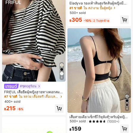
Eladyva รองเท้าส้นสูงรัดส้นผู้หญิงมีดอ
กไม้ประดับตาข่ายเสริมและสามารถสว
#1 ขายดี
ใน สง่างาม ปั๊มผู้หญิง
มได้สองแบบ ส้นสูง 7 ซม. รูปแบบโรมัน
500+ sold
หรูหรา ส้นเข็ม ลุคเทพนิยาย
305
฿
-10%
2 วันสุดท้าย
8
#ชุดฤดูร้อน
FRIFUL เสื้อยืดผู้หญิงลายทางคอกลมแ
ขนสั้นปลายแขนพับ เสื้อยืดกราฟิกฤดูร้
#7 ขายดี
ใน หลวม เสื้อสตรี เสื้อเบลาส์ & Tee
อน
400+ sold
215
4
฿
-6%
เสื้อสายเดี่ยวเซ็กซี่ไร้หลังสำหรับผู้หญิง
พร้อมบราแบบมีฟองน้ำ, เสื้อกล้ามแขน
500+ sold
(1000+)
กุด, เสื้อลำลองสีดำสำหรับฤดูร้อน
159
฿