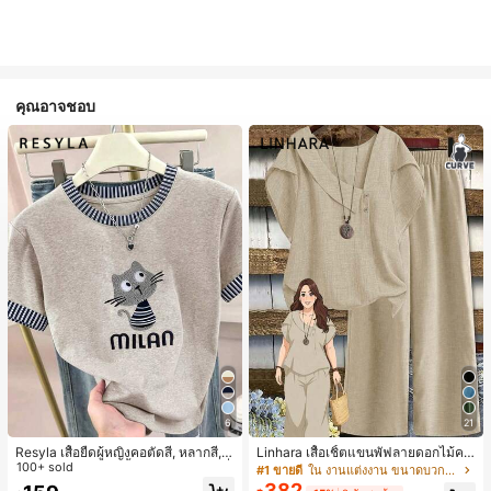
คุณอาจชอบ
6
21
Resyla เสื้อยืดผู้หญิงคอตัดสี, หลากสี, ล
Linhara เสื้อเชิ้ตแขนพัฟลายดอกไม้คอ
ายพิมพ์แมวน่ารัก, เสื้อสำหรับออกไปเที่
100+ sold
ปกไม่สมมาตรสำหรับผู้หญิงไซส์ใหญ่ +
#1 ขายดี
ใน งานแต่งงาน ขนาดบวก Co-Ords
ยวฤดูร้อน, ดีไซน์กราฟิก, ความรู้สึกพรีเ
กางเกงลำลองทรงหลวมเอวยางยืด 2 ชิ้
382