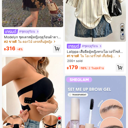
6
#ชุดฤดูร้อน
Modelyn ชุดเดรสผู้หญิงฤดูร้อนผ้าตาข่
19
ายพิมพ์ลาย คอไม่สมมาตร จับจีบ หรูหร
#2 ขายดี
ใน ดอกไม้ เดรสสั้นผู้หญิง
า เซ็กซี่
#ชุดฤดูร้อน
316
฿
-4%
Lalippa เสื้อยืดผู้หญิงทรงโอเวอร์ไซส์ค
วามยาวกลาง คอกลม ไหล่ตก ลายพิมพ์
#1 ขายดี
ใน โอเวอร์ไซส์ เสื้อยืดผู้หญิง
ตัวอักษรและลายทางแนวตั้ง สไตล์แฟชั่
200+ sold
นมินิมอล ของขวัญให้เพื่อน
179
฿
-10%
2 วันสุดท้าย