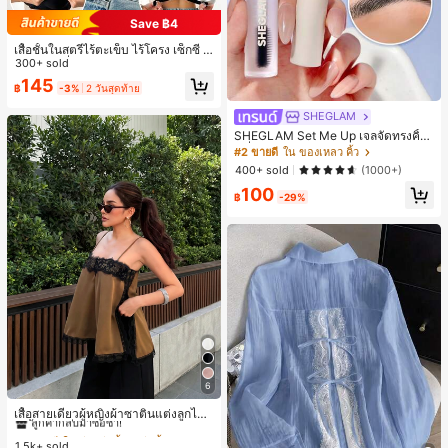
Save ฿4
เสื้อชั้นในสตรีไร้ตะเข็บ ไร้โครง เซ็กซี่ ด้
านข้างไม่ลื่น แผ่นรองถอดได้ ลายไขว้ห
300+ sold
ลัง ไร้สาย สบายตลอดวัน
145
฿
-3%
2 วันสุดท้าย
SHEGLAM
SHEGLAM Set Me Up เจลจัดทรงคิ้ว
เครื่องสำอางแบรนด์ความงามและเมค
#2 ขายดี
ใน ของเหลว คิ้ว
อัพสำหรับผู้หญิงและเด็กผู้หญิง
400+ sold
(1000+)
100
฿
-29%
6
#2 ขายดี
ใน สีกากี เสื้อสตรี เสื้อเบลาส์ & Tee
ลูกค้ากลับมาซื้อซ้ำ!
เสื้อสายเดี่ยวผู้หญิงผ้าซาตินแต่งลูกไม้
- เสื้อสายเดี่ยวฤดูร้อนสีคากีมีรอยผ่าด้า
#2 ขายดี
#2 ขายดี
ใน สีกากี เสื้อสตรี เสื้อเบลาส์ & Tee
ใน สีกากี เสื้อสตรี เสื้อเบลาส์ & Tee
นข้างที่น่าดึงดูดแบบสบายๆ
1.5k+ sold
ลูกค้ากลับมาซื้อซ้ำ!
ลูกค้ากลับมาซื้อซ้ำ!