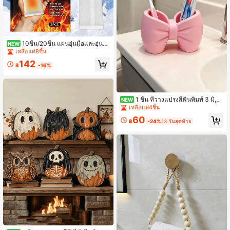
10ชิ้น/20ชิ้น แผ่นอุ่นมือและอุ่นนิ้
NEW
วเท้าแบบทำความร้อนเองที่คงทน,แผ่น
เหลือแค่8ชิ้น
อุ่นสำหรับฤดูใบไม้ร่วง/ฤดูหนาว สำหรั
142
บบ้าน,สำนักงาน,แคมป์ปิ้ง,การเดินทา
฿
-16%
ง,สกี&การเดินป่า,การป้องกันความหนา
วในฤดูหนาว,กิจกรรมกลางแจ้งอุ่น,แผ่น
ทำความร้อน
1 ชิ้น ที่วางแปรงสีฟันพิมพ์ 3 มิติ
NEW
พร้อมตกแต่งโบว์สีชมพู อุปกรณ์ห้องน้ำ
เหลือแค่4ชิ้น
น่ารักสำหรับเด็กผู้หญิง ตกแต่งห้องน้ำโ
60
บว์สีชมพู ที่เก็บของห้องน้ำเด็กผู้หญิงที่ห
฿
-24%
3 วันสุดท้าย
รูหราและน่ารัก