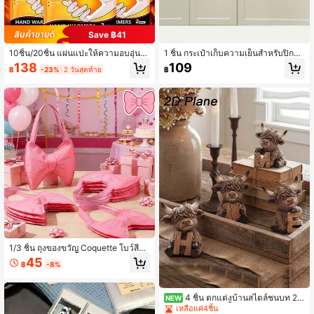
Save ฿41
10ชิ้น/20ชิ้น แผ่นแปะให้ความอบอุ่นมื
1 ชิ้น กระเป๋าเก็บความเย็นสำหรับปิกนิก
อ/เท้าแบบทำความร้อนเอง, อบอุ่นยาว
- มีฝาปิดซิปด้านบน, เก็บอาหารและเค
138
109
฿
-23%
2 วันสุดท้าย
฿
นาน, เหมาะสำหรับบ้าน, สำนักงาน, แค
รื่องดื่มร้อน/เย็น - เหมาะสำหรับปิกนิก,
มป์ปิ้ง, เดินทาง, เล่นสกี, เดินป่าในฤดูใบ
ชายหาด, ซื้อกลับบ้าน และกิจกรรมกลา
ไม้ร่วง/ฤดูหนาว, แผ่นทำความร้อนกลา
งแจ้ง (35x20x20 ซม.)
งแจ้ง, ของขวัญคริสต์มาส, ที่อุ่นมือ, ขอ
งขวัญสำหรับผู้ชาย, ถุงเท้าคริสต์มาส, ฉ
นวนกันความร้อน, Galentines, ลูกสุนั
ข, งานรื่นเริง, ของตกแต่งงานปาร์ตี้, ขอ
งตกแต่งฤดูใบไม้ผลิและฤดูร้อน
1/3 ชิ้น ถุงของขวัญ Coquette โบว์สีช
มพู ถุงผ้าไม่ทอ ถุงหิ้ว Goodie Treat ถุง
45
฿
-8%
ช้อปปิ้งแบบใช้ซ้ำได้ สำหรับผู้หญิง เด็ก
ผู้หญิง ตกแต่งงานเลี้ยงวันเกิด งานเลี้ยง
4 ชิ้น ตกแต่งบ้านสไตล์ชนบท 2D
NEW
วัวไฮแลนด์ไม้ รูปปั้นวัวไฮแลนด์ พร้อม
เหลือแค่4ชิ้น