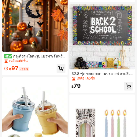
าวสาว ของขวัญขอบคุณครู ของขวัญส
ร้างสรรค์สำหรับวันหยุดเพื่อกระจายคว
ามอบอุ่น เหมาะสำหรับตกแต่งบ้านในห้
องนั่งเล่นหรือห้องทำงาน
กระดิ่งลมโลหะรูปแมวพระจันทร์ส
NEW
ไตล์มืด จี้ตกแต่งธีมฮาโลวีนรูปค้างคาว
เหลือแค่6ชิ้น
และหมวกแม่มด กระดิ่งวินเทจสำหรับแ
97
ขวนตกแต่งบรรยากาศกลางแจ้ง ลานบ้
฿
-39%
าน ระเบียง และสวน
32.8 ฟุต ขอบกระดานประกาศ ลายสีเที
ยน ดินสอ สายรุ้ง ตกแต่งห้องเรียน ขอบ
เหลือแค่5ชิ้น
ม้วนหยัก สำหรับครู กลับสู่โรงเรียน กระ
79
ดานประกาศ ห้องเรียน บ้าน ผนัง ประตู
฿
อุปกรณ์