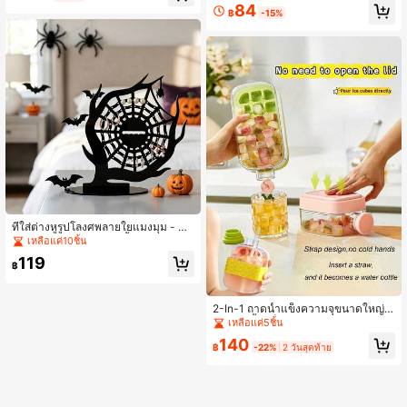
บขนม - แม่พิมพ์เค้กซิลิโคนทรงกลม, ถ้
84
฿
-15%
วยมัฟฟิน, อุปกรณ์อบขนม, ถาดอบซิลิโ
คน DIY ขนาดปกติ ถาดอบคัพเค้ก แม่พิ
มพ์มัฟฟินซิลิโคนไม่ติดกระทะ
ที่ใส่ต่างหูรูปโลงศพลายใยแมงมุม - ตก
แต่งฮาโลวีนสำหรับห้องน้ำและห้องนอ
เหลือแค่10ชิ้น
น - ที่จัดระเบียบเครื่องสำอางอะคริลิกส
119
ไตล์โกธิคสำหรับเด็กผู้หญิง - อุปกรณ์เส
฿
ริมสไตล์โกธิคสำหรับโต๊ะเครื่องแป้ง - ที่
จัดระเบียบเครื่องประดับบนโต๊ะสไตล์สย
องขวัญ - ตกแต่งบ้านสไตล์โกธิค - ของ
2-In-1 ถาดน้ำแข็งความจุขนาดใหญ่,
ขวัญสไตล์แม่มดสำหรับผู้หญิง
แม่พิมพ์น้ำแข็ง 500มล./800มล., ไม่ต้
เหลือแค่5ชิ้น
องสัมผัส, น้ำหนักเบาพกพาได้สำหรับขว
140
ดกีฬา, กระป๋องเครื่องดื่มฟิตเนส, เครื่อง
฿
-22%
2 วันสุดท้าย
ทำน้ำแข็งสำหรับงานปาร์ตี้ที่บ้าน, แคม
ป์ปิ้งกลางแจ้ง, กาน้ำชาผลไม้, ถาดน้ำแ
ข็งเครื่องดื่มเย็น เหมาะสำหรับน้ำผลไม้,
เครื่องดื่ม, ค็อกเทลและวิสกี้, กาแฟ, ภา