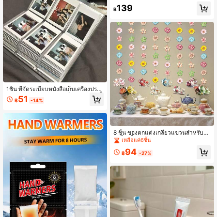
รูปปั้นโนมฟาร์มบ้าน ของขวัญสำหรับค
139
นรักลูกวัวสก็อตแลนด์ สำหรับตกแต่งโต๊
฿
ะ ชั้นวาง เตาผิง หน้าต่าง ห้องน้ำ
1ชิ้น ที่จัดระเบียบหนังสือเก็บเครื่องประ
ดับแบบโปร่งใส, หนังสือเก็บต่างหู, อัลบั้
51
฿
-14%
ม, กล่องใส่เครื่องประดับแบบพกพาสำห
รับแหวน, สร้อยคอ, สร้อยข้อมือ, ต่างหูแ
บบสตั๊ด และต่างหู (84/120 ช่อง)
8 ชิ้น ของตกแต่งเกลียวแขวนสำหรับงา
นเลี้ยงน้ำชา, พวงมาลัยกระดาษลายดอ
เหลือแค่6ชิ้น
กไม้และกาน้ำชาสำหรับงานเลี้ยงเจ้าสา
94
ว, วันเกิด, อุปกรณ์จัดงานปาร์ตี้ในสวน
฿
-27%