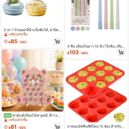
2-in-1 ถ้วยฮอกกี้น้ำแข็งพับได้, ฝาปิดกั
นรั่วพร้อมหลอด, พกพาได้สำหรับกาแฟ,
เหลือแค่10ชิ้น
น้ำผลไม้, แคมป์ปิ้ง/เดินป่า
85
฿
-14%
4 ชิ้น เทียนไขยาว 10 นิ้ว ไร้กลิ่น, เทียน
ก้านยาวไล่ระดับสี Morandi สำหรับตก
103
฿
-20%
แต่งบ้าน, งานแต่งงานสุดโรแมนติก, อ
าหารค่ำใต้แสงเทียน, เทียนสีไร้ควัน เห
มาะสำหรับวันหยุด, งานแต่งงาน และร้
านอาหาร
ขาตั้งเค้กป๊อปไม้ลายหมี, ที่วางอม
NEW
ยิ้มลายผีเสื้อ, แท่นวางอมยิ้มสำหรับโต๊ะ
เหลือแค่10ชิ้น
ขนมหวานของงานแต่งงาน งานวันเกิด
81
ถาดอบมัฟฟินซิลิโคน 12 ช่อง สำหรับอ
งานปาร์ตี้
฿
-32%