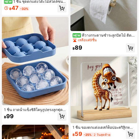
1 ชิ้น ชุดตกแต่งโต๊ะไม้สไตล์ชนบ
NEW
ทวันฮาโลวีน ฟักทอง ผีแตกหัก แมวดำ
47
฿
-32%
นกฮูก กะโหลก แวมไพร์ ป้ายฟักทองกล
วง สไตล์ฟาร์มเฮาส์ ตกแต่งฤดูใบไม้ร่ว
ง เตาผิง ชั้นวาง ถาดชั้น บ้าน ปาร์ตี้
ที่วางกระดาษชำระลูกปัดไม้ ติดผ
NEW
นัง (สีไม้)
เหลือแค่9ชิ้น
89
฿
1 ชิ้น ถาดน้ำแข็งซิลิโคนรูปทรงลูกฟุตบ
อลโลก 9 ช่อง, แม่พิมพ์น้ำแข็งทรงกลมลู
99
฿
กฟุตบอล 3 มิติ, สำหรับทำน้ำแข็งลูกบอ
ลวิสกี้ค็อกเทล, เหมาะสำหรับงานปาร์ตี้
ธีมกีฬาและบาร์ที่บ้าน
1 ชิ้น ของตกแต่งเดสก์ท็อปอะคริลิกหลา
กสีสันรูปยีราฟ "Hey You" (3.9 นิ้ว) - ข
59
฿
-25%
2 วันสุดท้าย
องขวัญแต่งงาน คำอธิษฐานสำหรับคู่บ่