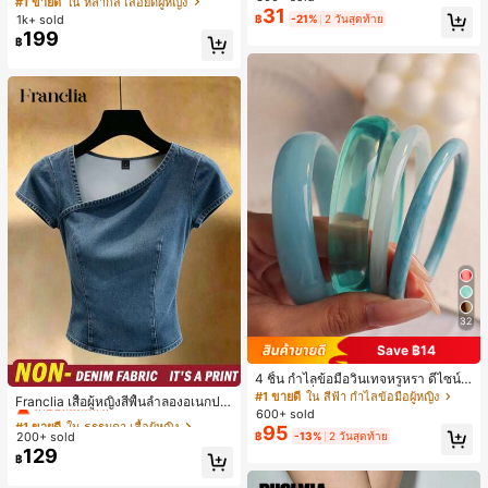
#1 ขายดี
ใน หลากสี เสื้อยืดผู้หญิง
เล็กๆ ห่วงผม อุปกรณ์เสริมผม, เหมาะสำ
31
สปอร์ตแฟชั่นมินิมอล ของขวัญสำหรับเ
เกือบหมดแล้ว!
1k+ sold
฿
-21%
2 วันสุดท้าย
หรับการออกไปข้างนอกประจำวัน, ลำล
พื่อน
199
อง, งานปาร์ตี้, การเดินทาง, การพักผ่อ
฿
น, การมัดผม, การจัดทรงผม, การแต่งห
น้า, การจับคู่ชุด, อุปกรณ์เสริมประดับผ
ม
32
Save ฿14
4 ชิ้น กำไลข้อมือวินเทจหรูหรา ดีไซน์มิ
#1 ขายดี
ใน ธรรมดา เสื้อผู้หญิง
นิมอลแฟชั่น เหมาะสำหรับใส่ในชีวิตปร
#1 ขายดี
ใน สีฟ้า กำไลข้อมือผู้หญิง
เกือบหมดแล้ว!
Franclia เสื้อผู้หญิงสีพื้นลำลองอเนกปร
ะจำวัน อะคริลิก เหมาะสำหรับใส่ในชีวิ
600+ sold
ะสงค์สำหรับใส่ประจำวัน
#1 ขายดี
#1 ขายดี
ใน ธรรมดา เสื้อผู้หญิง
ใน ธรรมดา เสื้อผู้หญิง
ตประจำวันและงานปาร์ตี้ ของขวัญสำห
95
200+ sold
฿
-13%
2 วันสุดท้าย
เกือบหมดแล้ว!
เกือบหมดแล้ว!
รับผู้หญิง
129
#1 ขายดี
ใน ธรรมดา เสื้อผู้หญิง
฿
เกือบหมดแล้ว!