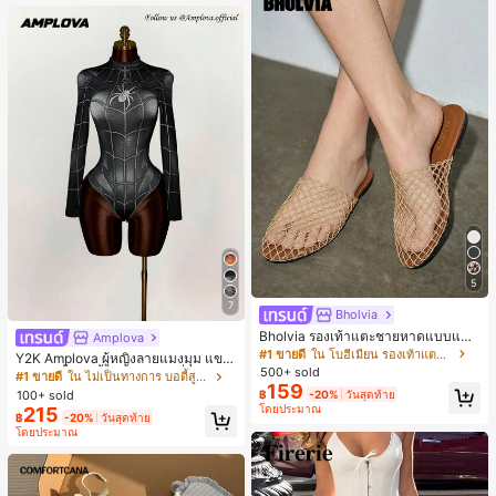
5
7
Bholvia
Bholvia รองเท้าแตะชายหาดแบบแบน
Amplova
สบาย ๆ ลายฉลุมาใหม่สำหรับผู้หญิง
#1 ขายดี
ใน โบฮีเมียน รองเท้าแตะผู้หญิง
Y2K Amplova ผู้หญิงลายแมงมุม แขน
500+ sold
ยาว คอตั้ง บอดี้สูท, สไตล์แฟชั่นดาร์ก
#1 ขายดี
ใน ไม่เป็นทางการ บอดี้สูทผู้หญิง
159
บอดี้สูทผู้หญิง บอดี้สูทฮาโลวีน บอดี้สูท
100+ sold
฿
-20%
วันสุดท้าย
ลายใยแมงมุม
โดยประมาณ
215
฿
-20%
วันสุดท้าย
โดยประมาณ