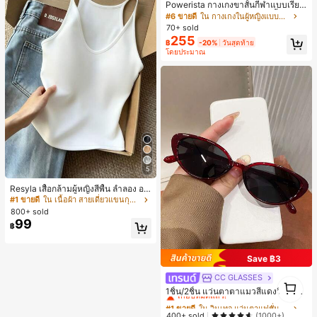
Powerista กางเกงขาสั้นกีฬาแบบเรียบ
ง่าย สไตล์วันทุกวัน กางเกงขาสั้นสบาย
#6 ขายดี
ใน กางเกงในผู้หญิงแบบแอคทีฟ
พร้อมเสวตเตอร์
70+ sold
255
฿
-20%
วันสุดท้าย
โดยประมาณ
5
Resyla เสื้อกล้ามผู้หญิงสีพื้น ลำลอง อเ
นกประสงค์ เหมาะสำหรับใส่ซ้อนหรือใส่
#1 ขายดี
ใน เนื้อผ้า สายเดี่ยวแขนกุดสีสดใส
เดี่ยว
800+ sold
99
฿
Save ฿3
CC GLASSES
#1 ขายดี
ใน วินเทจ แว่นตาแฟชั่นผู้หญิง
1
เกือบหมดแล้ว!
1ชิ้น/2ชิ้น แว่นตาตาแมวสีแดงวินเทจ
1
สำหรับสาวฮอต - ดีไซน์กรอบมินิมอล เ
#1 ขายดี
#1 ขายดี
ใน วินเทจ แว่นตาแฟชั่นผู้หญิง
ใน วินเทจ แว่นตาแฟชั่นผู้หญิง
หมาะสำหรับชายหาดในฤดูร้อน
เกือบหมดแล้ว!
เกือบหมดแล้ว!
400+ sold
(1000+)