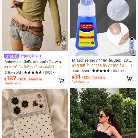
10
6
#ชุดฤดูร้อน
Misscheering กาวติดเล็บปลอม 20 กรั
Bohemela เสื้อยืดคอกลมผ้าถัก แขนยา
ม แรงยึดสูง เจลสติกเกอร์เล็บนุ่ม แห้งเร็
#1 ขายดี
ใน กาวติดเล็บ กาวติดเล็บและสารยึดติด
ว สีเรียบ ใช้งานทั่วไป สำหรับผู้หญิง
#1 ขายดี
ใน สีเขียว เสื้อตัวเก่งใส่ได้ทุกวัน
ว เหมาะสำหรับผู้เริ่มต้นทำเล็บ ติดทนน
1.4k+ sold
(1000+)
6.1k+ sold
(1000+)
าน
31
167
฿
-21%
วันสุดท้าย
฿
-20%
วันสุดท้าย
โดยประมาณ
โดยประมาณ