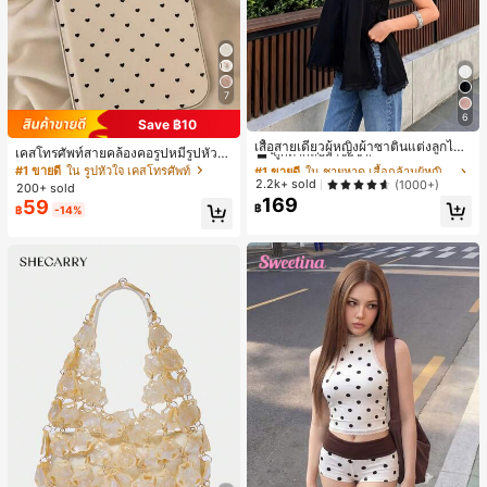
7
6
Save ฿10
#1 ขายดี
ใน ชายหาด เสื้อกล้ามผู้หญิง & Camis
ลูกค้ากลับมาซื้อซ้ำ!
เสื้อสายเดี่ยวผู้หญิงผ้าซาตินแต่งลูกไม้
เคสโทรศัพท์สายคล้องคอรูปหมีรูปหัวใจ
- เสื้อสายเดี่ยวฤดูร้อนสีขากีมีรอยผ่าด้า
#1 ขายดี
#1 ขายดี
ใน ชายหาด เสื้อกล้ามผู้หญิง & Camis
ใน ชายหาด เสื้อกล้ามผู้หญิง & Camis
สำหรับ 17 Pro Max สไตล์มินิมอลเกาห
#1 ขายดี
ใน รูปหัวใจ เคสโทรศัพท์
นข้างที่น่าดึงดูด ลำลองสีดำ สำหรับเธอ
ลีสำหรับผู้หญิง ใช้ได้กับ 16/15/14 Pro
ลูกค้ากลับมาซื้อซ้ำ!
ลูกค้ากลับมาซื้อซ้ำ!
2.2k+ sold
(1000+)
200+ sold
เคสแข็งกันกระแทกแบบเต็มตัว
169
#1 ขายดี
ใน ชายหาด เสื้อกล้ามผู้หญิง & Camis
59
฿
฿
-14%
ลูกค้ากลับมาซื้อซ้ำ!