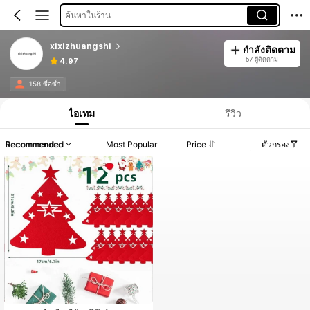
ค้นหาในร้าน
xixizhuangshi
กำลังติดตาม
57 ผู้ติดตาม
4.97
158 ซื้อซ้ำ
ไอเทม
รีวิว
Recommended
Most Popular
Price
ตัวกรอง