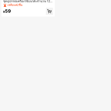
ชุดอุปกรณ์เครื่องใช้บนโต๊ะจำนวน 12 ชิ้
น/เซ็ต ทำจากเส้นใยสำลี มีถุงเก็บช้อนส้
เหลือแค่2ชิ้น
อม ตะเกียบรูปต้นคริสต์มาส จานรอง แ
59
ก้วรอง กระเป๋าเก็บช้อนส้อม ใช้ประโยช
฿
น์ได้ทั้งที่บ้านและร้านอาหาร