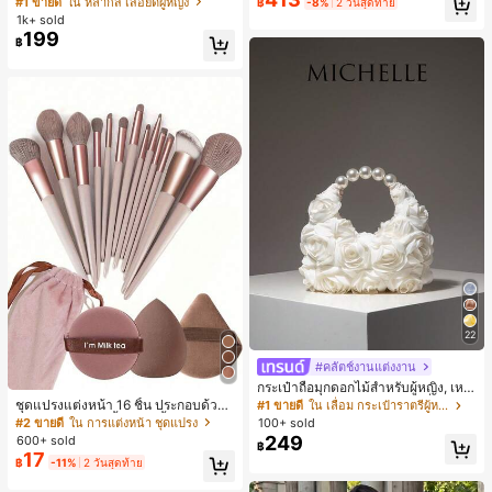
#1 ขายดี
ใน หลากสี เสื้อยืดผู้หญิง
฿
-8%
2 วันสุดท้าย
น สำหรับฤดูใบไม้ผลิ/ฤดูร้อน
สปอร์ตแฟชั่นมินิมอล ของขวัญสำหรับเ
1k+ sold
พื่อน
199
฿
22
#คลัตช์งานแต่งงาน
กระเป๋าถือมุกดอกไม้สำหรับผู้หญิง, เหม
าะสำหรับชุดราตรี, ชุดบอล, เครื่องประ
ชุดแปรงแต่งหน้า 16 ชิ้น ประกอบด้วยแ
#1 ขายดี
ใน เลื่อม กระเป๋าราตรีผู้หญิง
ดับงานแต่งงาน, กระเป๋าสตางค์สุภาพส
ปรงแต่งหน้า 13 ชิ้น, ฟองน้ำแต่งหน้ารู
#2 ขายดี
ใน การแต่งหน้า ชุดแปรง
100+ sold
ตรีหรูหรา, ของขวัญสำหรับผู้หญิง (ลาย
ปหยดน้ำ 1 ชิ้น, แปรงแป้งรองพื้นกลม 1
249
600+ sold
฿
สุ่ม)
ชิ้น และฟองน้ำแต่งหน้ารูปสามเหลี่ยม
17
฿
-11%
2 วันสุดท้าย
1 ชิ้น - ชุดคลาสสิก ทำจากขนสังเคราะ
ห์นุ่มและเป็นมิตรต่อผิว เหมาะสำหรับผู้