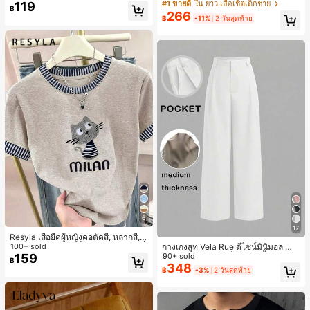
ารฝึกซ้อมกีฬาในฤดูร้อน
าว 2 ชิ้น สำหรับเด็กทารกชาย/หญิง ยูนิ
#1 ขายดี
ใน ยาว เสื้อเชิ้ตเด็กชาย
119
฿
เซ็กซ์ สไตล์วินเทจ ลำลอง ฤดูใบไม้ร่วง/
266
฿
-11%
2 วันสุดท้าย
ฤดูหนาว ชุดเสื้อผ้าเด็กทารกชาย นุ่มนิ่
ม วินเทจ
6
17
Resyla เสื้อยืดผู้หญิงคอตัดสี, หลากสี, ล
ายพิมพ์แมวน่ารัก, เสื้อสำหรับออกไปเที่
100+ sold
กางเกงสูท Vela Rue ดีไซน์มินิมอล น้ำ
ยวฤดูร้อน, ดีไซน์กราฟิก, ความรู้สึกพรีเ
159
หนักเบา โปร่งแสงเล็กน้อย สีน้ำเงินเข้ม
90+ sold
฿
มียม, ลำลองอเนกประสงค์, สวมใส่ประ
สีพื้น ปิดด้วยซิป ตะขอ และกระดุม ขาก
348
฿
-3%
2 วันสุดท้าย
จำวัน, กลางแจ้ง, ช้อปปิ้ง, การเดินทาง
ว้าง ทรงเพรียว แฟชั่นทุกฤดูกาล สีขาว
เสื้อผ้ากลางแจ้ง