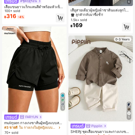
#ชุดฤดูร้อน
6
#2 ขายดี
ใน สีกากี เสื้อสตรี เสื้อเบลาส์ & Tee
เสื้อแขนยาวแร็กแลนสีดำพร้อมหัวเข็ม
ลูกค้ากลับมาซื้อซ้ำ!
เสื้อสายเดี่ยวผู้หญิงผ้าซาตินแต่งลูกไม้
ขัดโลหะ ฤดูใบไม้ผลิ/ฤดูร้อน สไตล์โบฮีเ
100+ sold
- เสื้อสายเดี่ยวฤดูร้อนสีคากีมีรอยผ่าด้า
#2 ขายดี
#2 ขายดี
ใน สีกากี เสื้อสตรี เสื้อเบลาส์ & Tee
ใน สีกากี เสื้อสตรี เสื้อเบลาส์ & Tee
มียนวินเทจ เหมาะสำหรับงานแต่งงาน
316
฿
-4%
นข้างที่น่าดึงดูดแบบสบายๆ
งานปาร์ตี้ การเดินทางไปทำงาน และสุ
1.5k+ sold
ลูกค้ากลับมาซื้อซ้ำ!
ลูกค้ากลับมาซื้อซ้ำ!
นทรียศาสตร์
169
#2 ขายดี
ใน สีกากี เสื้อสตรี เสื้อเบลาส์ & Tee
฿
ลูกค้ากลับมาซื้อซ้ำ!
0-3 Years
5
FARYUN
5
mulinsen กางเกงขาสั้นผู้หญิงแบบสบา
Pipplin
ยๆ สีพื้น หลวม อเนกประสงค์ กางเกงขา
#3 ขายดี
ใน กางเกงในผู้หญิงแบบแอคทีฟ
สั้นกีฬา 2-In-1 สำหรับวิ่ง ฟิตเนส และก
SHEIN ชุดเสื้อแขนยาวและกางเกงขาย
70+ sold