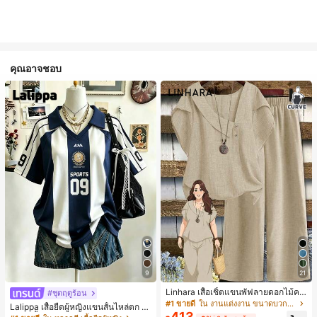
คุณอาจชอบ
9
21
Linhara เสื้อเชิ้ตแขนพัฟลายดอกไม้คอ
#ชุดฤดูร้อน
ปกไม่สมมาตรสำหรับผู้หญิงไซส์ใหญ่ +
#1 ขายดี
ใน งานแต่งงาน ขนาดบวก Co-Ords
Lalippa เสื้อยืดผู้หญิงแขนสั้นไหล่ตก ค
กางเกงลำลองทรงหลวมเอวยางยืด 2 ชิ้
413
อวีปกเสื้อ ลายพิมพ์ดิจิทัลลายทาง สไตล์