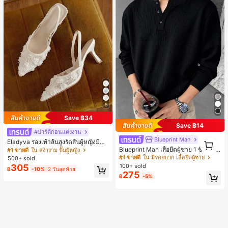
5
Save ฿34
Save ฿14
#ปาร์ตี้ก่อนแต่งงาน
Blueprint Man
1
Eladyva รองเท้าส้นสูงรัดส้นผู้หญิงมีดอ
1
กไม้ประดับตาข่ายเสริมและสามารถสว
Blueprint Man เสื้อยืดผู้ชาย 1 ชิ้น คอเ
#1 ขายดี
ใน สง่างาม ปั๊มผู้หญิง
มได้สองแบบ ส้นสูง 7 ซม. รูปแบบโรมัน
ฮนลีย์ ผ้าถักลายวาฟเฟิล คอวีเล็ก ทรงห
#1 ขายดี
ใน มีรอยบาก เสื้อยืดผู้ชาย
500+ sold
หรูหรา ส้นเข็ม ลุคเทพนิยาย
ลวม บาง ระบายอากาศได้ดี ใส่สบาย มี
305
100+ sold
฿
-10%
2 วันสุดท้าย
กระดุม สไตล์ Old Money ทรงยุโรป ไซ
275
฿
-5%
ส์ใหญ่กว่าปกติ กรุณาเลือกไซส์เล็กลงเพื่
อให้พอดีขึ้น