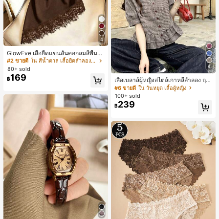
4
GlowEve เสื้อยืดแขนสั้นคอกลมสีพื้นลำ
ลองอเนกประสงค์สำหรับผู้หญิง
#2 ขายดี
ใน สีน้ำตาล เสื้อยืดลำลองพื้นฐาน
4
80+ sold
169
฿
เสื้อเบลาส์ผู้หญิงสไตล์เกาหลีลำลอง ฤดู
ใบไม้ผลิ/ฤดูร้อนใหม่ ชายระบาย ชิคแล
#6 ขายดี
ใน วันหยุด เสื้อผู้หญิง
ะหรูหรา
100+ sold
239
฿