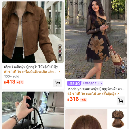
หญิงและเด็กผู้หญิง เหมาะสำหรับฤดูใบ
ไม้ร่วงและฤดูหนาว
17
เสื้อแจ็คเก็ตผู้หญิงฤดูใบไม้ผลิ/ใบไม้ร่วง
สีพื้น หนังเทียม สไตล์ปกคอเสื้อ ซิปขึ้น
#1 ขายดี
ใน เครื่องบินทิ้งระเบิด แจ็คเก็ตผู้หญิง
แขนยาว สไตล์ลำลอง วิทยาลัย สนามบิ
6
100+ sold
น เสื้อนอก สีน้ำตาล สไตล์สบายๆ ฤดูใบ
413
฿
-6%
ไม้ร่วง
#ชุดฤดูร้อน
Modelyn ชุดเดรสผู้หญิงฤดูร้อนผ้าตาข่
ายพิมพ์ลาย คอไม่สมมาตร จับจีบ หรูหร
#2 ขายดี
ใน ดอกไม้ เดรสสั้นผู้หญิง
า เซ็กซี่
316
฿
-4%